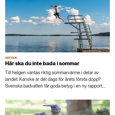
189 ARTIKLAR
vetenskaper vid Göteborgs universitet.
Transport
473 ARTIKLAR
Vatten
VATTEN
Här ska du inte bada i sommar
Till helgen väntas riktig sommarvärme i delar av
landet. Kanske är det dags för årets första dopp?
Svenska badvatten får goda betyg i en ny rapport,
men vissa badplatser underkänns.