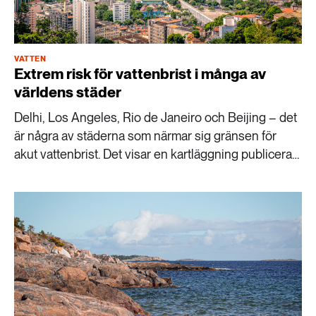
VATTEN
Extrem risk för vattenbrist i många av
världens städer
Delhi, Los Angeles, Rio de Janeiro och Beijing – det
är några av städerna som närmar sig gränsen för
akut vattenbrist. Det visar en kartläggning publicerad
i The Guardian. Samtidigt varnar FN för en global
vattenkonkurs, om utvecklingen inte vänds.