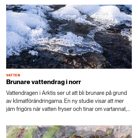
lantbruksuniversitet har tagit fram en ny karta som
kan få stor betydelse.
VATTEN
Brunare vattendrag i norr
Vattendragen i Arktis ser ut att bli brunare på grund
av klimatförändringarna. En ny studie visar att mer
järn frigörs när vatten fryser och tinar om vartannat,
vilket kan bli vanligare i framtiden.