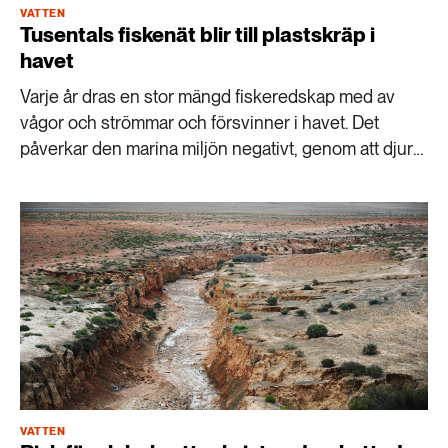
VATTEN
Tusentals fiskenät blir till plastskräp i
havet
Varje år dras en stor mängd fiskeredskap med av
vågor och strömmar och försvinner i havet. Det
påverkar den marina miljön negativt, genom att djur
fastnar i redskapen och plast blir kvar i vattnet. Men
det går att minska problemen.
VATTEN