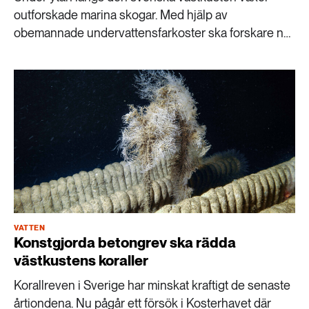
outforskade marina skogar. Med hjälp av
obemannade undervattensfarkoster ska forskare nu
kartlägga skogarnas utbredning och det rika livet där.
VATTEN
Konstgjorda betongrev ska rädda
västkustens koraller
Korallreven i Sverige har minskat kraftigt de senaste
årtiondena. Nu pågår ett försök i Kosterhavet där