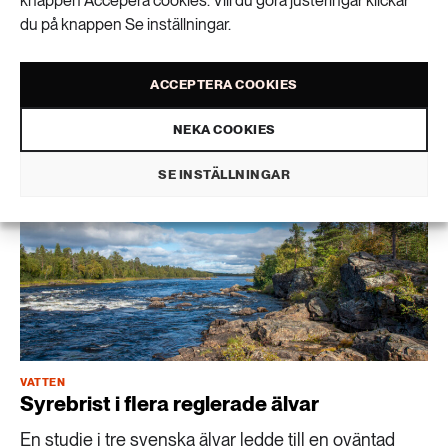
knappen Accepera cookies. Vill du göra justeringar klickar
Världens sjöar ändrar färg
du på knappen Se inställningar.
Majoriteten av jordens sjöar har ändrat färg under
den senaste 40-årsperioden, enligt en studie.
ACCEPTERA COOKIES
Orsaken bakom förändringarna tros vara rubbningar
i sjöarnas ekosystem.
NEKA COOKIES
SE INSTÄLLNINGAR
VATTEN
Syrebrist i flera reglerade älvar
En studie i tre svenska älvar ledde till en oväntad