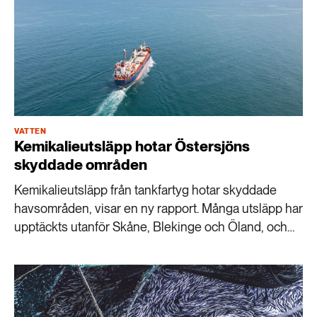
VATTEN
Kemikalieutsläpp hotar Östersjöns
skyddade områden
Kemikalieutsläpp från tankfartyg hotar skyddade
havsområden, visar en ny rapport. Många utsläpp har
upptäckts utanför Skåne, Blekinge och Öland, och
nu vill forskare se skärpta regler.