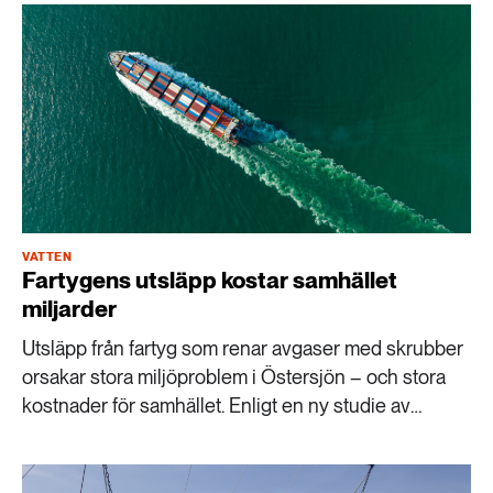
VATTEN
Fartygens utsläpp kostar samhället
miljarder
Utsläpp från fartyg som renar avgaser med skrubber
orsakar stora miljöproblem i Östersjön – och stora
kostnader för samhället. Enligt en ny studie av
forskare vid Chalmers motsvarade föroreningarna i
Östersjön över sju miljarder kronor mellan 2014 och
2022.