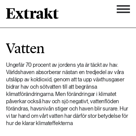
900 ARTIKLAR
Biologisk mångfald
Ämnen
Vatten
Biologisk mångfald
Nyhetsbrev
584 ARTIKLAR
Hållbara städer
Hållbara städer
Ungefär 70 procent av jordens yta är täckt av hav.
Om Extrakt
Världshaven absorberar nästan en tredjedel av våra
473 ARTIKLAR
Industri & Energi
utsläpp av koldioxid, genom att ta upp växthusgaser
Industri & Energi
bidrar hav och sötvatten till att begränsa
Kemikalier
klimatförändringarna. Men förändringar i klimatet
påverkar också hav och sjö negativt, vattenflöden
471 ARTIKLAR
Klimat
Kemikalier
förändras, havsnivån stiger och haven blir surare. Hur
vi tar hand om vårt vatten har därför stor betydelse för
Landsbygd
hur de klarar klimateffekterna
1492 ARTIKLAR
Klimat