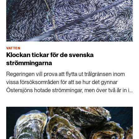
VATTEN
Klockan tickar för de svenska
strömmingarna
Regeringen vill prova att flytta ut trålgränsen inom
vissa försöksområden för att se hur det gynnar
Östersjöns hotade strömmingar, men över två år in i
satsningen har man fortfarande inte kommit i gång
med själva försöket. Samtidigt varnar forskare för att
läget för strömmingarna är akut.