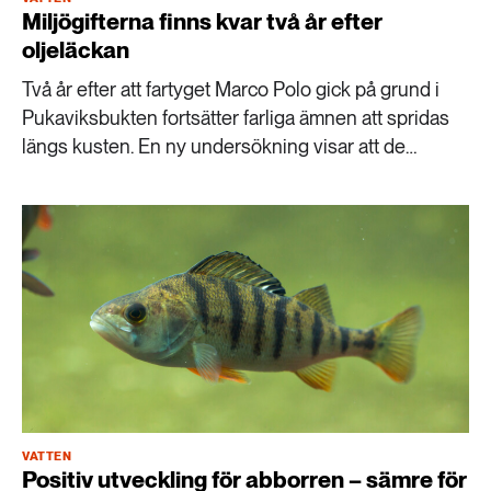
Miljögifterna finns kvar två år efter
oljeläckan
Två år efter att fartyget Marco Polo gick på grund i
Pukaviksbukten fortsätter farliga ämnen att spridas
längs kusten. En ny undersökning visar att de
cancerframkallande kolvätena fortfarande finns kvar i
mark, tång och sjögräs – trots omfattande
saneringsarbete.
VATTEN
Positiv utveckling för abborren – sämre för