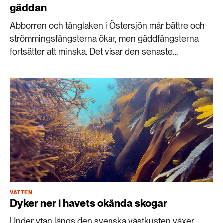
gäddan
Abborren och tånglaken i Östersjön mår bättre och
strömmingsfångsterna ökar, men gäddfångsterna
fortsätter att minska. Det visar den senaste
rapporteringen från miljöövervakningen av fisk längs
Sveriges kust.
VATTEN
Dyker ner i havets okända skogar
Under ytan längs den svenska västkusten växer