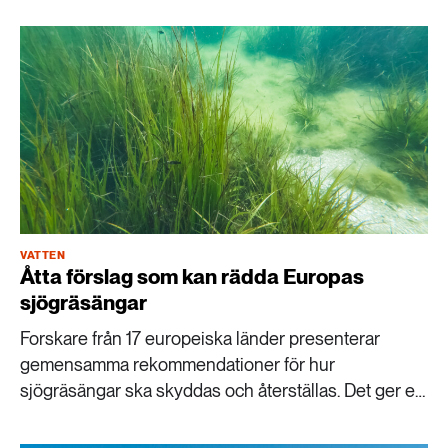
Livsstil & konsumtion
Mat & jordbruk
252 ARTIKLAR
Landsbygd
Skog
939 ARTIKLAR
Social hållbarhet
Livsstil & konsumtion
Transport
612 ARTIKLAR
Mat & jordbruk
Vatten
VATTEN
Åtta förslag som kan rädda Europas
262 ARTIKLAR
sjögräsängar
Skog
Forskare från 17 europeiska länder presenterar
gemensamma rekommendationer för hur
360 ARTIKLAR
sjögräsängar ska skyddas och återställas. Det ger en
Social hållbarhet
tydlig och välgrundad väg framåt, menar Per-Olav
Moksnes, professor på Institutionen för marina