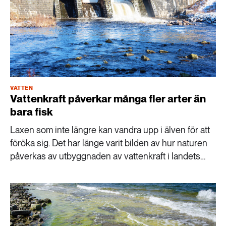
VATTEN
Vattenkraft påverkar många fler arter än
bara fisk
Laxen som inte längre kan vandra upp i älven för att
föröka sig. Det har länge varit bilden av hur naturen
påverkas av utbyggnaden av vattenkraft i landets
älvar. Men vi får inte missa resten av ekosystemet,
menar forskaren Richard Johnson.