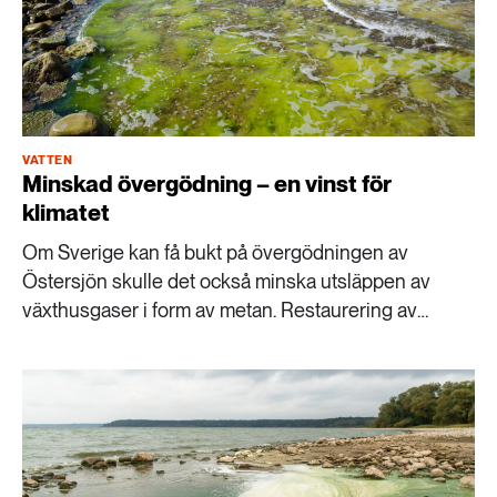
VATTEN
Minskad övergödning – en vinst för
klimatet
Om Sverige kan få bukt på övergödningen av
Östersjön skulle det också minska utsläppen av
växthusgaser i form av metan. Restaurering av
havsmiljöer och minskad övergödning skulle minska
metanutsläppen på 20-30 års sikt, konstaterar
forskare vid Östersjöcentrum.