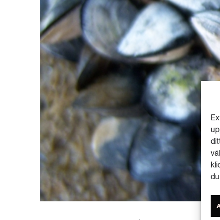
Ex
up
di
vä
kl
du