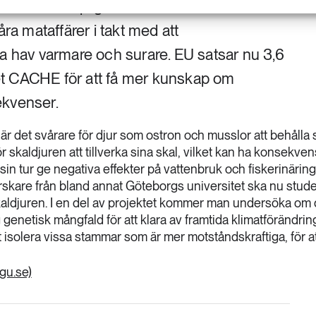
musslor och pilgrimsmusslor kan i framtiden
åra mataffärer i takt med att
ra hav varmare och surare. EU satsar nu 3,6
t CACHE för att få mer kunskap om
ekvenser.
är det svårare för djur som ostron och musslor att behålla 
r skaldjuren att tillverka sina skal, vilket kan ha konsekven
 sin tur ge negativa effekter på vattenbruk och fiskerinäring
rskare från bland annat Göteborgs universitet ska nu stud
skaldjuren. I en del av projektet kommer man undersöka om 
g genetisk mångfald för att klara av framtida klimatförändri
t isolera vissa stammar som är mer motståndskraftiga, för a
gu.se)