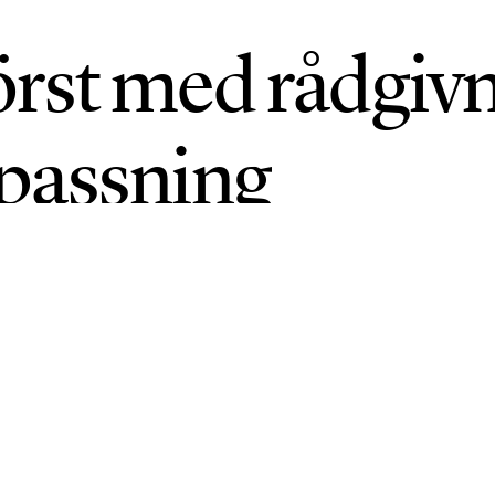
rst med rådgiv
passning
NI 2026