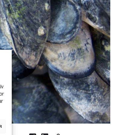
lv
or
ar
R