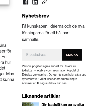
Nyhetsbrev
Få kunskapen, idéerna och de nya
lösningarna för ett hållbart
samhälle.
sina
ser för
SKICKA
. En
era hur
Personuppgifter lagras endast för utskick av
det
Extrakts nyhetsbrev och information kopplat till
ngar. Man
Extrakts verksamhet. Du kan när som helst säga upp
tt kunna
nyhetsbrevet, vilket innebär att du inte längre
kommer att få några utskick från oss.
Liknande artiklar
Din badsjö kan ge svalka