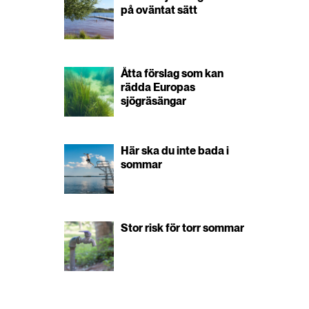
på oväntat sätt
Åtta förslag som kan
rädda Europas
sjögräsängar
Här ska du inte bada i
sommar
Stor risk för torr sommar