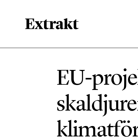
900 ARTIKLAR
Biologisk mångfald
EU-proje
471 ARTIKLAR
Kemikalier
skaldjure
939 ARTIKLAR
Livsstil & konsumtion
klimatfö
360 ARTIKLAR
Social hållbarhet