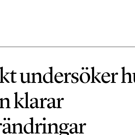
584 ARTIKLAR
Hållbara städer
kt undersöker h
1492 ARTIKLAR
Klimat
n klarar
612 ARTIKLAR
Mat & jordbruk
rändringar
189 ARTIKLAR
Transport