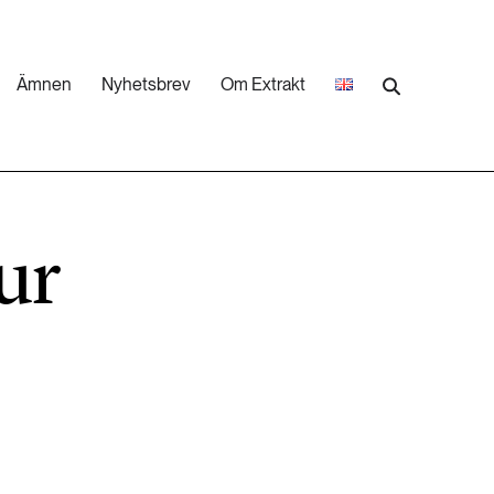
Ämnen
Nyhetsbrev
Om Extrakt
473 ARTIKLAR
Industri & Energi
ur
252 ARTIKLAR
Landsbygd
262 ARTIKLAR
Skog
473 ARTIKLAR
Vatten