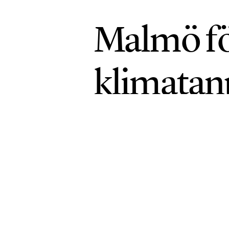
Malmö fö
klimatan
HÅLLBARA STÄDER
PUBLICERAD 30 JU