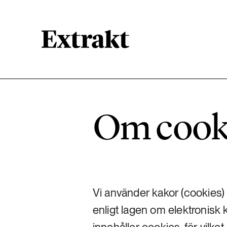
900 ARTIKLAR
Biologisk mångfald
Om cook
471 ARTIKLAR
Kemikalier
939 ARTIKLAR
Livsstil & konsumtion
Vi använder kakor (cookies
enligt lagen om elektronisk
360 ARTIKLAR
Social hållbarhet