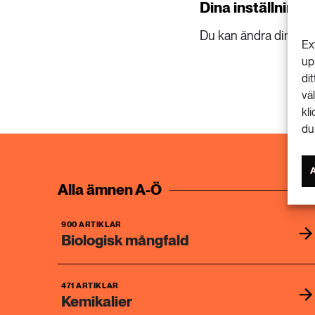
Dina inställninga
Du kan ändra dina ins
Ex
up
di
vä
kl
du
Alla ämnen A-Ö
900 ARTIKLAR
Biologisk mångfald
471 ARTIKLAR
Kemikalier