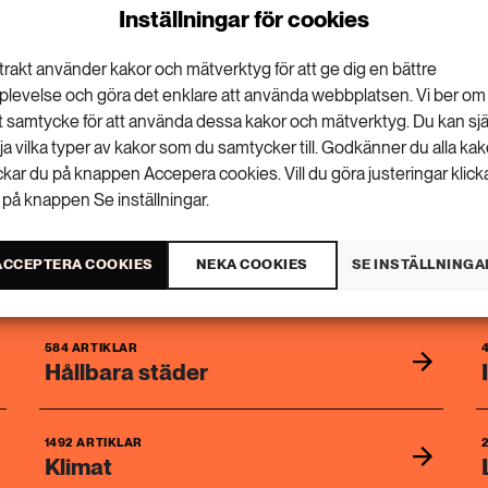
r för cookies
Inställningar för cookies
tällningar för cookies genom att
klicka här
.
trakt använder kakor och mätverktyg för att ge dig en bättre
plevelse och göra det enklare att använda webbplatsen. Vi ber om
tt samtycke för att använda dessa kakor och mätverktyg. Du kan sjä
lja vilka typer av kakor som du samtycker till. Godkänner du alla kak
ickar du på knappen Accepera cookies. Vill du göra justeringar klick
 på knappen Se inställningar.
ACCEPTERA COOKIES
NEKA COOKIES
SE INSTÄLLNINGA
584 ARTIKLAR
Hållbara städer
1492 ARTIKLAR
Klimat