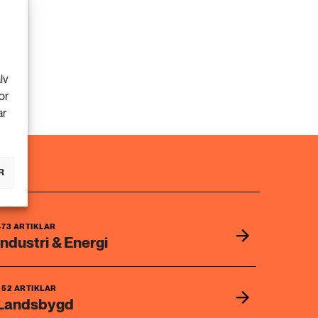
lv
or
ar
R
473 ARTIKLAR
Industri & Energi
252 ARTIKLAR
Landsbygd