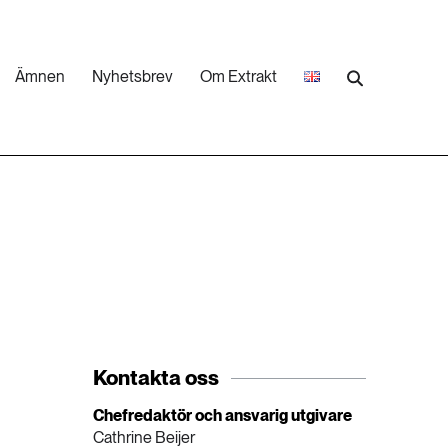
Ämnen
Nyhetsbrev
Om Extrakt
473 ARTIKLAR
Industri & Energi
252 ARTIKLAR
Landsbygd
262 ARTIKLAR
Skog
Kontakta oss
473 ARTIKLAR
Chefredaktör och ansvarig utgivare
Vatten
Cathrine Beijer