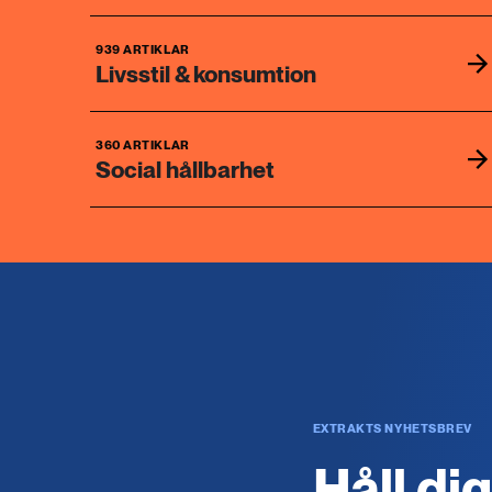
939 ARTIKLAR
Livsstil & konsumtion
360 ARTIKLAR
Social hållbarhet
EXTRAKTS NYHETSBREV
Håll di