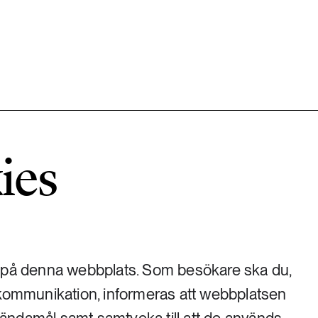
584 ARTIKLAR
Hållbara städer
ies
1492 ARTIKLAR
Klimat
612 ARTIKLAR
Mat & jordbruk
) på denna webbplats. Som besökare ska du,
 kommunikation, informeras att webbplatsen
189 ARTIKLAR
Transport