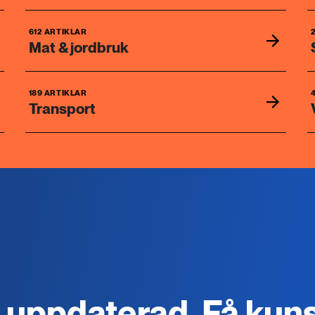
612 ARTIKLAR
Mat & jordbruk
189 ARTIKLAR
Transport
g uppdaterad. Få kun