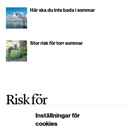
Här ska du inte bada i sommar
Stor risk för torr sommar
Risk för
vattenkonflikter när
Inställningar för
jordbrukets behov
cookies