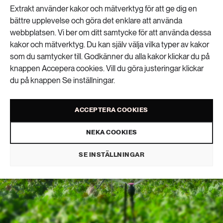
Extrakt använder kakor och mätverktyg för att ge dig en
ökar
bättre upplevelse och göra det enklare att använda
webbplatsen. Vi ber om ditt samtycke för att använda dessa
kakor och mätverktyg. Du kan själv välja vilka typer av kakor
VATTEN
som du samtycker till. Godkänner du alla kakor klickar du på
PUBLICERAD 31 MARS 2026 • UPPDATERAD: 13 APRIL 2026
knappen Accepera cookies. Vill du göra justeringar klickar
du på knappen Se inställningar.
ACCEPTERA COOKIES
NEKA COOKIES
SE INSTÄLLNINGAR