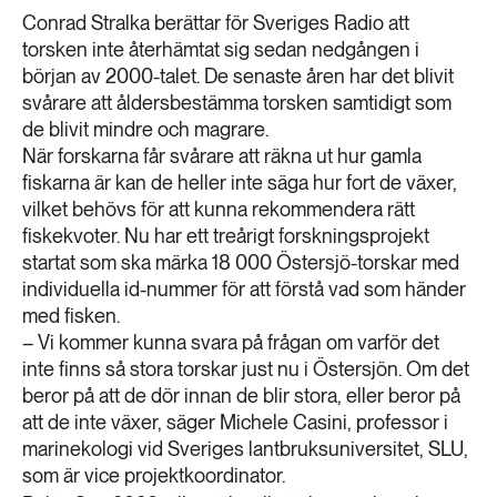
189 ARTIKLAR
Conrad Stralka berättar för Sveriges Radio att
Transport
torsken inte återhämtat sig sedan nedgången i
början av 2000-talet. De senaste åren har det blivit
473 ARTIKLAR
svårare att åldersbestämma torsken samtidigt som
Vatten
de blivit mindre och magrare.
När forskarna får svårare att räkna ut hur gamla
fiskarna är kan de heller inte säga hur fort de växer,
vilket behövs för att kunna rekommendera rätt
fiskekvoter. Nu har ett treårigt forskningsprojekt
startat som ska märka 18 000 Östersjö-torskar med
individuella id-nummer för att förstå vad som händer
med fisken.
– Vi kommer kunna svara på frågan om varför det
inte finns så stora torskar just nu i Östersjön. Om det
beror på att de dör innan de blir stora, eller beror på
att de inte växer, säger Michele Casini, professor i
marinekologi vid Sveriges lantbruksuniversitet, SLU,
som är vice projektkoordinator.