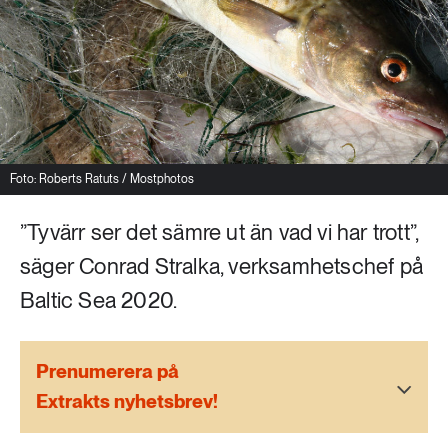
Livsstil & konsumtion
Mat & jordbruk
252 ARTIKLAR
Landsbygd
Skog
939 ARTIKLAR
Social hållbarhet
Livsstil & konsumtion
Foto: Roberts Ratuts / Mostphotos
Transport
612 ARTIKLAR
”Tyvärr ser det sämre ut än vad vi har trott”,
Mat & jordbruk
Vatten
säger Conrad Stralka, verksamhetschef på
262 ARTIKLAR
Baltic Sea 2020.
Skog
Prenumerera på
360 ARTIKLAR
Social hållbarhet
Extrakts nyhetsbrev!