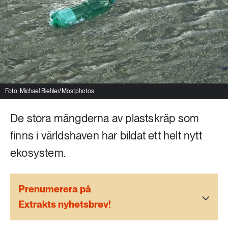
Livsstil & konsumtion
Mat & jordbruk
252 ARTIKLAR
Landsbygd
Skog
939 ARTIKLAR
Social hållbarhet
Livsstil & konsumtion
Foto: Michael Biehler/Mostphotos
Transport
612 ARTIKLAR
De stora mängderna av plastskräp som
Mat & jordbruk
Vatten
finns i världshaven har bildat ett helt nytt
262 ARTIKLAR
ekosystem.
Skog
Prenumerera på
360 ARTIKLAR
Social hållbarhet
Extrakts nyhetsbrev!