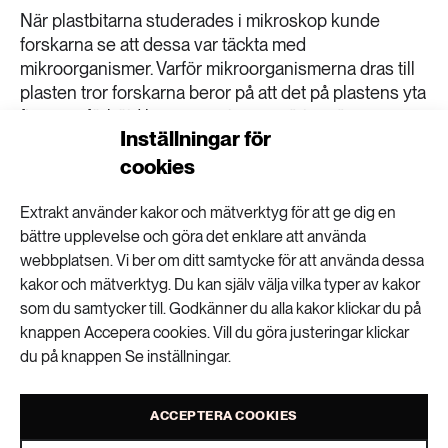
189 ARTIKLAR
När plastbitarna studerades i mikroskop kunde
Transport
forskarna se att dessa var täckta med
mikroorganismer. Varför mikroorganismerna dras till
473 ARTIKLAR
plasten tror forskarna beror på att det på plastens yta
Vatten
finns en förhöjd koncentration av näringsämnen.
Inställningar för
Plasten fungerar även som ett konkret underlag för
cookies
mikroorganismerna att växa på. Forskarna vet dock
ännu inte hur det nya ekosystemet kan påverka det
övriga livet i havet. Upptäckten har gjorts av forskare
Extrakt använder kakor och mätverktyg för att ge dig en
vid Woods Holes oceanografiska institution i USA.
bättre upplevelse och göra det enklare att använda
webbplatsen. Vi ber om ditt samtycke för att använda dessa
Läs mer här (sverigesradio.se)
kakor och mätverktyg. Du kan själv välja vilka typer av kakor
som du samtycker till. Godkänner du alla kakor klickar du på
Cathrine Beijer
knappen Accepera cookies. Vill du göra justeringar klickar
du på knappen Se inställningar.
VISA KOMMENTARER (0) OCH DELA
ACCEPTERA COOKIES