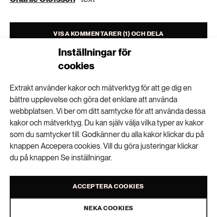
VISA KOMMENTARER (1) OCH DELA
Inställningar för
cookies
Extrakt använder kakor och mätverktyg för att ge dig en
bättre upplevelse och göra det enklare att använda
Nyhetsbrev
webbplatsen. Vi ber om ditt samtycke för att använda dessa
kakor och mätverktyg. Du kan själv välja vilka typer av kakor
Få kunskapen, idéerna och de nya lösningarna
som du samtycker till. Godkänner du alla kakor klickar du på
för ett hållbart samhälle.
knappen Accepera cookies. Vill du göra justeringar klickar
du på knappen Se inställningar.
SKICKA
ACCEPTERA COOKIES
Personuppgifter lagras endast för utskick av Extrakts nyhetsbrev och
information kopplat till Extrakts verksamhet. Du kan när som helst säga
NEKA COOKIES
upp nyhetsbrevet, vilket innebär att du inte längre kommer att få några