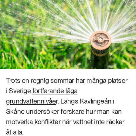
Livsstil & konsumtion
Mat & jordbruk
252 ARTIKLAR
Landsbygd
Skog
939 ARTIKLAR
Social hållbarhet
Livsstil & konsumtion
Transport
612 ARTIKLAR
Mat & jordbruk
Vatten
Trots en regnig sommar har många platser
262 ARTIKLAR
i Sverige
fortfarande låga
Skog
grundvattennivåe
r. Längs Kävlingeån i
Skåne undersöker forskare hur man kan
360 ARTIKLAR
Social hållbarhet
motverka konflikter när vattnet inte räcker
åt alla.