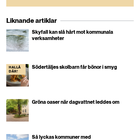
Liknande artiklar
Skyfall kan slå hårt mot kommunala
verksamheter
Södertäljes skolbarn får bönor i smyg
HALLÅ
DÄR!
Gröna oaser när dagvattnet leddes om
Så lyckas kommuner med