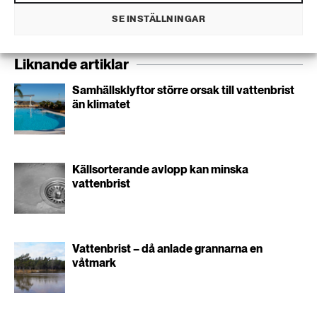
utskick från oss.
SE INSTÄLLNINGAR
Liknande artiklar
Samhällsklyftor större orsak till vattenbrist
än klimatet
Källsorterande avlopp kan minska
vattenbrist
Vattenbrist – då anlade grannarna en
våtmark