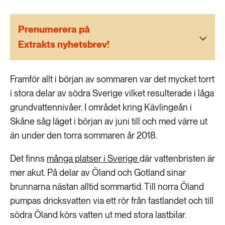
189 ARTIKLAR
Transport
Prenumerera på
Extrakts nyhetsbrev!
473 ARTIKLAR
Vatten
Framför allt i början av sommaren var det mycket torrt
i stora delar av södra Sverige vilket resulterade i låga
grundvattennivåer. I området kring Kävlingeån i
Skåne såg läget i början av juni till och med värre ut
än under den torra sommaren år 2018.
Det finns
många platser i Sverige
där vattenbristen är
mer akut. På delar av Öland och Gotland sinar
brunnarna nästan alltid sommartid. Till norra Öland
pumpas dricksvatten via ett rör från fastlandet och till
södra Öland körs vatten ut med stora lastbilar.