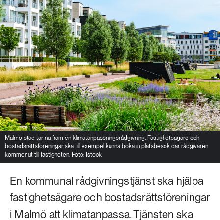
Malmö stad tar nu fram en klimatanpassningsrådgivning. Fastighetsägare och
bostadsrättsföreningar ska till exempel kunna boka in platsbesök där rådgivaren
kommer ut till fastigheten. Foto: Istock
En kommunal rådgivningstjänst ska hjälpa
fastighetsägare och bostadsrättsföreningar
i Malmö att klimatanpassa. Tjänsten ska