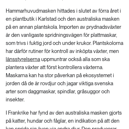
Hammarhuvudmasken hittades i slutet av förra året i
en plantbutik i Karlstad och den australiska masken
på en annan plantskola. Importen av prydnadsväxter
är den vanligaste spridningsvägen för plattmaskar,
som trivs i fuktig jord och under krukor. Plantskolorna
har därför rutiner för kontroll av inköpta växter, men
länsstyrelserna
uppmuntrar också alla som ska
plantera växter att först kontrollera växterna.
Maskarna kan ha stor påverkan på ekosystemet i
jorden då de är rovdjur och jagar viktiga svenska
arter som daggmaskar, spindlar, gråsuggor och
insekter.
I Frankrike har fynd av den australiska masken gjorts
på katter, hundar och fåglar, en indikation på att den
kan sprida sig även via andra djur. Den producerar