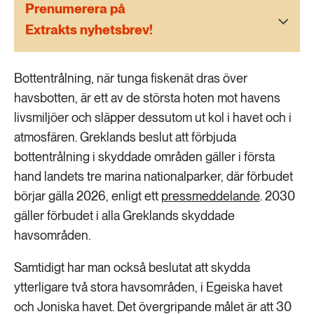
189 ARTIKLAR
Prenumerera på
Transport
Extrakts nyhetsbrev!
473 ARTIKLAR
Vatten
Bottentrålning, när tunga fiskenät dras över
havsbotten, är ett av de största hoten mot havens
livsmiljöer och släpper dessutom ut kol i havet och i
atmosfären. Greklands beslut att förbjuda
bottentrålning i skyddade områden gäller i första
hand landets tre marina nationalparker, där förbudet
börjar gälla 2026, enligt ett
pressmeddelande
. 2030
gäller förbudet i alla Greklands skyddade
havsområden.
Samtidigt har man också beslutat att skydda
ytterligare två stora havsområden, i Egeiska havet
och Joniska havet. Det övergripande målet är att 30