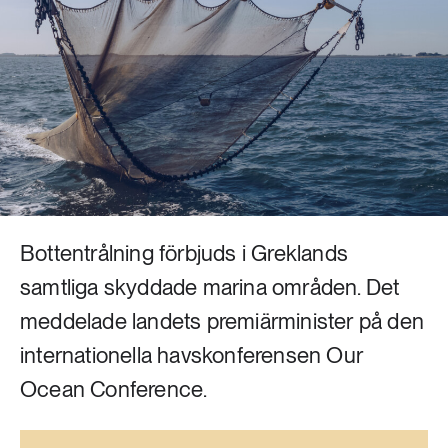
Livsstil & konsumtion
Mat & jordbruk
252 ARTIKLAR
Landsbygd
Skog
939 ARTIKLAR
Social hållbarhet
Livsstil & konsumtion
Transport
612 ARTIKLAR
Mat & jordbruk
Vatten
Bottentrålning förbjuds i Greklands
samtliga skyddade marina områden. Det
262 ARTIKLAR
Skog
meddelade landets premiärminister på den
internationella havskonferensen Our
360 ARTIKLAR
Ocean Conference.
Social hållbarhet