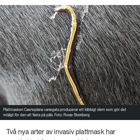
Plattmasken Caenoplana variegata producerar ett klibbigt slem som gör det
möjligt för den att fästa på päls. Foto: Rosie Steinberg
Två nya arter av invasiv plattmask har