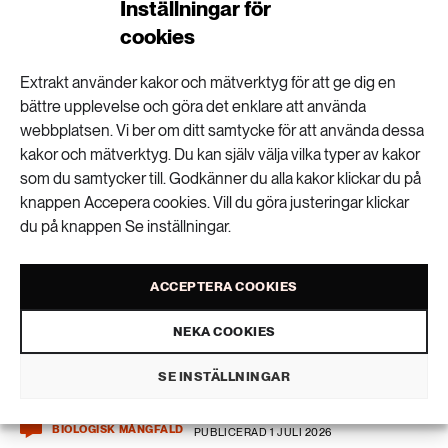
Inställningar för
Här ska du inte bada i sommar
cookies
Extrakt använder kakor och mätverktyg för att ge dig en
bättre upplevelse och göra det enklare att använda
webbplatsen. Vi ber om ditt samtycke för att använda dessa
Stor risk för torr sommar
kakor och mätverktyg. Du kan själv välja vilka typer av kakor
som du samtycker till. Godkänner du alla kakor klickar du på
knappen Accepera cookies. Vill du göra justeringar klickar
du på knappen Se inställningar.
ACCEPTERA COOKIES
Två nya arter av
NEKA COOKIES
plattmask hittade
SE INSTÄLLNINGAR
BIOLOGISK MÅNGFALD
PUBLICERAD 1 JULI 2026