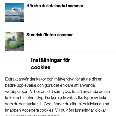
Här ska du inte bada i sommar
Stor risk för torr sommar
Inställningar för
cookies
Två nya arter av
Extrakt använder kakor och mätverktyg för att ge dig en
bättre upplevelse och göra det enklare att använda
plattmask hittade
webbplatsen. Vi ber om ditt samtycke för att använda dessa
kakor och mätverktyg. Du kan själv välja vilka typer av kakor
som du samtycker till. Godkänner du alla kakor klickar du på
knappen Accepera cookies. Vill du göra justeringar klickar
BIOLOGISK MÅNGFALD
PUBLICERAD 1 JULI 2026