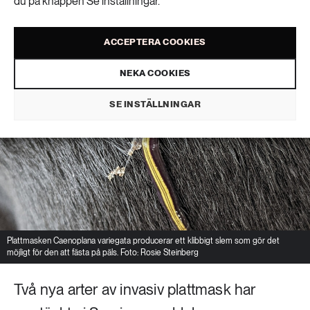
du på knappen Se inställningar.
ACCEPTERA COOKIES
NEKA COOKIES
SE INSTÄLLNINGAR
Plattmasken Caenoplana variegata producerar ett klibbigt slem som gör det
möjligt för den att fästa på päls. Foto: Rosie Steinberg
Två nya arter av invasiv plattmask har