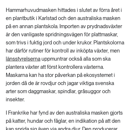
Hammarhuvudmasken hittades i slutet av förra året i
en plantbutik i Karlstad och den australiska masken
på en annan plantskola. Importen av prydnadsväxter
är den vanligaste spridningsvägen för plattmaskar,
som trivs i fuktig jord och under krukor. Plantskolorna
har därför rutiner för kontroll av inköpta växter, men
länsstyrelserna
uppmuntrar också alla som ska
plantera växter att först kontrollera växterna.
Maskarna kan ha stor påverkan på ekosystemet i
jorden då de är rovdjur och jagar viktiga svenska
arter som daggmaskar, spindlar, gråsuggor och
insekter.
I Frankrike har fynd av den australiska masken gjorts
på katter, hundar och fåglar, en indikation på att den
kan sprida sig även via andra djur. Den producerar