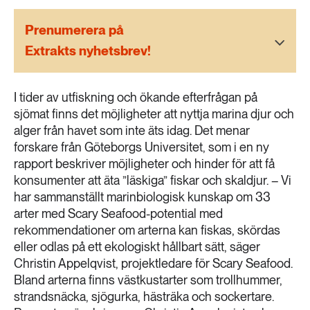
189 ARTIKLAR
Transport
Prenumerera på
Extrakts nyhetsbrev!
473 ARTIKLAR
Vatten
I tider av utfiskning och ökande efterfrågan på
sjömat finns det möjligheter att nyttja marina djur och
alger från havet som inte äts idag. Det menar
forskare från Göteborgs Universitet, som i en ny
rapport beskriver möjligheter och hinder för att få
konsumenter att äta ”läskiga” fiskar och skaldjur. – Vi
har sammanställt marinbiologisk kunskap om 33
arter med Scary Seafood-potential med
rekommendationer om arterna kan fiskas, skördas
eller odlas på ett ekologiskt hållbart sätt, säger
Christin Appelqvist, projektledare för Scary Seafood.
Bland arterna finns västkustarter som trollhummer,
strandsnäcka, sjögurka, hästräka och sockertare.