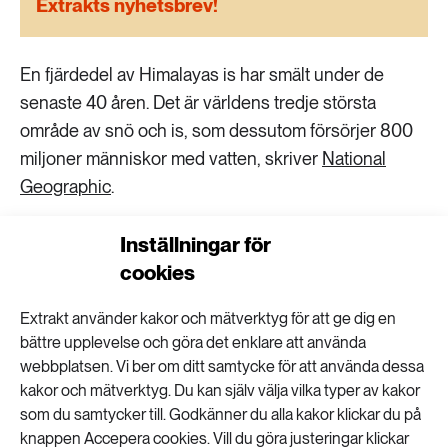
Extrakts nyhetsbrev!
189 ARTIKLAR
Transport
En fjärdedel av Himalayas is har smält under de
473 ARTIKLAR
senaste 40 åren. Det är världens tredje största
Vatten
område av snö och is, som dessutom försörjer 800
miljoner människor med vatten, skriver
National
Geographic
.
Sedan 2000 har takten på issmältningen
Inställningar för
fördubblats, enligt bilderna som tidigare varit
cookies
hemligstämplade. Avsmältningen har inneburit
översvämningar i närliggande områden, och kan i
Extrakt använder kakor och mätverktyg för att ge dig en
bättre upplevelse och göra det enklare att använda
framtiden leda till torka.
webbplatsen. Vi ber om ditt samtycke för att använda dessa
Enligt en stor rapport som sammanställts av över
kakor och mätverktyg. Du kan själv välja vilka typer av kakor
som du samtycker till. Godkänner du alla kakor klickar du på
200 forskare under en femårsperiod kan Himalaya
knappen Accepera cookies. Vill du göra justeringar klickar
förlora 66 procent av isen till år 2100, om inte