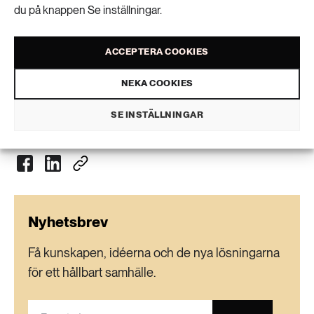
du på knappen Se inställningar.
betydande nedskärningar av fossila utsläpp sker.
ACCEPTERA COOKIES
Beatrice Rindevall
text
NEKA COOKIES
SE INSTÄLLNINGAR
VISA KOMMENTARER (0) OCH DELA
Nyhetsbrev
Få kunskapen, idéerna och de nya lösningarna
för ett hållbart samhälle.