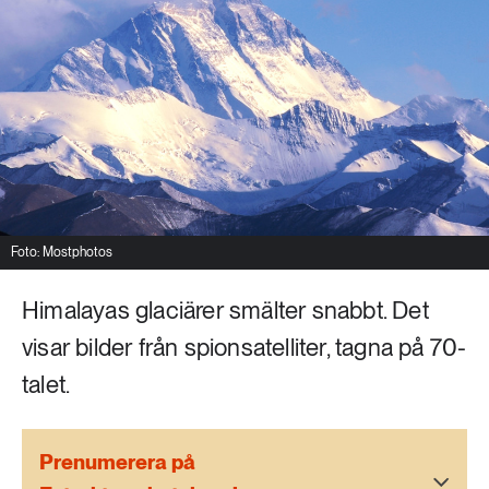
Livsstil & konsumtion
Mat & jordbruk
252 ARTIKLAR
Landsbygd
Skog
939 ARTIKLAR
Social hållbarhet
Livsstil & konsumtion
Transport
612 ARTIKLAR
Mat & jordbruk
Vatten
Foto: Mostphotos
Himalayas glaciärer smälter snabbt. Det
262 ARTIKLAR
Skog
visar bilder från spionsatelliter, tagna på 70-
talet.
360 ARTIKLAR
Social hållbarhet
Prenumerera på