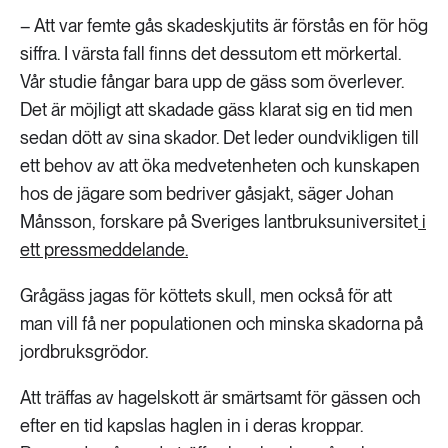
189 ARTIKLAR
– Att var femte gås skadeskjutits är förstås en för hög
Transport
siffra. I värsta fall finns det dessutom ett mörkertal.
Vår studie fångar bara upp de gäss som överlever.
473 ARTIKLAR
Vatten
Det är möjligt att skadade gäss klarat sig en tid men
sedan dött av sina skador. Det leder oundvikligen till
ett behov av att öka medvetenheten och kunskapen
hos de jägare som bedriver gåsjakt, säger Johan
Månsson, forskare på Sveriges lantbruksuniversitet
i
ett pressmeddelande.
Grågäss jagas för köttets skull, men också för att
man vill få ner populationen och minska skadorna på
jordbruksgrödor.
Att träffas av hagelskott är smärtsamt för gässen och
efter en tid kapslas haglen in i deras kroppar.