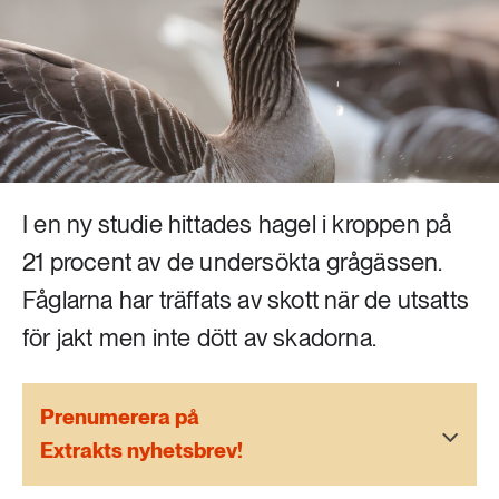
Livsstil & konsumtion
Mat & jordbruk
252 ARTIKLAR
Landsbygd
Skog
939 ARTIKLAR
Social hållbarhet
Livsstil & konsumtion
Transport
I en ny studie hittades hagel i kroppen på
612 ARTIKLAR
Mat & jordbruk
21 procent av de undersökta grågässen.
Vatten
Fåglarna har träffats av skott när de utsatts
262 ARTIKLAR
för jakt men inte dött av skadorna.
Skog
Prenumerera på
360 ARTIKLAR
Social hållbarhet
Extrakts nyhetsbrev!