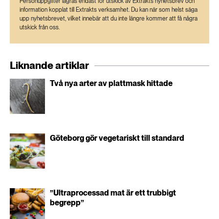
Personuppgifter lagras endast för utskick av Extrakts nyhetsbrev och
information kopplat till Extrakts verksamhet. Du kan när som helst säga
upp nyhetsbrevet, vilket innebär att du inte längre kommer att få några
utskick från oss.
Liknande artiklar
Två nya arter av plattmask hittade
Göteborg gör vegetariskt till standard
”Ultraprocessad mat är ett trubbigt
begrepp”