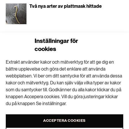
Två nya arter av plattmask hittade
Göteborg gör vegetariskt till standard
Inställningar för
cookies
Extrakt använder kakor och mätverktyg för att ge dig en
bättre upplevelse och göra det enklare att använda
”Ultraprocessad mat är ett trubbigt
webbplatsen. Vi ber om ditt samtycke för att använda dessa
begrepp”
kakor och mätverktyg. Du kan själv välja vilka typer av kakor
som du samtycker till. Godkänner du alla kakor klickar du på
knappen Accepera cookies. Vill du göra justeringar klickar
Stora skillnader i lönsamhet i
du på knappen Se inställningar.
livsmedelskedjan
ACCEPTERA COOKIES