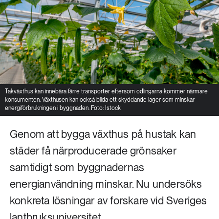
Takväxthus kan innebära färre transporter eftersom odlingarna kommer närmare
konsumenten. Växthusen kan också bilda ett skyddande lager som minskar
energiförbrukningen i byggnaden. Foto: Istock
Genom att bygga växthus på hustak kan
städer få närproducerade grönsaker
samtidigt som byggnadernas
energianvändning minskar. Nu undersöks
konkreta lösningar av forskare vid Sveriges
lantbruksuniversitet.