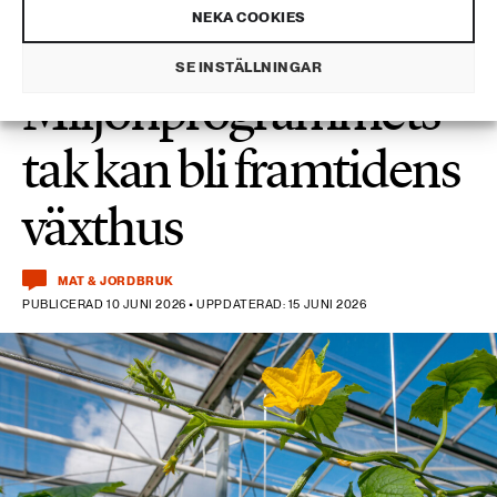
NEKA COOKIES
SE INSTÄLLNINGAR
Miljonprogrammets
tak kan bli framtidens
växthus
MAT & JORDBRUK
PUBLICERAD 10 JUNI 2026 • UPPDATERAD: 15 JUNI 2026