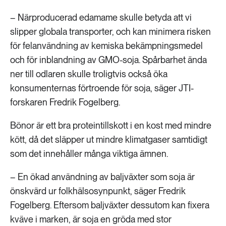
189 ARTIKLAR
Transport
– Närproducerad edamame skulle betyda att vi
slipper globala transporter, och kan minimera risken
för felanvändning av kemiska bekämpningsmedel
473 ARTIKLAR
Vatten
och för inblandning av GMO-soja. Spårbarhet ända
ner till odlaren skulle troligtvis också öka
konsumenternas förtroende för soja, säger JTI-
forskaren Fredrik Fogelberg.
Bönor är ett bra proteintillskott i en kost med mindre
kött, då det släpper ut mindre klimatgaser samtidigt
som det innehåller många viktiga ämnen.
– En ökad användning av baljväxter som soja är
önskvärd ur folkhälsosynpunkt, säger Fredrik
Fogelberg. Eftersom baljväxter dessutom kan fixera
kväve i marken, är soja en gröda med stor