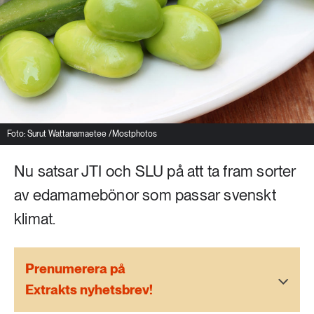
Livsstil & konsumtion
Mat & jordbruk
252 ARTIKLAR
Landsbygd
Skog
939 ARTIKLAR
Social hållbarhet
Livsstil & konsumtion
Transport
Foto: Surut Wattanamaetee /Mostphotos
612 ARTIKLAR
Mat & jordbruk
Vatten
Nu satsar JTI och SLU på att ta fram sorter
av edamamebönor som passar svenskt
262 ARTIKLAR
klimat.
Skog
360 ARTIKLAR
Prenumerera på
Social hållbarhet
Extrakts nyhetsbrev!