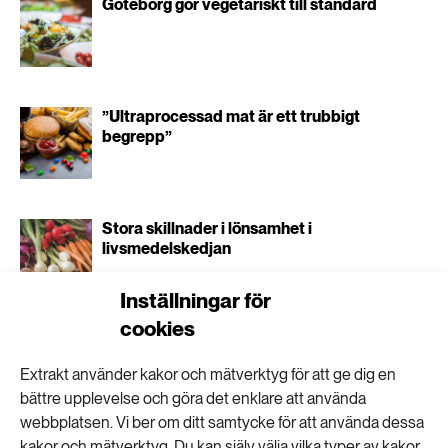
Göteborg gör vegetariskt till standard
”Ultraprocessad mat är ett trubbigt
begrepp”
Stora skillnader i lönsamhet i
livsmedelskedjan
Inställningar för
cookies
Extrakt använder kakor och mätverktyg för att ge dig en
Miljonprogrammets
bättre upplevelse och göra det enklare att använda
webbplatsen. Vi ber om ditt samtycke för att använda dessa
kakor och mätverktyg. Du kan själv välja vilka typer av kakor