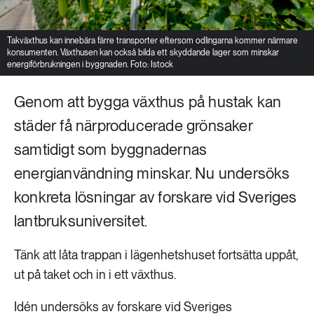
Takväxthus kan innebära färre transporter eftersom odlingarna kommer närmare
konsumenten. Växthusen kan också bilda ett skyddande lager som minskar
energiförbrukningen i byggnaden. Foto: Istock
Genom att bygga växthus på hustak kan
städer få närproducerade grönsaker
samtidigt som byggnadernas
energianvändning minskar. Nu undersöks
konkreta lösningar av forskare vid Sveriges
lantbruksuniversitet.
Tänk att låta trappan i lägenhetshuset fortsätta uppåt,
ut på taket och in i ett växthus.
Idén undersöks av forskare vid Sveriges