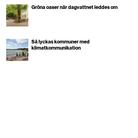
Gröna oaser när dagvattnet leddes om
Så lyckas kommuner med
klimatkommunikation
”Carspreading” ökar
antalet svåra olyckor
TRANSPORT