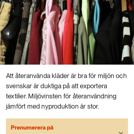
Livsstil & konsumtion
Mat & jordbruk
252 ARTIKLAR
Landsbygd
Skog
939 ARTIKLAR
Social hållbarhet
Livsstil & konsumtion
Transport
612 ARTIKLAR
Mat & jordbruk
Vatten
Att återanvända kläder är bra för miljön och
svenskar är duktiga på att exportera
262 ARTIKLAR
Skog
textilier. Miljövinsten för återanvändning
jämfört med nyproduktion är stor.
360 ARTIKLAR
Social hållbarhet
Prenumerera på