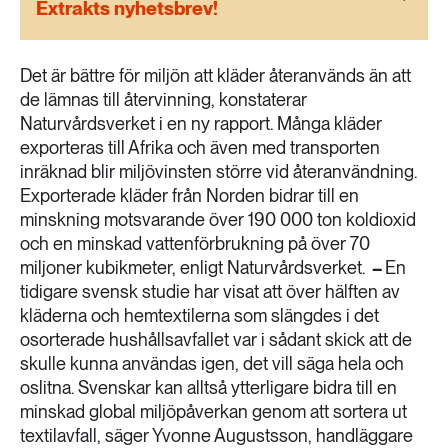
Extrakts nyhetsbrev!
189 ARTIKLAR
Transport
Det är bättre för miljön att kläder återanvänds än att
473 ARTIKLAR
de lämnas till återvinning, konstaterar
Vatten
Naturvårdsverket i en ny rapport. Många kläder
exporteras till Afrika och även med transporten
inräknad blir miljövinsten större vid återanvändning.
Exporterade kläder från Norden bidrar till en
minskning motsvarande över 190 000 ton koldioxid
och en minskad vattenförbrukning på över 70
miljoner kubikmeter, enligt Naturvårdsverket.
–
En
tidigare svensk studie har visat att över hälften av
kläderna och hemtextilerna som slängdes i det
osorterade hushållsavfallet var i sådant skick att de
skulle kunna användas igen, det vill säga hela och
oslitna. Svenskar kan alltså ytterligare bidra till en
minskad global miljöpåverkan genom att sortera ut
textilavfall, säger Yvonne Augustsson, handläggare