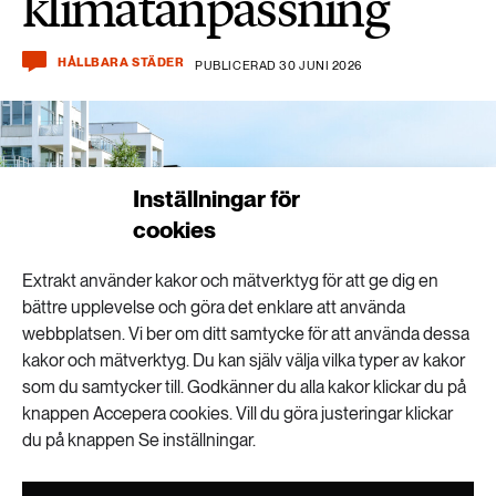
klimatanpassning
HÅLLBARA STÄDER
PUBLICERAD 30 JUNI 2026
Inställningar för
cookies
Extrakt använder kakor och mätverktyg för att ge dig en
bättre upplevelse och göra det enklare att använda
webbplatsen. Vi ber om ditt samtycke för att använda dessa
kakor och mätverktyg. Du kan själv välja vilka typer av kakor
som du samtycker till. Godkänner du alla kakor klickar du på
knappen Accepera cookies. Vill du göra justeringar klickar
du på knappen Se inställningar.
Malmö stad tar nu fram en klimatanpassningsrådgivning. Fastighetsägare och
bostadsrättsföreningar ska till exempel kunna boka in platsbesök där rådgivaren