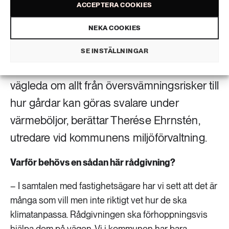
ACCEPTERA COOKIES
kommer ut till fastigheten. Foto: Istock
NEKA COOKIES
En kommunal rådgivningstjänst ska hjälpa
fastighetsägare och bostadsrättsföreningar
SE INSTÄLLNINGAR
i Malmö att klimatanpassa. Tjänsten ska
vägleda om allt från översvämningsrisker till
hur gårdar kan göras svalare under
värmeböljor, berättar Therése Ehrnstén,
utredare vid kommunens miljöförvaltning.
Varför behövs en sådan här rådgivning?
– I samtalen med fastighetsägare har vi sett att det är
många som vill men inte riktigt vet hur de ska
klimatanpassa. Rådgivningen ska förhoppningsvis
hjälpa dem på vägen. Vi i kommunen har bara