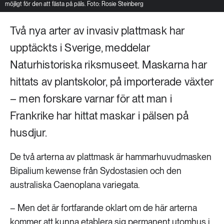
möjligt för den att fästa på päls. Foto: Rosie Steinberg
Två nya arter av invasiv plattmask har
upptäckts i Sverige, meddelar
Naturhistoriska riksmuseet. Maskarna har
hittats av plantskolor, på importerade växter
– men forskare varnar för att man i
Frankrike har hittat maskar i pälsen på
husdjur.
De två arterna av plattmask är hammarhuvudmasken
Bipalium kewense från Sydostasien och den
australiska Caenoplana variegata.
– Men det är fortfarande oklart om de här arterna
kommer att kunna etablera sig permanent utomhus i