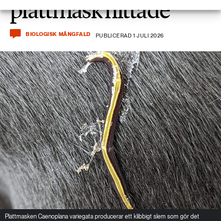
plattmask hittade
BIOLOGISK MÅNGFALD
PUBLICERAD 1 JULI 2026
Plattmasken Caenoplana variegata producerar ett klibbigt slem som gör det