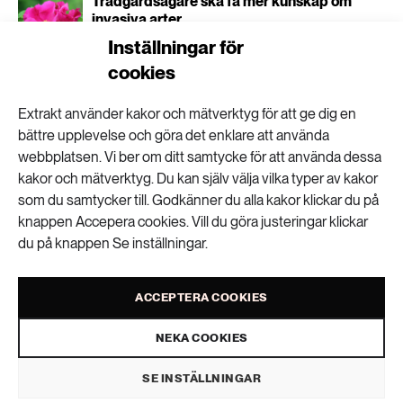
Trädgårdsägare ska få mer kunskap om
invasiva arter
Inställningar för
cookies
”Förvånande hur lite vi vet om de vanligaste
Extrakt använder kakor och mätverktyg för att ge dig en
insekterna”
bättre upplevelse och göra det enklare att använda
webbplatsen. Vi ber om ditt samtycke för att använda dessa
kakor och mätverktyg. Du kan själv välja vilka typer av kakor
som du samtycker till. Godkänner du alla kakor klickar du på
Miljöåtgärder kan även stärka Sveriges
försvar
knappen Accepera cookies. Vill du göra justeringar klickar
du på knappen Se inställningar.
ACCEPTERA COOKIES
NEKA COOKIES
Två nya arter av
SE INSTÄLLNINGAR