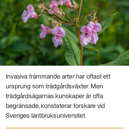
Livsstil & konsumtion
Mat & jordbruk
252 ARTIKLAR
Landsbygd
Skog
939 ARTIKLAR
Social hållbarhet
Livsstil & konsumtion
Transport
612 ARTIKLAR
Mat & jordbruk
Vatten
Invasiva främmande arter har oftast ett
262 ARTIKLAR
ursprung som trädgårdsväxter. Men
Skog
trädgårdsägarnas kunskaper är ofta
begränsade, konstaterar forskare vid
360 ARTIKLAR
Social hållbarhet
Sveriges lantbruksuniversitet.