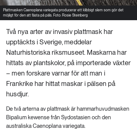
Plattmasken Caenoplana variegata producerar ett klibbigt slem som gör det
möjligt för den att fästa på päls. Foto: Rosie Steinberg
Två nya arter av invasiv plattmask har
upptäckts i Sverige, meddelar
Naturhistoriska riksmuseet. Maskarna har
hittats av plantskolor, på importerade växter
– men forskare varnar för att man i
Frankrike har hittat maskar i pälsen på
husdjur.
De två arterna av plattmask är hammarhuvudmasken
Bipalium kewense från Sydostasien och den
australiska Caenoplana variegata.