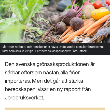
Livsstil & konsumtion
Mat & jordbruk
252 ARTIKLAR
Landsbygd
Skog
939 ARTIKLAR
Social hållbarhet
Livsstil & konsumtion
Transport
Morötter, rödbetor och bondbönor är några av de grödor som Jordbruksverket
listar som särskilt viktiga ur ett beredskapsperspektiv. Foto: Istock
612 ARTIKLAR
Mat & jordbruk
Vatten
Den svenska grönsaksproduktionen är
sårbar eftersom nästan alla fröer
262 ARTIKLAR
Skog
importeras. Men det går att stärka
beredskapen, visar en ny rapport från
360 ARTIKLAR
Social hållbarhet
Jordbruksverket.