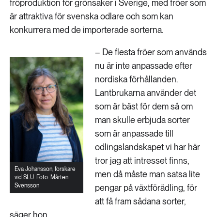
fröproduktion för grönsaker i Sverige, med fröer som
är attraktiva för svenska odlare och som kan
konkurrera med de importerade sorterna.
– De flesta fröer som används
nu är inte anpassade efter
nordiska förhållanden.
Lantbrukarna använder det
som är bäst för dem så om
man skulle erbjuda sorter
som är anpassade till
odlingslandskapet vi har här
tror jag att intresset finns,
Eva Johansson, forskare
men då måste man satsa lite
vid SLU. Foto: Mårten
Svensson
pengar på växtförädling, för
att få fram sådana sorter,
säger hon.