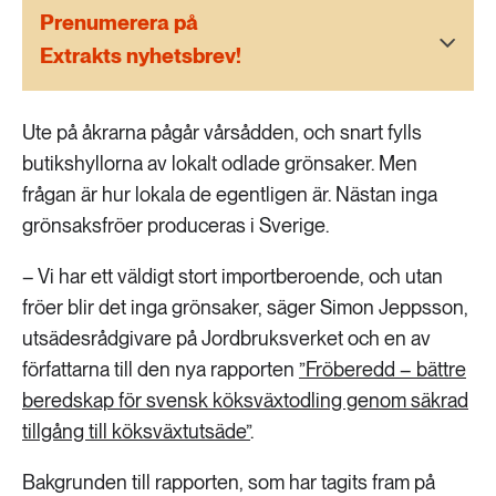
189 ARTIKLAR
Prenumerera på
Transport
Extrakts nyhetsbrev!
473 ARTIKLAR
Vatten
Ute på åkrarna pågår vårsådden, och snart fylls
butikshyllorna av lokalt odlade grönsaker. Men
frågan är hur lokala de egentligen är. Nästan inga
grönsaksfröer produceras i Sverige.
– Vi har ett väldigt stort importberoende, och utan
fröer blir det inga grönsaker, säger Simon Jeppsson,
utsädesrådgivare på Jordbruksverket och en av
författarna till den nya rapporten
”Fröberedd – bättre
beredskap för svensk köksväxtodling genom säkrad
tillgång till köksväxtutsäde”
.
Bakgrunden till rapporten, som har tagits fram på