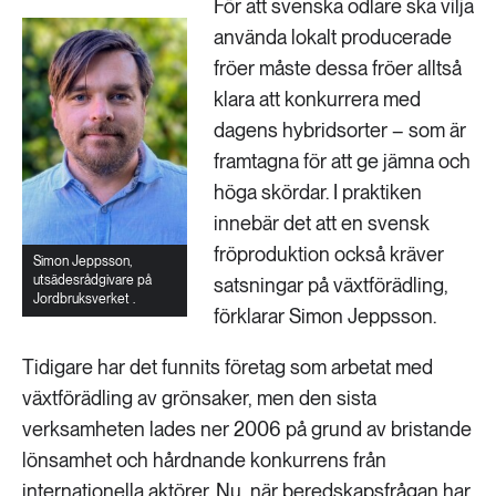
För att svenska odlare ska vilja
använda lokalt producerade
fröer måste dessa fröer alltså
klara att konkurrera med
dagens hybridsorter – som är
framtagna för att ge jämna och
höga skördar. I praktiken
innebär det att en svensk
fröproduktion också kräver
Simon Jeppsson,
utsädesrådgivare på
satsningar på växtförädling,
Jordbruksverket .
förklarar Simon Jeppsson.
Tidigare har det funnits företag som arbetat med
växtförädling av grönsaker, men den sista
verksamheten lades ner 2006 på grund av bristande
lönsamhet och hårdnande konkurrens från
internationella aktörer. Nu, när beredskapsfrågan har