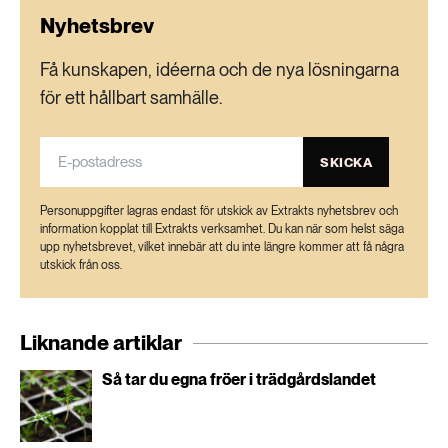
Nyhetsbrev
Lök
Morot
Få kunskapen, idéerna och de nya lösningarna
Pumpa och vintersquash
för ett hållbart samhälle.
Rotselleri
Rödbeta
SKICKA
Spenat och mangold
Ärter
Personuppgifter lagras endast för utskick av Extrakts nyhetsbrev och
information kopplat till Extrakts verksamhet. Du kan när som helst säga
upp nyhetsbrevet, vilket innebär att du inte längre kommer att få några
Källa:
”Fröberedd – bättre beredskap för
utskick från oss.
svensk köksväxtodling genom säkrad tillgång
till köksväxtutsäde”.
Liknande artiklar
Så tar du egna fröer i trädgårdslandet