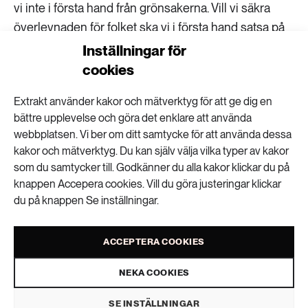
vi inte i första hand från grönsakerna. Vill vi säkra
överlevnaden för folket ska vi i första hand satsa på
spannmål, och där har vi egen fröproduktion. Men
Inställningar för
det skadar inte att komplettera spannmålen med
cookies
någon typ av baljväxt, för överlevnad.
Extrakt använder kakor och mätverktyg för att ge dig en
bättre upplevelse och göra det enklare att använda
Från Kina till svenska åkrar
webbplatsen. Vi ber om ditt samtycke för att använda dessa
kakor och mätverktyg. Du kan själv välja vilka typer av kakor
Om man vill öka oberoendet inom den svenska
som du samtycker till. Godkänner du alla kakor klickar du på
grönsaksodlingen tycker Eva Johansson att man ska
knappen Accepera cookies. Vill du göra justeringar klickar
välja ut ett fåtal grödor, 3-4 stycken, som är lätta att
du på knappen Se inställningar.
odla – och bygga upp en växtförädling kring dem.
Hon föreslår ungefär samma grönsaker som listas i
ACCEPTERA COOKIES
rapporten ”Fröberedd”. Där nämns bland annat kål,
bönor och morot.
NEKA COOKIES
Men varifrån kommer egentligen fröerna som just nu
SE INSTÄLLNINGAR