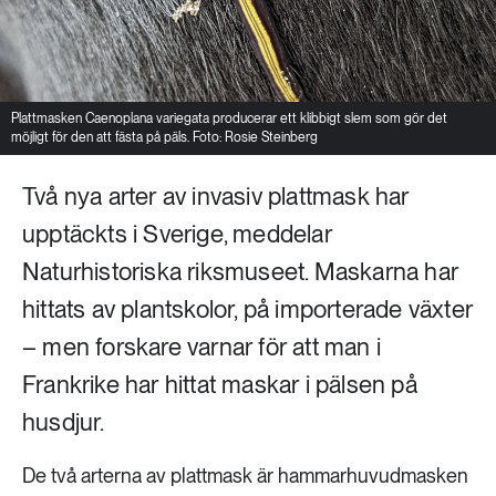
Plattmasken Caenoplana variegata producerar ett klibbigt slem som gör det
möjligt för den att fästa på päls. Foto: Rosie Steinberg
Två nya arter av invasiv plattmask har
upptäckts i Sverige, meddelar
Naturhistoriska riksmuseet. Maskarna har
hittats av plantskolor, på importerade växter
– men forskare varnar för att man i
Frankrike har hittat maskar i pälsen på
husdjur.
De två arterna av plattmask är hammarhuvudmasken