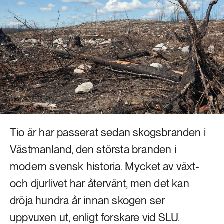
Livsstil & konsumtion
Mat & jordbruk
252 ARTIKLAR
Landsbygd
Skog
939 ARTIKLAR
Social hållbarhet
Livsstil & konsumtion
Transport
612 ARTIKLAR
Mat & jordbruk
Vatten
Tio är har passerat sedan skogsbranden i
262 ARTIKLAR
Västmanland, den största branden i
Skog
modern svensk historia. Mycket av växt-
och djurlivet har återvänt, men det kan
360 ARTIKLAR
Social hållbarhet
dröja hundra år innan skogen ser
uppvuxen ut, enligt forskare vid SLU.