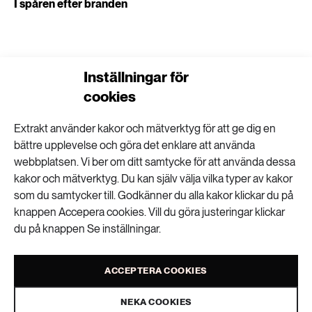
I spåren efter branden
Inställningar för
Få drabbade i Västmanland upplevde
cookies
personliga förluster
Extrakt använder kakor och mätverktyg för att ge dig en
bättre upplevelse och göra det enklare att använda
Skogsbränderna större än branden i
webbplatsen. Vi ber om ditt samtycke för att använda dessa
Västmanland 2014
kakor och mätverktyg. Du kan själv välja vilka typer av kakor
som du samtycker till. Godkänner du alla kakor klickar du på
knappen Accepera cookies. Vill du göra justeringar klickar
du på knappen Se inställningar.
Skogsbränder hotar tusentals arter
ACCEPTERA COOKIES
NEKA COOKIES