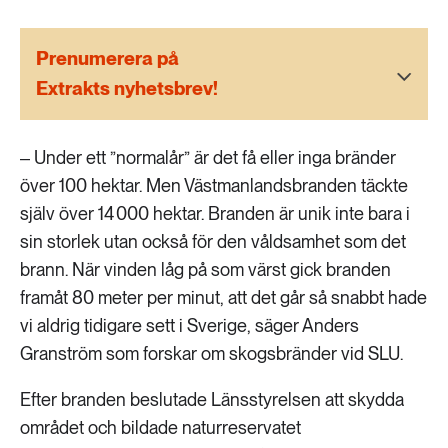
189 ARTIKLAR
Transport
Prenumerera på
Extrakts nyhetsbrev!
473 ARTIKLAR
Vatten
‒ Under ett ”normalår” är det få eller inga bränder
över 100 hektar. Men Västmanlandsbranden täckte
själv över 14 000 hektar. Branden är unik inte bara i
sin storlek utan också för den våldsamhet som det
brann. När vinden låg på som värst gick branden
framåt 80 meter per minut, att det går så snabbt hade
vi aldrig tidigare sett i Sverige, säger Anders
Granström som forskar om skogsbränder vid SLU.
Efter branden beslutade Länsstyrelsen att skydda
området och bildade naturreservatet