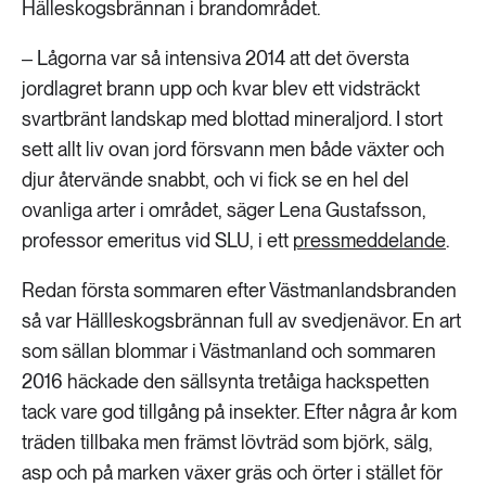
Hälleskogsbrännan i brandområdet.
‒ Lågorna var så intensiva 2014 att det översta
jordlagret brann upp och kvar blev ett vidsträckt
svartbränt landskap med blottad mineraljord. I stort
sett allt liv ovan jord försvann men både växter och
djur återvände snabbt, och vi fick se en hel del
ovanliga arter i området, säger Lena Gustafsson,
professor emeritus vid SLU, i ett
pressmeddelande
.
Redan första sommaren efter Västmanlandsbranden
så var Hällleskogsbrännan full av svedjenävor. En art
som sällan blommar i Västmanland och sommaren
2016 häckade den sällsynta tretåiga hackspetten
tack vare god tillgång på insekter. Efter några år kom
träden tillbaka men främst lövträd som björk, sälg,
asp och på marken växer gräs och örter i stället för