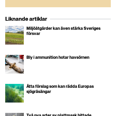
Liknande artiklar
Miljöåtgärder kan även stärka Sveriges
försvar
Bly i ammunition hotar havsörnen
Åtta förslag som kan rädda Europas
sjögräsängar
Två nya arter av plattmask hittade