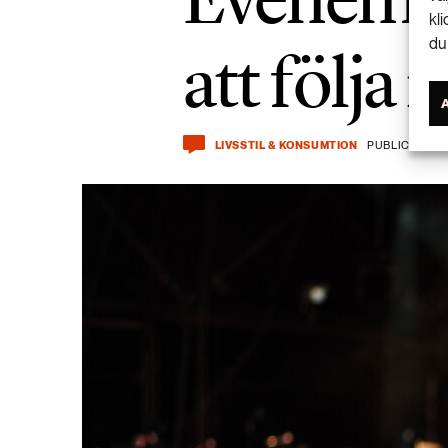
kl
att följa
du
LIVSSTIL & KONSUMTION
PUBLICERAD 1