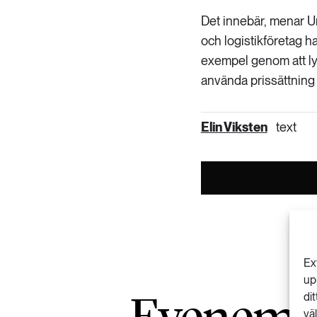
Det innebär, menar U
och logistikföretag ha
exempel genom att ly
använda prissättning f
Elin Viksten
text
Ex
up
Eveneman
di
vä