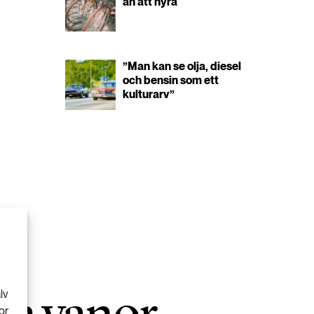
än att hyra
”Man kan se olja, diesel
och bensin som ett
kulturarv”
ra vanor
lv
or