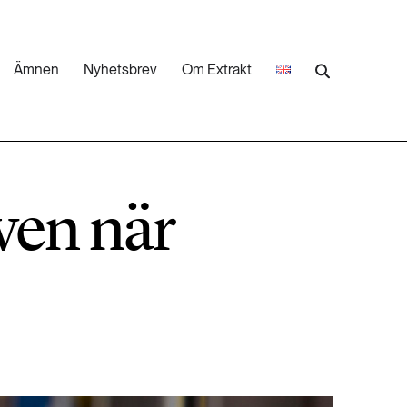
Ämnen
Nyhetsbrev
Om Extrakt
473 ARTIKLAR
Industri & Energi
ven när
252 ARTIKLAR
Landsbygd
262 ARTIKLAR
Skog
473 ARTIKLAR
Vatten