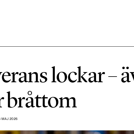
584 ARTIKLAR
Hållbara städer
erans lockar – ä
1492 ARTIKLAR
Klimat
är bråttom
612 ARTIKLAR
Mat & jordbruk
 MAJ 2026
189 ARTIKLAR
Transport