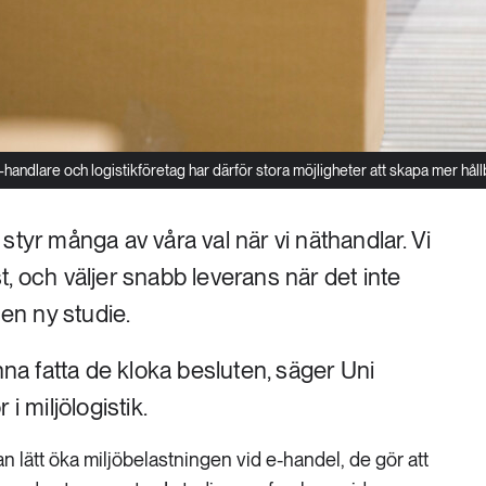
andlare och logistikföretag har därför stora möjligheter att skapa mer hållba
styr många av våra val när vi näthandlar. Vi
, och väljer snabb leverans när det inte
 en ny studie.
nna fatta de kloka besluten, säger Uni
i miljölogistik.
 lätt öka miljöbelastningen vid e-handel, de gör att