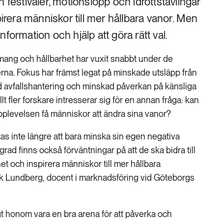
 festivaler, motionslopp och idrottstävlingar
pirera människor till mer hållbara vanor. Men
formation och hjälp att göra rätt val.
ng och hållbarhet har vuxit snabbt under de
rna. Fokus har främst legat på minskade utsläpp från
ad avfallshantering och minskad påverkan på känsliga
t fler forskare intresserar sig för en annan fråga: kan
levelsen få människor att ändra sina vanor?
s inte längre att bara minska sin egen negativa
 grad finns också förväntningar på att de ska bidra till
 och inspirera människor till mer hållbara
k Lundberg, docent i marknadsföring vid Göteborgs
 honom vara en bra arena för att påverka och