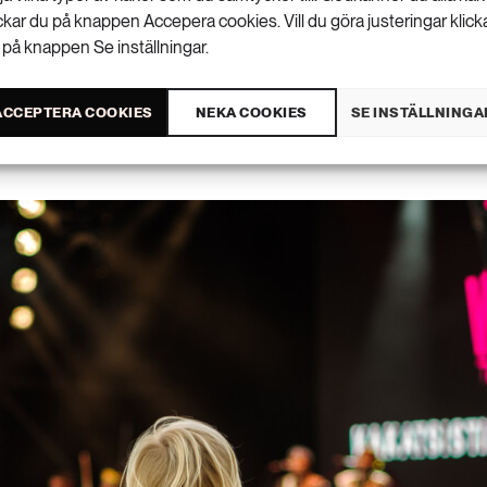
ickar du på knappen Accepera cookies. Vill du göra justeringar klick
 med hem
 på knappen Se inställningar.
ACCEPTERA COOKIES
NEKA COOKIES
SE INSTÄLLNINGA
5 JUNI 2026 • UPPDATERAD: 22 JUNI 2026