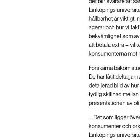
det blir svårare att s
Linköpings universite
hållbarhet är viktigt,
agerar och hur vi fakt
bekvämlighet som avg
att betala extra – vil
konsumenterna mot me
Forskarna bakom stud
De har låtit deltagar
detaljerad bild av hu
tydlig skillnad mella
presentationen av oli
– Det som ligger övers
konsumenter och orkar
Linköpings universitet