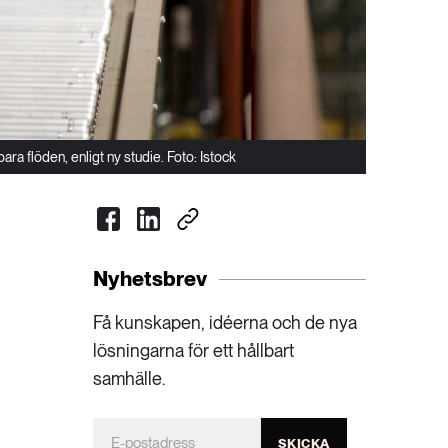
ra flöden, enligt ny studie. Foto: Istock
Nyhetsbrev
Få kunskapen, idéerna och de nya
lösningarna för ett hållbart
samhälle.
SKICKA