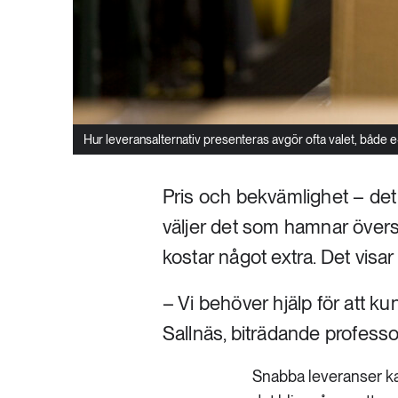
Hur leveransalternativ presenteras avgör ofta valet, både e-h
Pris och bekvämlighet – det 
väljer det som hamnar överst
kostar något extra. Det visar
– Vi behöver hjälp för att ku
Sallnäs, biträdande professor 
Snabba leveranser kan