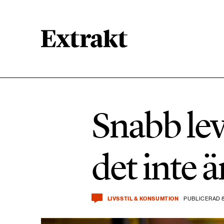
900 ARTIKLAR
Biologisk mångfald
Snabb lev
471 ARTIKLAR
Kemikalier
det inte 
939 ARTIKLAR
Livsstil & konsumtion
LIVSSTIL & KONSUMTION
PUBLICERAD 8
360 ARTIKLAR
Social hållbarhet