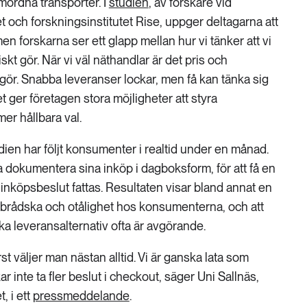
amordna transporter. I
studien
, av forskare vid
t och forskningsinstitutet Rise, uppger deltagarna att
 men forskarna ser ett glapp mellan hur vi tänker att vi
iskt gör. När vi väl näthandlar är det pris och
ör. Snabba leveranser lockar, men få kan tänka sig
ket ger företagen stora möjligheter att styra
r hållbara val.
ien har följt konsumenter i realtid under en månad.
na dokumentera sina inköp i dagboksform, för att få en
r inköpsbeslut fattas. Resultaten visar bland annat en
n brådska och otålighet hos konsumenterna, och att
ka leveransalternativ ofta är avgörande.
t väljer man nästan alltid. Vi är ganska lata som
 inte ta fler beslut i checkout, säger Uni Sallnäs,
, i ett
pressmeddelande
.