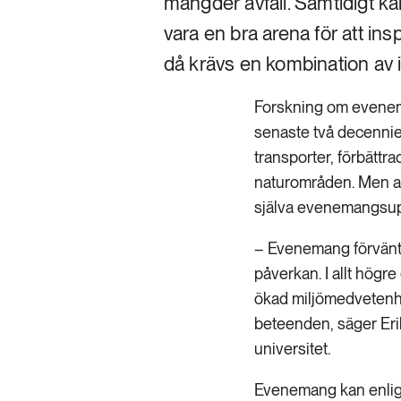
mängder avfall. Samtidigt kan
vara en bra arena för att ins
då krävs en kombination av in
Forskning om evenema
senaste två decennie
transporter, förbättr
naturområden. Men all
själva evenemangsupp
– Evenemang förvänta
påverkan. I allt högre
ökad miljömedvetenhet
beteenden, säger Eri
universitet.
Evenemang kan enligt