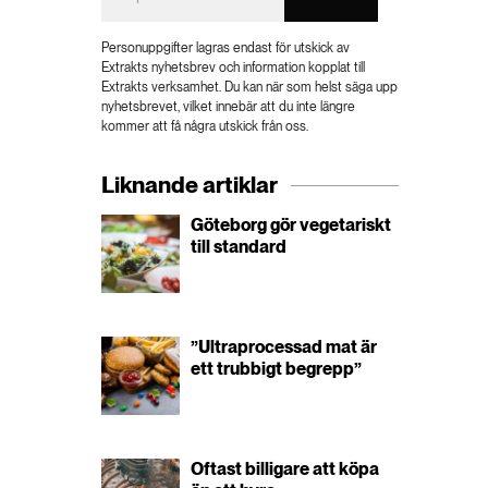
Personuppgifter lagras endast för utskick av
Extrakts nyhetsbrev och information kopplat till
Extrakts verksamhet. Du kan när som helst säga upp
nyhetsbrevet, vilket innebär att du inte längre
kommer att få några utskick från oss.
Liknande artiklar
Göteborg gör vegetariskt
till standard
”Ultraprocessad mat är
ett trubbigt begrepp”
Oftast billigare att köpa