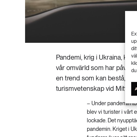
Ex
up
di
vä
Pandemi, krig i Ukraina, klim
kl
vår omvärld som har påverka
du
en trend som kan bestå, enli
turismvetenskap vid Mittuniv
– Under pandemin tog 
blev vi turister i vå
lockade. Det nyupptäc
pandemin. Kriget i Ukr