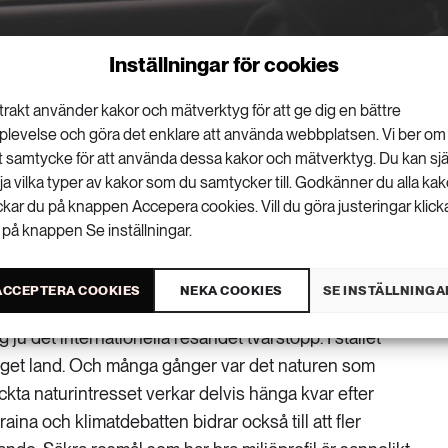
Inställningar för cookies
trakt använder kakor och mätverktyg för att ge dig en bättre
plevelse och göra det enklare att använda webbplatsen. Vi ber om
tt samtycke för att använda dessa kakor och mätverktyg. Du kan sjä
lja vilka typer av kakor som du samtycker till. Godkänner du alla kak
at- och miljöfrågor – det har skett mycket i
ickar du på knappen Accepera cookies. Vill du göra justeringar klick
t våra resvanor. Hållbart resande är dock
 på knappen Se inställningar.
gt Peter Fredman, professor i
ersitetet.
ACCEPTERA COOKIES
NEKA COOKIES
SE INSTÄLLNINGA
ju det internationella resandet tvärstopp. I stället
rt eget land. Och många gånger var det naturen som
kta naturintresset verkar delvis hänga kvar efter
aina och klimatdebatten bidrar också till att fler