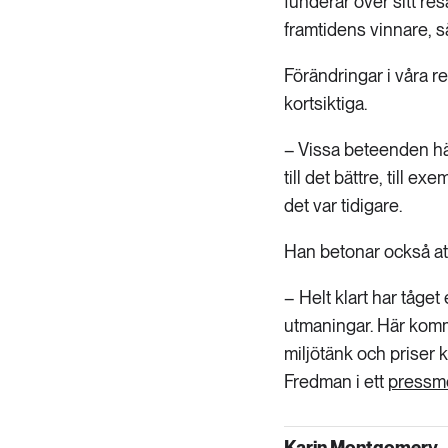
funderar över sitt res
framtidens vinnare, 
Förändringar i våra 
kortsiktiga.
– Vissa beteenden hän
till det bättre, till 
det var tidigare.
Han betonar också att
– Helt klart har tåge
utmaningar. Här komm
miljötänk och priser
Fredman i ett
pressm
Karin Montgomery