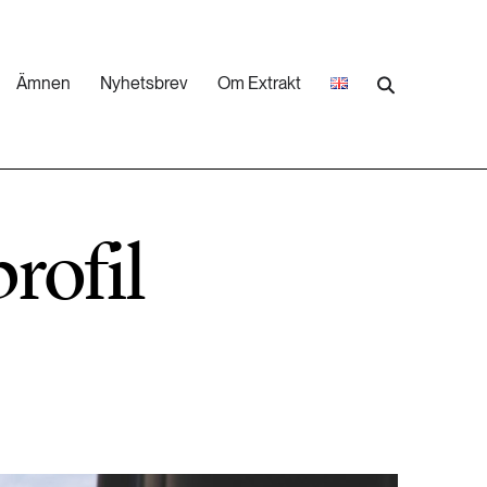
Ämnen
Nyhetsbrev
Om Extrakt
473 ARTIKLAR
Industri & Energi
rofil
252 ARTIKLAR
Landsbygd
262 ARTIKLAR
Skog
473 ARTIKLAR
Vatten