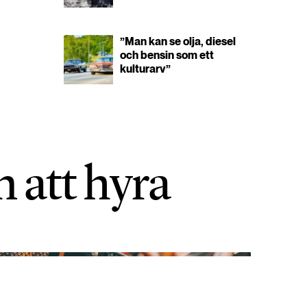
”Man kan se olja, diesel
och bensin som ett
kulturarv”
n att hyra