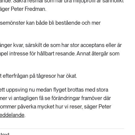
ande. Säkra resmål som har bra miljöprofil är sannolikt
säger Peter Fredman.
resemönster kan både bli bestående och mer
ger kvar, särskilt de som har stor acceptans eller är
exempel intresse för hållbart resande. Annat återgår som
 efterfrågan på tågresor har ökat.
t ett uppsving nu medan flyget brottas med stora
er vi antagligen få se förändringar framöver där
 kommer påverka mycket hur vi reser, säger Peter
eddelande
.
text