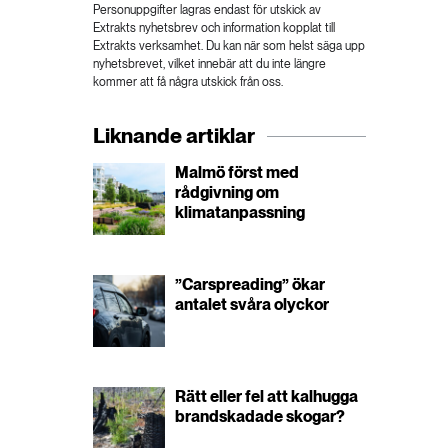
Personuppgifter lagras endast för utskick av
Extrakts nyhetsbrev och information kopplat till
Extrakts verksamhet. Du kan när som helst säga upp
nyhetsbrevet, vilket innebär att du inte längre
kommer att få några utskick från oss.
Liknande artiklar
Malmö först med
rådgivning om
klimatanpassning
”Carspreading” ökar
antalet svåra olyckor
Rätt eller fel att kalhugga
brandskadade skogar?