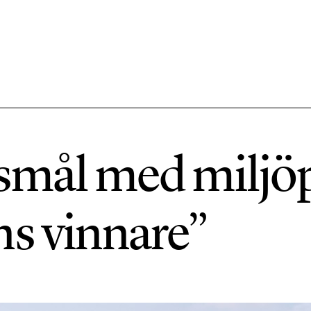
584 ARTIKLAR
Hållbara städer
smål med miljöp
1492 ARTIKLAR
Klimat
ns vinnare”
612 ARTIKLAR
Mat & jordbruk
189 ARTIKLAR
Transport