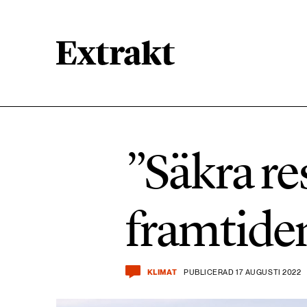
900 ARTIKLAR
Biologisk mångfald
”Säkra re
471 ARTIKLAR
Kemikalier
framtide
939 ARTIKLAR
Livsstil & konsumtion
KLIMAT
PUBLICERAD 17 AUGUSTI 2022
360 ARTIKLAR
Social hållbarhet