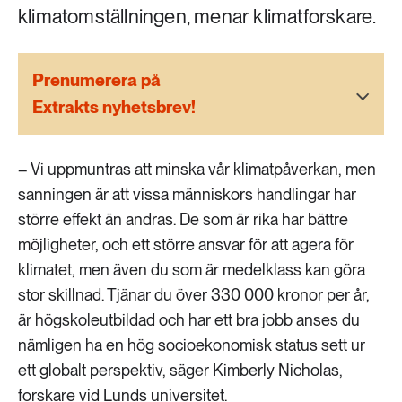
189 ARTIKLAR
klimatomställningen, menar klimatforskare.
Transport
Prenumerera på
473 ARTIKLAR
Vatten
Extrakts nyhetsbrev!
– Vi uppmuntras att minska vår klimatpåverkan, men
sanningen är att vissa människors handlingar har
större effekt än andras. De som är rika har bättre
möjligheter, och ett större ansvar för att agera för
klimatet, men även du som är medelklass kan göra
stor skillnad. Tjänar du över 330 000 kronor per år,
är högskoleutbildad och har ett bra jobb anses du
nämligen ha en hög socioekonomisk status sett ur
ett globalt perspektiv, säger Kimberly Nicholas,
forskare vid Lunds universitet.