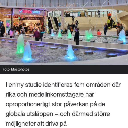
Livsstil & konsumtion
Mat & jordbruk
252 ARTIKLAR
Landsbygd
Skog
939 ARTIKLAR
Social hållbarhet
Livsstil & konsumtion
Transport
612 ARTIKLAR
Mat & jordbruk
Vatten
Foto: Mostphotos
I en ny studie identifieras fem områden där
262 ARTIKLAR
Skog
rika och medelinkomsttagare har
oproportionerligt stor påverkan på de
360 ARTIKLAR
Social hållbarhet
globala utsläppen – och därmed större
möjligheter att driva på