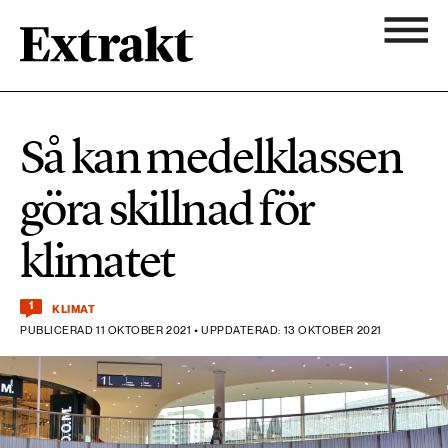
900 ARTIKLAR
Biologisk mångfald
Ämnen
Så kan medelklassen
Biologisk mångfald
Nyhetsbrev
584 ARTIKLAR
göra skillnad för
Hållbara städer
Hållbara städer
Om Extrakt
klimatet
473 ARTIKLAR
Industri & Energi
Industri & Energi
Kemikalier
1
KLIMAT
PUBLICERAD 11 OKTOBER 2021 • UPPDATERAD: 13 OKTOBER 2021
471 ARTIKLAR
Klimat
Kemikalier
Landsbygd
1492 ARTIKLAR
Klimat