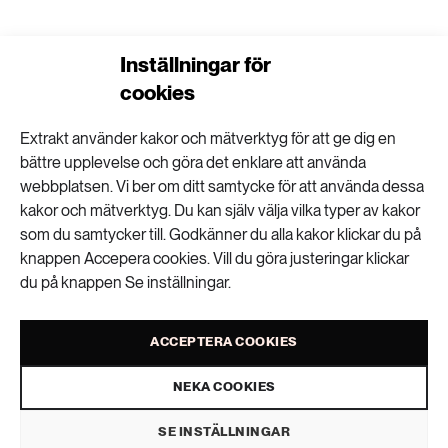
”Carspreading” ökar antalet svåra olyckor
Inställningar för
cookies
Extrakt använder kakor och mätverktyg för att ge dig en
Rätt eller fel att kalhugga brandskadade
bättre upplevelse och göra det enklare att använda
skogar?
webbplatsen. Vi ber om ditt samtycke för att använda dessa
kakor och mätverktyg. Du kan själv välja vilka typer av kakor
som du samtycker till. Godkänner du alla kakor klickar du på
knappen Accepera cookies. Vill du göra justeringar klickar
”Man kan se olja, diesel och bensin som ett
du på knappen Se inställningar.
kulturarv”
ACCEPTERA COOKIES
NEKA COOKIES
SE INSTÄLLNINGAR