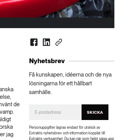
Nyhetsbrev
Få kunskapen, idéerna och de nya
lösningarna för ett hållbart
ianska
samhälle.
else,
använt de
svamp.
SKICKA
ldigt
orska
Personuppgifter lagras endast för utskick av
er jag
Extrakts nyhetsbrev och information kopplat till
Extrakts verksamhet. Du kan när som helst säga upp