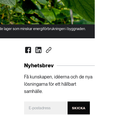
de lager som minskar energiförbrukningen i byggnaden.
Nyhetsbrev
Få kunskapen, idéerna och de nya
lösningarna för ett hållbart
samhälle.
SKICKA