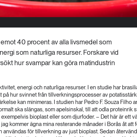
 emot 40 procent av alla livsmedel som
 energi som naturliga resurser. Forskare vid
rsökt hur svampar kan göra matindustrin
ivitet, energi och naturliga resurser. I en studie har brasil
at på hur svinnet från tillverkningsprocesser av potatisstärk
tärkelse kan minimeras. I studien har Pedro F. Souza Filho 
alt ska slängas, som apelsinskal, till att odla proteinrik 
 exempelvis bioplast eller som djurfoder. – Det här är ett vä
ag kommer ägna mina resterande månader i Borås åt att f
 användas för tillverkning av just bioplast. Sedan återvänd