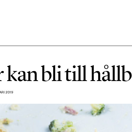
584 ARTIKLAR
Hållbara städer
kan bli till håll
1492 ARTIKLAR
Klimat
RI 2019
612 ARTIKLAR
Mat & jordbruk
189 ARTIKLAR
Transport