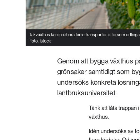
Takväxthus kan innebära färre transporter eftersom odlin
Foto: Istock
Genom att bygga växthus på
grönsaker samtidigt som b
undersöks konkreta lösninga
lantbruksuniversitet.
Tänk att låta trappan 
växthus.
Idén undersöks av for
flera fördelar: Odlin