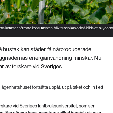
garna kommer närmare konsumenten. Växthusen kan också bilda ett skyddan
 hustak kan städer få närproducerade
yggnadernas energianvändning minskar. Nu
r av forskare vid Sveriges
i lägenhetshuset fortsätta uppåt, ut på taket och in i ett
skare vid Sveriges lantbruksuniversitet, som ser
gen förs närmre konsumenterna vilket innebär att man