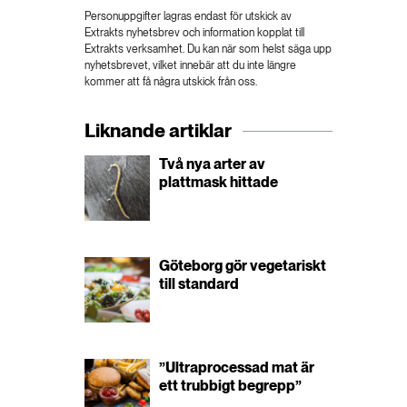
Personuppgifter lagras endast för utskick av
Extrakts nyhetsbrev och information kopplat till
Extrakts verksamhet. Du kan när som helst säga upp
nyhetsbrevet, vilket innebär att du inte längre
kommer att få några utskick från oss.
Liknande artiklar
Två nya arter av
plattmask hittade
Göteborg gör vegetariskt
till standard
”Ultraprocessad mat är
ett trubbigt begrepp”