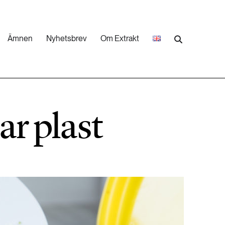
Ämnen
Nyhetsbrev
Om Extrakt
473 ARTIKLAR
Industri & Energi
bar plast
252 ARTIKLAR
Landsbygd
262 ARTIKLAR
Skog
473 ARTIKLAR
Vatten