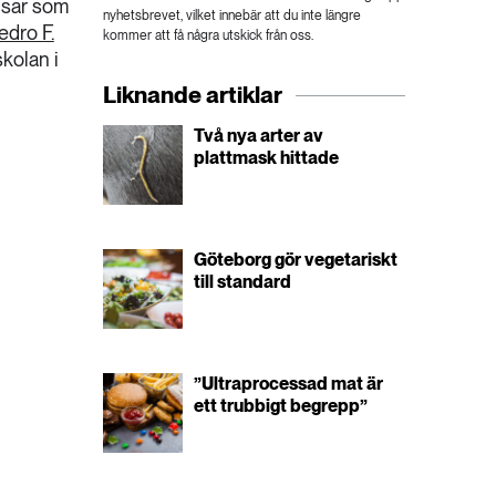
tusar som
nyhetsbrevet, vilket innebär att du inte längre
edro F.
kommer att få några utskick från oss.
kolan i
Liknande artiklar
Två nya arter av
plattmask hittade
Göteborg gör vegetariskt
till standard
”Ultraprocessad mat är
ett trubbigt begrepp”