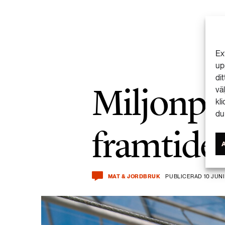
Ex
up
di
Miljonpr
vä
kl
du
framtide
MAT & JORDBRUK
PUBLICERAD 10 JUNI 