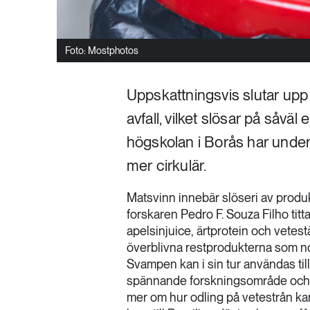
Foto: Mostphotos
Uppskattningsvis slutar upp
avfall, vilket slösar på såväl
högskolan i Borås har unde
mer cirkulär.
Matsvinn innebär slöseri av produkt
forskaren Pedro F. Souza Filho titt
apelsinjuice, ärtprotein och vetes
överblivna restprodukterna som norm
Svampen kan i sin tur användas till
spännande forskningsområde och j
mer om hur odling på vetestrån kan