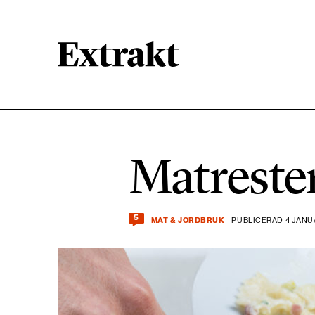
900 ARTIKLAR
Biologisk mångfald
Matrester 
471 ARTIKLAR
Kemikalier
5
MAT & JORDBRUK
PUBLICERAD 4 JANUA
939 ARTIKLAR
Livsstil & konsumtion
360 ARTIKLAR
Social hållbarhet