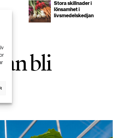
Stora skillnader i
lönsamhet i
livsmedelskedjan
lv
an bli
or
ar
R