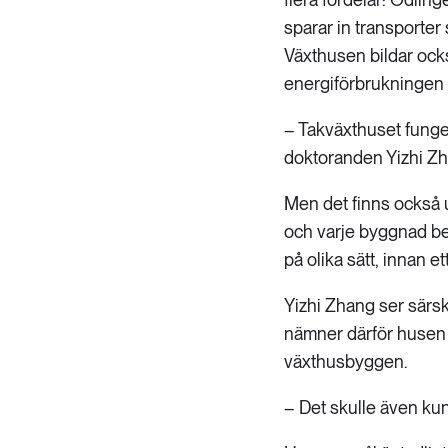
sparar in transporte
Växthusen bildar ock
energiförbrukningen
– Takväxthuset funger
doktoranden Yizhi Zh
Men det finns också u
och varje byggnad be
på olika sätt, innan e
Yizhi Zhang ser särski
nämner därför husen 
växthusbyggen.
– Det skulle även kun