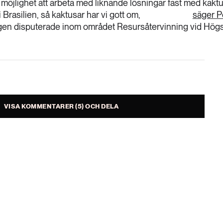
få möjlighet att arbeta med liknande lösningar fast med kak
i Brasilien, så kaktusar har vi gott om,
säger P
en disputerade inom området Resursåtervinning vid Högs
VISA KOMMENTARER (5) OCH DELA