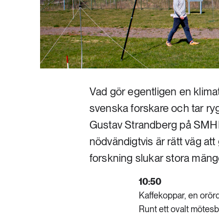
Vad gör egentligen en klimatf
svenska forskare och tar ry
Gustav Strandberg på SMHI. 
nödvändigtvis är rätt väg at
forskning slukar stora mängd
10:50
Kaffekoppar, en orör
Runt ett ovalt mötesbo