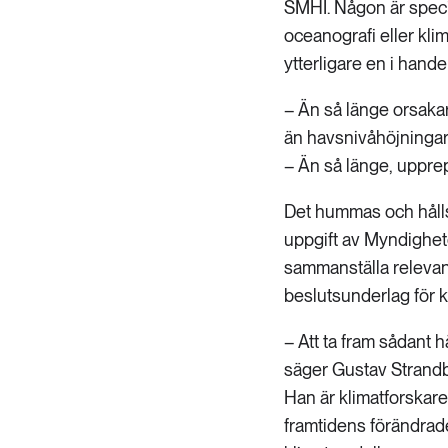
SMHI. Någon är specia
oceanografi eller kli
ytterligare en i handen
– Än så länge orsaka
än havsnivåhöjningar,
– Än så länge, uppre
Det hummas och hålls 
uppgift av Myndighet
sammanställa relevan
beslutsunderlag för 
– Att ta fram sådant 
säger Gustav Strandbe
Han är klimatforskare
framtidens förändrad