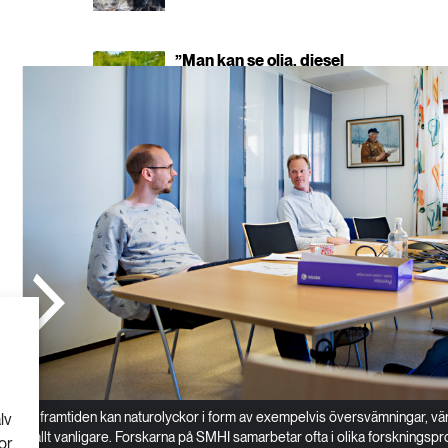
”Man kan se olja, diesel
och bensin som ett
kulturarv”
I framtiden kan naturolyckor i form av exempelvis översvämningar, vä
lv
allt vanligare. Forskarna på SMHI samarbetar ofta i olika forsknings
or