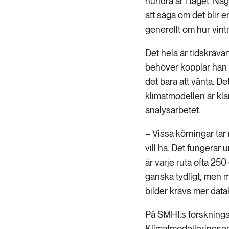
hundra år i taget. Någ
att säga om det blir e
generellt om hur vintr
Det hela är tidskräva
behöver kopplar han 
det bara att vänta. De
klimatmodellen är klar
analysarbetet.
– Vissa körningar tar
vill ha. Det fungerar 
är varje ruta ofta 25
ganska tydligt, men m
bilder krävs mer datak
På SMHI:s forsknings
Klimatmodelleringsen