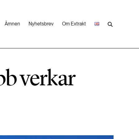
Ämnen
Nyhetsbrev
Om Extrakt
473 ARTIKLAR
Industri & Energi
bb verkar
252 ARTIKLAR
Landsbygd
262 ARTIKLAR
Skog
473 ARTIKLAR
Vatten