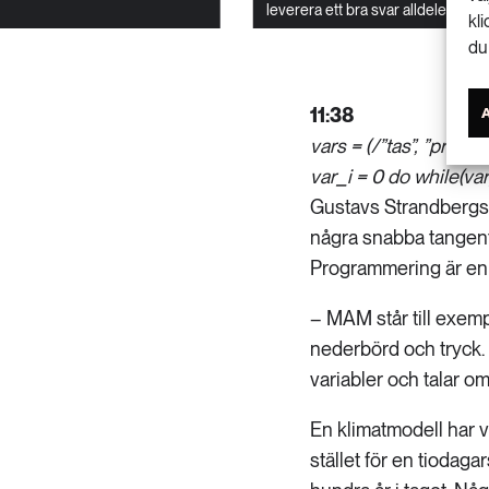
leverera ett bra svar alldeles oa
kl
du
11:38
vars = (/”tas”, ”pr”, 
var_i = 0 do while(var_i
Gustavs Strandbergs d
några snabba tangent
Programmering är en 
– MAM står till exempe
nederbörd och tryck. 
variabler och talar o
En klimatmodell har 
stället för en tiodag