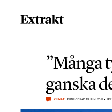
900 ARTIKLAR
Biologisk mångfald
”Många ty
471 ARTIKLAR
Kemikalier
ganska d
939 ARTIKLAR
Livsstil & konsumtion
KLIMAT
PUBLICERAD 13 JUNI 2019 • UPP
360 ARTIKLAR
Social hållbarhet