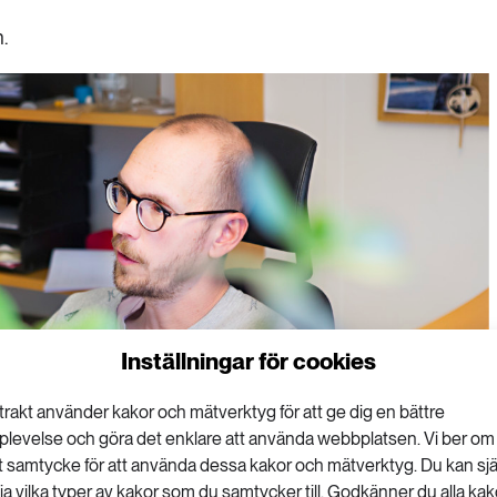
.
Inställningar för cookies
trakt använder kakor och mätverktyg för att ge dig en bättre
plevelse och göra det enklare att använda webbplatsen. Vi ber om
r eller påståenden till SMHI. ”Min strategi är att svara korrekt. Både
tt samtycke för att använda dessa kakor och mätverktyg. Du kan sjä
 god ton. Det är den enda framkomliga vägen. Det är min skyldighet att
lja vilka typer av kakor som du samtycker till. Godkänner du alla kak