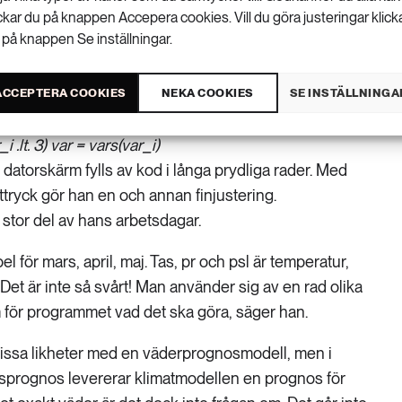
vsett vad den som mejlar har för utgångspunkt” säger Gustav Strandberg.
ickar du på knappen Accepera cookies. Vill du göra justeringar klick
 på knappen Se inställningar.
ACCEPTERA COOKIES
NEKA COOKIES
SE INSTÄLLNINGA
”psl”/l) seasons = (/”ANN”, ”DJF”, ”MAM”, ”JJA”, ”SON”/)
 .lt. 3) var = vars(var_i)
atorskärm fylls av kod i långa prydliga rader. Med
tryck gör han en och annan finjustering.
stor del av hans arbetsdagar.
l för mars, april, maj. Tas, pr och psl är temperatur,
Det är inte så svårt! Man använder sig av en rad olika
m för programmet vad det ska göra, säger han.
vissa likheter med en väderprognosmodell, men i
arsprognos levererar klimatmodellen en prognos för