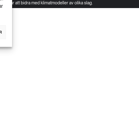
är att bidra med klimatmodeller av olika slag.
ar
R