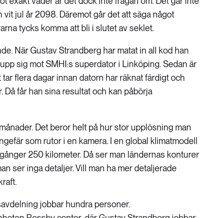
ot exakt väder är det dock inte frågan om. Det går inte
n vit jul år 2098. Däremot går det att säga något
arna tycks komma att bli i slutet av seklet.
nde. När Gustav Strandberg har matat in all kod han
upp sig mot SMHI:s superdator i Linköping. Sedan är
t tar flera dagar innan datorn har räknat färdigt och
. Då får han sina resultat och kan påbörja
 månader. Det beror helt på hur stor upplösning man
ungefär som rutor i en kamera. I en global klimatmodell
0 gånger 250 kilometer. Då ser man ländernas konturer
an ser inga detaljer. Vill man ha mer detaljerade
raft.
avdelning jobbar hundra personer.
heten Rossby center, där Gustav Strandberg jobbar,