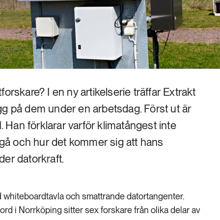
orskare? I en ny artikelserie träffar Extrakt
gg på dem under en arbetsdag. Först ut är
Han förklarar varför klimatångest inte
t gå och hur det kommer sig att hans
er datorkraft.
d whiteboardtavla och smattrande datortangenter.
rd i Norrköping sitter sex forskare från olika delar av