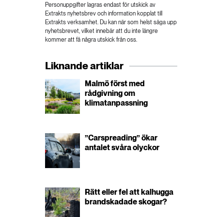
Personuppgifter lagras endast för utskick av
Extrakts nyhetsbrev och information kopplat till
Extrakts verksamhet. Du kan när som helst säga upp
nyhetsbrevet, vilket innebär att du inte längre
kommer att få några utskick från oss.
Liknande artiklar
Malmö först med
rådgivning om
klimatanpassning
”Carspreading” ökar
antalet svåra olyckor
Rätt eller fel att kalhugga
brandskadade skogar?