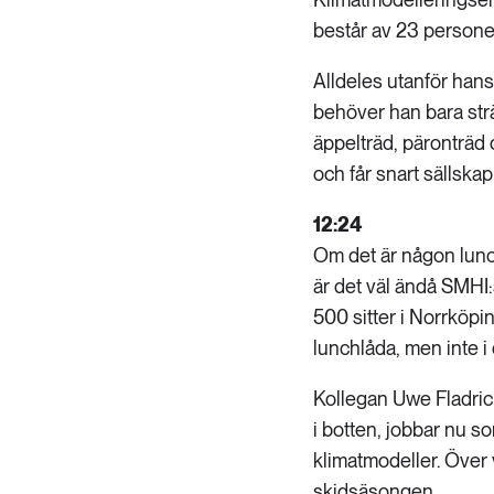
består av 23 persone
Alldeles utanför han
behöver han bara strä
äppelträd, päronträd
och får snart sällskap 
12:24
Om det är någon lunc
är det väl ändå SMHI
500 sitter i Norrköpi
lunchlåda, men inte i 
Kollegan Uwe Fladric
i botten, jobbar nu s
klimatmodeller. Över 
skidsäsongen.