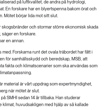
liserad på luftkvalitet, de andra på hydrologi,
mat. En forskare har en blyertspenna bakom örat och
. Mötet börjar lida mot sitt slut.
r skogsbränder och stormar större ekonomisk skada
 säger en forskare.
par en annan.
med. Forskarna runt det ovala träbordet har fått i
en för samhällsskydd och beredskap, MSB, att
ta fakta och klimatscenarier som ska användas som
klimatanpassning.
här material är vårt uppdrag som expertmyndighet,
rg när mötet är slut.
 på SMHI sedan 14 år tillbaka. Han studerar
e klimat, huvudsakligen med hjälp av så kallade