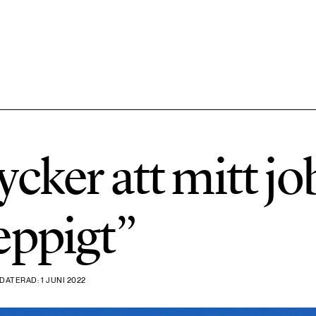
584 ARTIKLAR
Hållbara städer
cker att mitt jo
1492 ARTIKLAR
Klimat
eppigt”
612 ARTIKLAR
Mat & jordbruk
DATERAD: 1 JUNI 2022
189 ARTIKLAR
Transport