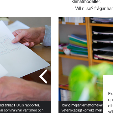
klimatmodeller.
– Vill ni se? frågar han
Ex
up
nd annat IPCC:s rapporter. I
Ibland mejlar klimatförnekare frågo
di
ar som han har varit med och
vetenskapligt korrekt, men också i
vä