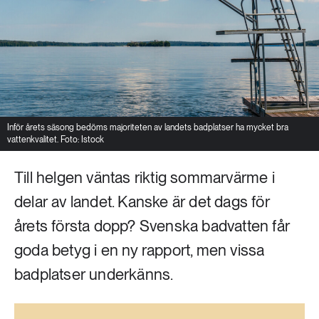
Livsstil & konsumtion
Mat & jordbruk
252 ARTIKLAR
Landsbygd
Skog
939 ARTIKLAR
Social hållbarhet
Livsstil & konsumtion
Inför årets säsong bedöms majoriteten av landets badplatser ha mycket bra
Transport
vattenkvalitet. Foto: Istock
612 ARTIKLAR
Mat & jordbruk
Vatten
Till helgen väntas riktig sommarvärme i
delar av landet. Kanske är det dags för
262 ARTIKLAR
Skog
årets första dopp? Svenska badvatten får
goda betyg i en ny rapport, men vissa
360 ARTIKLAR
badplatser underkänns.
Social hållbarhet