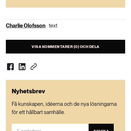
I Sverige finns drygt 2 600 badplatser
registrerade av kommunerna. Av dem är 487
Charlie Olofsson
text
EU-bad. Många av de övriga baden kontrolleras
också regelbundet av kommunerna på frivillig
basis.
VISA KOMMENTARER (0) OCH DELA
Nyhetsbrev
Få kunskapen, idéerna och de nya lösningarna
för ett hållbart samhälle.