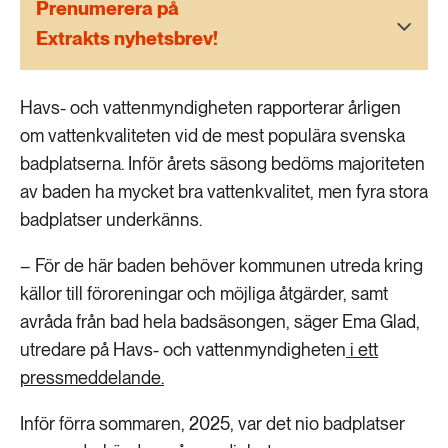
Prenumerera på
189 ARTIKLAR
Transport
Extrakts nyhetsbrev!
473 ARTIKLAR
Havs- och vattenmyndigheten rapporterar årligen
Vatten
om vattenkvaliteten vid de mest populära svenska
badplatserna. Inför årets säsong bedöms majoriteten
av baden ha mycket bra vattenkvalitet, men fyra stora
badplatser underkänns.
– För de här baden behöver kommunen utreda kring
källor till föroreningar och möjliga åtgärder, samt
avråda från bad hela badsäsongen, säger Ema Glad,
utredare på Havs- och vattenmyndigheten
i ett
pressmeddelande.
Inför förra sommaren, 2025, var det nio badplatser