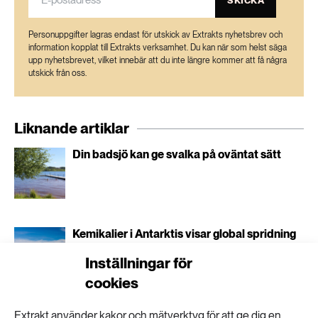
SKICKA
Personuppgifter lagras endast för utskick av Extrakts nyhetsbrev och
information kopplat till Extrakts verksamhet. Du kan när som helst säga
upp nyhetsbrevet, vilket innebär att du inte längre kommer att få några
utskick från oss.
Liknande artiklar
Din badsjö kan ge svalka på oväntat sätt
Kemikalier i Antarktis visar global spridning
av PFAS
Inställningar för
cookies
Åtta förslag som kan rädda Europas
Extrakt använder kakor och mätverktyg för att ge dig en