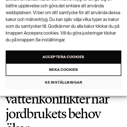
sjögräsängar
bättre upplevelse och göra det enklare att använda
webbplatsen. Vi ber om ditt samtycke för att använda dessa
kakor och mätverktyg. Du kan själv välja vilka typer av kakor
som du samtycker till. Godkänner du alla kakor klickar du på
Stor risk för torr sommar
knappen Accepera cookies. Vill du göra justeringar klickar
du på knappen Se inställningar.
ACCEPTERA COOKIES
NEKA COOKIES
Risk för
SE INSTÄLLNINGAR
vattenkonflikter när
jordbrukets behov