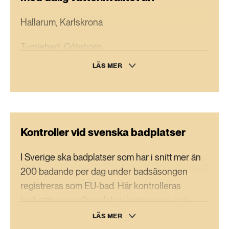
Hallarum, Karlskrona
Tumlehed, Göteborg
LÄS MER
Vikingstrand, Helsingborg
Ängbybadet Östra Mälaren, Stockholm
Källa:
Sveriges badvattenkvalitet – inför
Kontroller vid svenska badplatser
badsäsongen 2026
I Sverige ska badplatser som har i snitt mer än
200 badande per dag under badsäsongen
registreras som EU-bad. Här kontrolleras
badvattnet regelbundet av kommunen, och
skyltar som informerar om vattenkvaliteten ska
LÄS MER
finnas uppsatta.