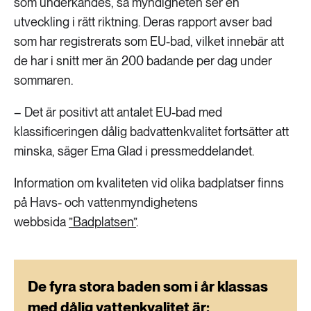
som underkändes, så myndigheten ser en
utveckling i rätt riktning. Deras rapport avser bad
som har registrerats som EU-bad, vilket innebär att
de har i snitt mer än 200 badande per dag under
sommaren.
– Det är positivt att antalet EU-bad med
klassificeringen dålig badvattenkvalitet fortsätter att
minska, säger Ema Glad i pressmeddelandet.
Information om kvaliteten vid olika badplatser finns
på Havs- och vattenmyndighetens
webbsida
”Badplatsen”
.
De fyra stora baden som i år klassas
med dålig vattenkvalitet är: