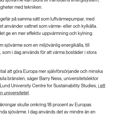
igheter med tekniken.
ngefär på samma sätt som luftvärmepumpar, med
et använder vattnet som värme- eller och kylkälla.
det ge en mer effektiv uppvärmning och kylning.
am sjövärme som en miljövänlig energikälla, till
s, som i dag används för att värma bostäder i stora
tial att göra Europa mer självförsörjande och minska
ila bränslen, säger Barry Ness, universitetslektor
Lund University Centre for Sustainability Studies,
i ett
 universitetet
.
räkningar skulle omkring 18 procent av Europas
da sjövärme. I dag används det av mindre än en