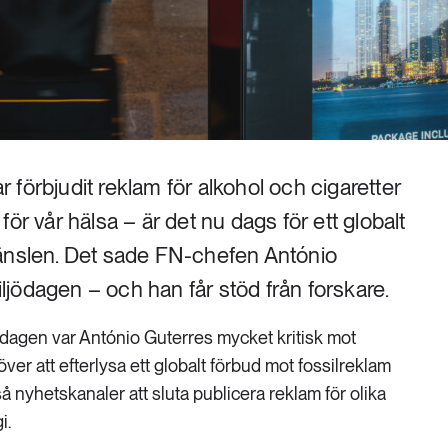
förbjudit reklam för alkohol och cigaretter
ör vår hälsa – är det nu dags för ett globalt
ränslen. Det sade FN-chefen António
miljödagen – och han får stöd från forskare.
dagen var António Guterres mycket kritisk mot
över att efterlysa ett globalt förbud mot fossilreklam
nyhetskanaler att sluta publicera reklam för olika
i.