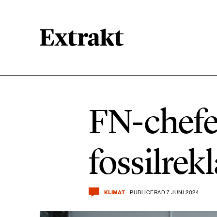
900 ARTIKLAR
Biologisk mångfald
FN-chefe
471 ARTIKLAR
Kemikalier
fossilrek
939 ARTIKLAR
Livsstil & konsumtion
KLIMAT
PUBLICERAD 7 JUNI 2024
360 ARTIKLAR
Social hållbarhet