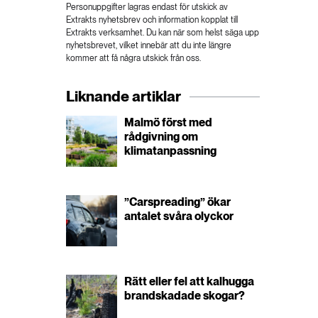
Personuppgifter lagras endast för utskick av
Extrakts nyhetsbrev och information kopplat till
Extrakts verksamhet. Du kan när som helst säga upp
nyhetsbrevet, vilket innebär att du inte längre
kommer att få några utskick från oss.
Liknande artiklar
Malmö först med
rådgivning om
klimatanpassning
”Carspreading” ökar
antalet svåra olyckor
Rätt eller fel att kalhugga
brandskadade skogar?