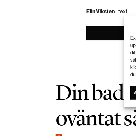
Elin Viksten
text
Ex
up
di
vä
kl
du
Din badsj
oväntat s
1