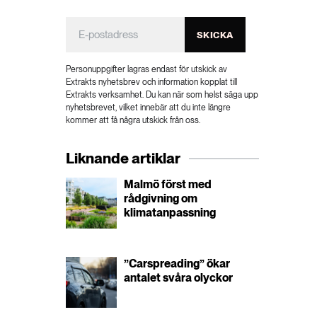
SKICKA
Personuppgifter lagras endast för utskick av
Extrakts nyhetsbrev och information kopplat till
Extrakts verksamhet. Du kan när som helst säga upp
nyhetsbrevet, vilket innebär att du inte längre
kommer att få några utskick från oss.
Liknande artiklar
Malmö först med
rådgivning om
klimatanpassning
”Carspreading” ökar
antalet svåra olyckor