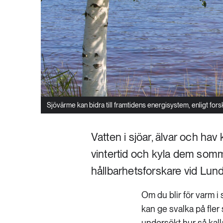
Sjövärme kan bidra till framtidens energisystem, enligt forsk
Vatten i sjöar, älvar och ha
vintertid och kyla dem somm
hållbarhetsforskare vid Lund
Om du blir för varm i
kan ge svalka på fler 
undersökt hur så kall