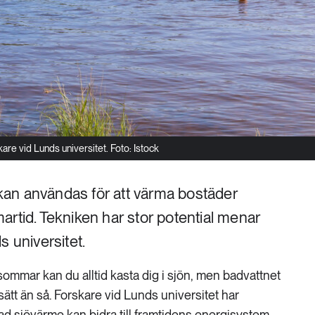
are vid Lunds universitet. Foto: Istock
v kan användas för att värma bostäder
artid. Tekniken har stor potential menar
s universitet.
 sommar kan du alltid kasta dig i sjön, men badvattnet
sätt än så. Forskare vid Lunds universitet har
ad sjövärme kan bidra till framtidens energisystem,