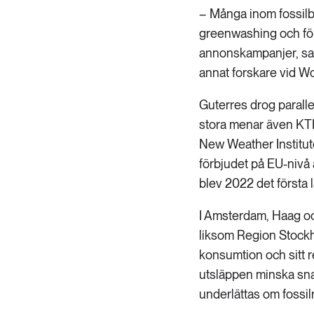
– Många inom fossilb
greenwashing och för
annonskampanjer, sade
annat forskare vid W
Guterres drog parallel
stora menar även KTH
New Weather Institut
förbjudet på EU-nivå 
blev 2022 det första l
I Amsterdam, Haag och
liksom Region Stock
konsumtion och sitt r
utsläppen minska snab
underlättas om fossil