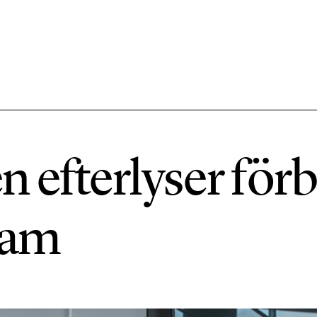
584 ARTIKLAR
Hållbara städer
n efterlyser för
1492 ARTIKLAR
Klimat
lam
612 ARTIKLAR
Mat & jordbruk
189 ARTIKLAR
Transport