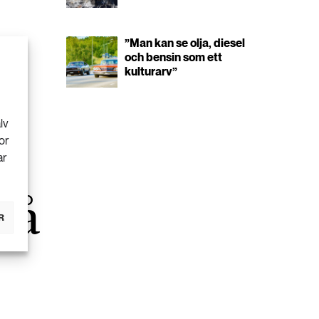
”Man kan se olja, diesel
och bensin som ett
kulturarv”
lv
or
ar
på
R