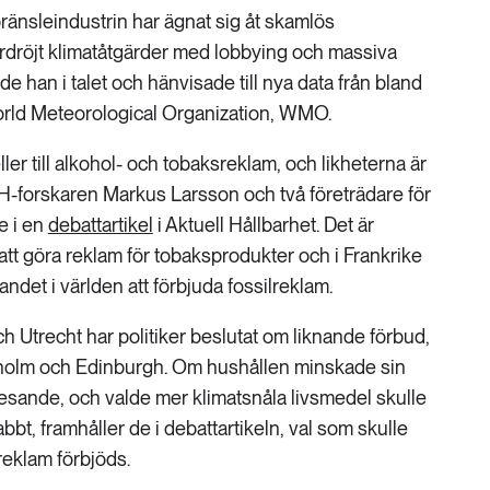
ränsleindustrin har ägnat sig åt skamlös
dröjt klimatåtgärder med lobbying och massiva
 han i talet och hänvisade till nya data från bland
orld Meteorological Organization, WMO.
ler till alkohol- och tobaksreklam, och likheterna är
-forskaren Markus Larsson och två företrädare för
e i en
debattartikel
i Aktuell Hållbarhet. Det är
att göra reklam för tobaksprodukter och i Frankrike
andet i världen att förbjuda fossilreklam.
 Utrecht har politiker beslutat om liknande förbud,
holm och Edinburgh. Om hushållen minskade sin
esande, och valde mer klimatsnåla livsmedel skulle
bt, framhåller de i debattartikeln, val som skulle
reklam förbjöds.