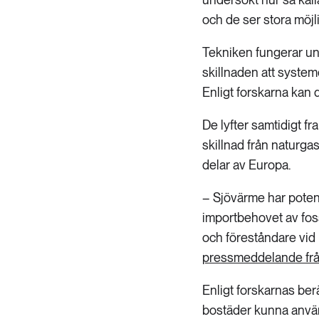
och de ser stora möjl
Tekniken fungerar u
skillnaden att system
Enligt forskarna kan 
De lyfter samtidigt fr
skillnad från naturga
delar av Europa.
– Sjövärme har poten
importbehovet av foss
och föreståndare vid 
pressmeddelande från
Enligt forskarnas be
bostäder kunna använ