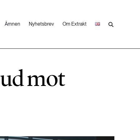
Ämnen
Nyhetsbrev
Om Extrakt
473 ARTIKLAR
Industri & Energi
bud mot
252 ARTIKLAR
Landsbygd
262 ARTIKLAR
Skog
473 ARTIKLAR
Vatten