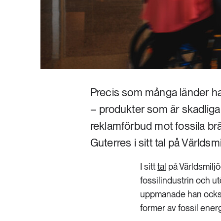
Precis som många länder har 
– produkter som är skadliga f
reklamförbud mot fossila b
Guterres i sitt tal på Världs
I sitt
tal
på Världsmiljö
fossilindustrin och ut
uppmanade han också 
former av fossil energ