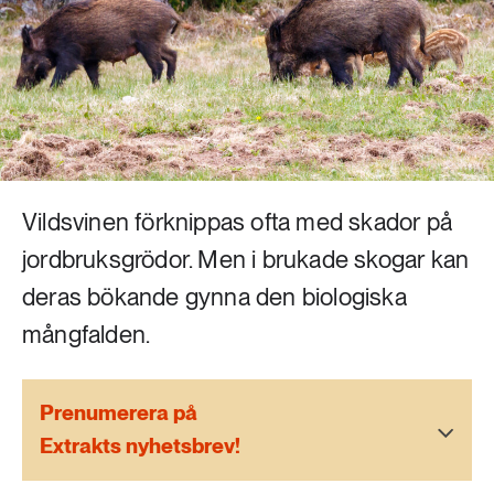
Livsstil & konsumtion
Mat & jordbruk
252 ARTIKLAR
Landsbygd
Skog
939 ARTIKLAR
Social hållbarhet
Livsstil & konsumtion
Transport
Vildsvinen förknippas ofta med skador på
612 ARTIKLAR
Mat & jordbruk
jordbruksgrödor. Men i brukade skogar kan
Vatten
deras bökande gynna den biologiska
262 ARTIKLAR
mångfalden.
Skog
Prenumerera på
360 ARTIKLAR
Social hållbarhet
Extrakts nyhetsbrev!