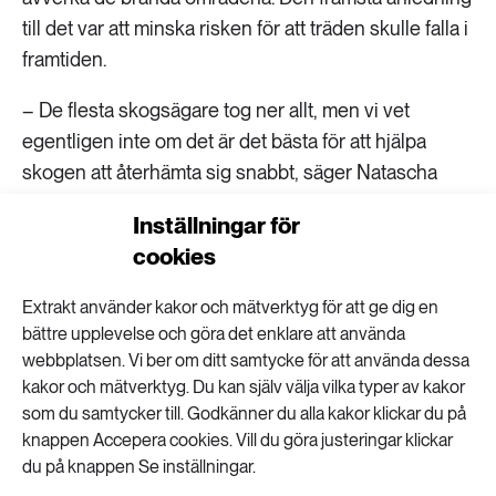
till det var att minska risken för att träden skulle falla i
framtiden.
– De flesta skogsägare tog ner allt, men vi vet
egentligen inte om det är det bästa för att hjälpa
skogen att återhämta sig snabbt, säger Natascha
Kljun, professor vid Lunds universitet, som leder det
Inställningar för
nya forskningsprojektet.
cookies
Mäter återhämtningen efter bränder
Extrakt använder kakor och mätverktyg för att ge dig en
bättre upplevelse och göra det enklare att använda
Den allra värsta branden 2018 rasade i Ljusdal i
webbplatsen. Vi ber om ditt samtycke för att använda dessa
Hälsingland. Den bredde ut sig flera mil över
kakor och mätverktyg. Du kan själv välja vilka typer av kakor
landskapet. Släckningsarbetet var svårt på grund av
som du samtycker till. Godkänner du alla kakor klickar du på
knappen Accepera cookies. Vill du göra justeringar klickar
det torra och blåsiga vädret. När branden till slut var
du på knappen Se inställningar.
släckt omvandlades en del av den skadade skogen