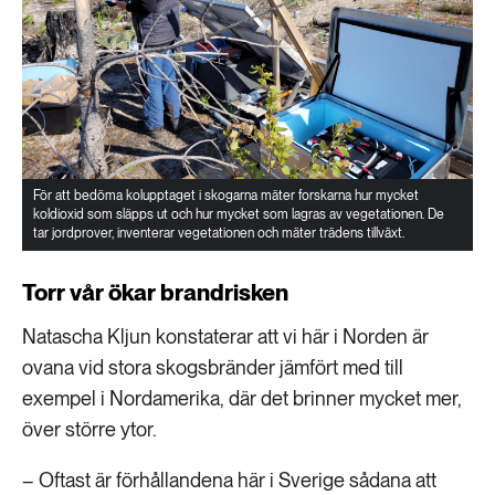
För att bedöma kolupptaget i skogarna mäter forskarna hur mycket
koldioxid som släpps ut och hur mycket som lagras av vegetationen. De
tar jordprover, inventerar vegetationen och mäter trädens tillväxt.
Torr vår ökar brandrisken
Natascha Kljun konstaterar att vi här i Norden är
ovana vid stora skogsbränder jämfört med till
exempel i Nordamerika, där det brinner mycket mer,
över större ytor.
– Oftast är förhållandena här i Sverige sådana att