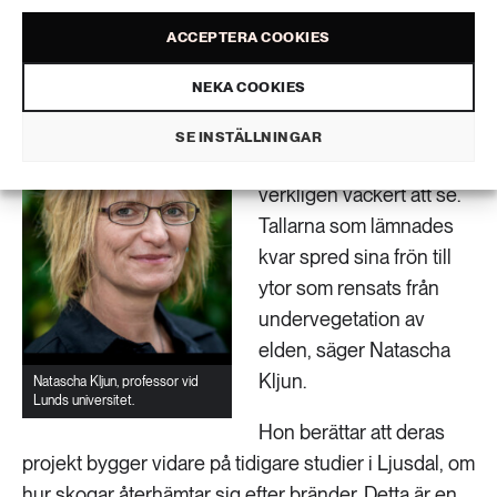
till naturreservat. Tack vare det kan man jämföra
utvecklingen mellan områden som kalhöggs och
ACCEPTERA COOKIES
områden som lämnades orörda.
NEKA COOKIES
– I naturreservaten
skedde en snabb
SE INSTÄLLNINGAR
naturlig återväxt. Det var
verkligen vackert att se.
Tallarna som lämnades
kvar spred sina frön till
ytor som rensats från
undervegetation av
elden, säger Natascha
Kljun.
Natascha Kljun, professor vid
Lunds universitet.
Hon berättar att deras
projekt bygger vidare på tidigare studier i Ljusdal, om
hur skogar återhämtar sig efter bränder. Detta är en