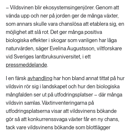
189 ARTIKLAR
– Vildsvinen blir ekosystemsingenjörer. Genom att
Transport
vända upp och ner på jorden ger de många växter,
som annars skulle vara chanslösa att etablera sig, en
473 ARTIKLAR
Vatten
möjlighet att slå rot. Det ger många positiva
biologiska effekter i skogar som vanligen har låga
naturvärden, säger Evelina Augustsson, viltforskare
vid Sveriges lantbruksuniversitet, i ett
pressmeddelande
.
I en färsk
avhandling
har hon bland annat tittat på hur
vildsvin rör sig i landskapet och hur den biologiska
mångfalden ser ut på utfodringsplatser – där många
vildsvin samlas. Växtinventeringarna på
utfodringsplatserna visar att vildsvinens bökande
gör så att konkurrenssvaga växter får en ny chans,
tack vare vildsvinens bökande som blottlägger