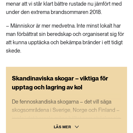
menar att vi står klart bättre rustade nu jämfört med
under den extrema brandsommaren 2018.
– Människor är mer medvetna. Inte minst lokalt har
man förbättrat sin beredskap och organiserat sig för
att kunna upptäcka och bekämpa bränder i ett tidigt
skede.
Skandinaviska skogar – viktiga för
upptag och lagring av kol
De fennoskandiska skogarna – det vill säga
skogsområdena i Sverige, Norge och Finland –
ingår i det boreala gröna bältet som sträcker sig
från Skandinavien över Sibirien och vidare in i
LÄS MER