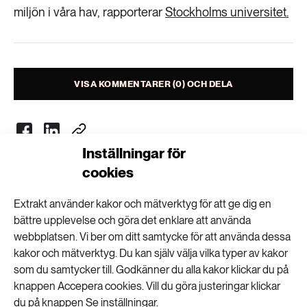
Livsstil & konsumtion
miljön i våra hav, rapporterar
Stockholms universitet.
Mat & jordbruk
252 ARTIKLAR
Landsbygd
Skog
VISA KOMMENTARER (0) OCH DELA
939 ARTIKLAR
Social hållbarhet
Livsstil & konsumtion
Transport
612 ARTIKLAR
Inställningar för
Mat & jordbruk
Vatten
cookies
Nyhetsbrev
262 ARTIKLAR
Extrakt använder kakor och mätverktyg för att ge dig en
Skog
Få kunskapen, idéerna och de nya lösningarna
bättre upplevelse och göra det enklare att använda
webbplatsen. Vi ber om ditt samtycke för att använda dessa
för ett hållbart samhälle.
kakor och mätverktyg. Du kan själv välja vilka typer av kakor
360 ARTIKLAR
Social hållbarhet
som du samtycker till. Godkänner du alla kakor klickar du på
SKICKA
knappen Accepera cookies. Vill du göra justeringar klickar
du på knappen Se inställningar.