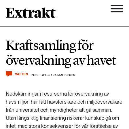
900 ARTIKLAR
Biologisk mångfald
Ämnen
Kraftsamling för
Biologisk mångfald
Nyhetsbrev
584 ARTIKLAR
övervakning av havet
Hållbara städer
Hållbara städer
Om Extrakt
473 ARTIKLAR
Industri & Energi
VATTEN
PUBLICERAD 24 MARS 2025
Industri & Energi
Kemikalier
Nedskärningar i resurserna för övervakning av
471 ARTIKLAR
Klimat
havsmiljön har fått havsforskare och miljöövervakare
Kemikalier
från universitet och myndigheter att gå samman.
Landsbygd
Utan långsiktig finansiering riskerar kunskap gå om
1492 ARTIKLAR
Klimat
intet, med stora konsekvenser för vår förståelse av