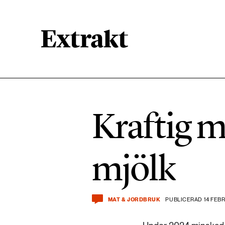
900 ARTIKLAR
Biologisk mångfald
Kraftig m
471 ARTIKLAR
Kemikalier
mjölk
939 ARTIKLAR
Livsstil & konsumtion
MAT & JORDBRUK
PUBLICERAD 14 FEBR
360 ARTIKLAR
Social hållbarhet