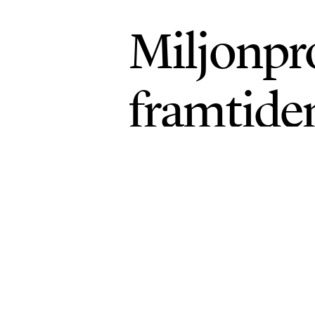
Miljonpr
framtide
MAT & JORDBRUK
PUBLICERAD 10 JUNI 