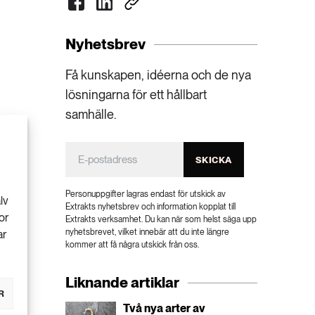
Nyhetsbrev
Få kunskapen, idéerna och de nya
lösningarna för ett hållbart
samhälle.
SKICKA
Personuppgifter lagras endast för utskick av
lv
Extrakts nyhetsbrev och information kopplat till
or
Extrakts verksamhet. Du kan när som helst säga upp
nyhetsbrevet, vilket innebär att du inte längre
ar
kommer att få några utskick från oss.
Liknande artiklar
R
Två nya arter av