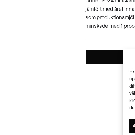
Under 2024 minskade
jämfört med året inna
som produktionsmjölk
minskade med 1 proce
Ex
up
di
vä
kl
du