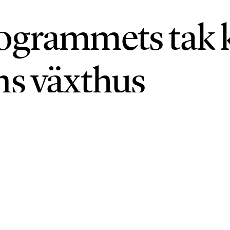
ogrammets tak k
ns växthus
2026 • UPPDATERAD: 15 JUNI 2026