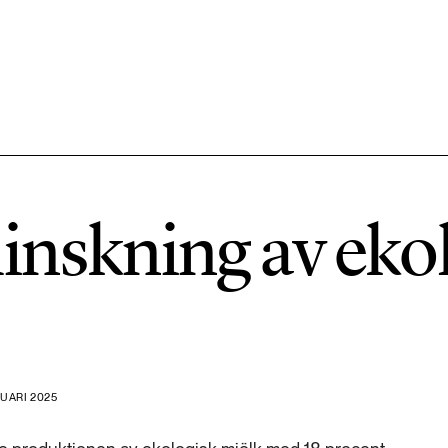
584 ARTIKLAR
Hållbara städer
inskning av eko
1492 ARTIKLAR
Klimat
612 ARTIKLAR
Mat & jordbruk
UARI 2025
189 ARTIKLAR
Transport