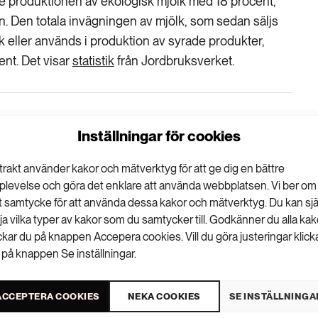
 produktionen av ekologisk mjölk med 18 procent,
n. Den totala invägningen av mjölk, som sedan säljs
 eller används i produktion av syrade produkter,
nt. Det visar
statistik
från Jordbruksverket.
Inställningar för cookies
VISA KOMMENTARER (0) OCH DELA
trakt använder kakor och mätverktyg för att ge dig en bättre
plevelse och göra det enklare att använda webbplatsen. Vi ber om
tt samtycke för att använda dessa kakor och mätverktyg. Du kan sjä
lja vilka typer av kakor som du samtycker till. Godkänner du alla kak
ickar du på knappen Accepera cookies. Vill du göra justeringar klick
 på knappen Se inställningar.
ACCEPTERA COOKIES
NEKA COOKIES
SE INSTÄLLNINGA