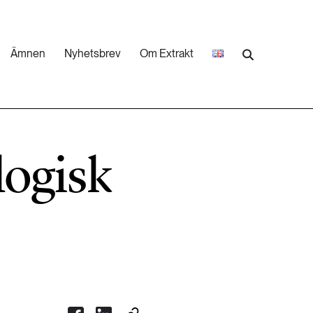
Ämnen
Nyhetsbrev
Om Extrakt
473 ARTIKLAR
Industri & Energi
logisk
252 ARTIKLAR
Landsbygd
262 ARTIKLAR
Skog
473 ARTIKLAR
Vatten