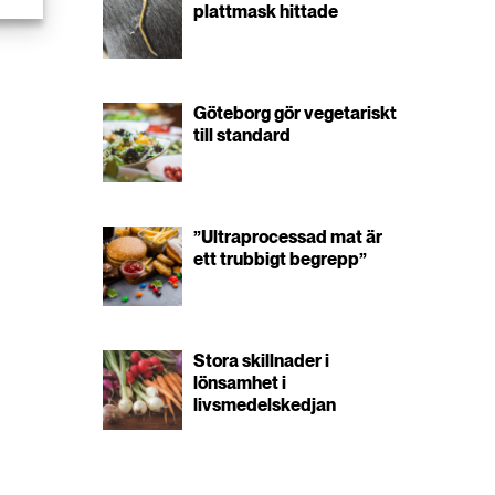
plattmask hittade
Göteborg gör vegetariskt
till standard
”Ultraprocessad mat är
ett trubbigt begrepp”
Stora skillnader i
lönsamhet i
livsmedelskedjan