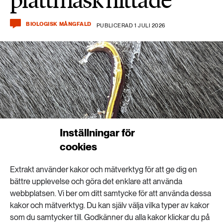
BIOLOGISK MÅNGFALD
PUBLICERAD 1 JULI 2026
Inställningar för
cookies
Extrakt använder kakor och mätverktyg för att ge dig en
bättre upplevelse och göra det enklare att använda
webbplatsen. Vi ber om ditt samtycke för att använda dessa
kakor och mätverktyg. Du kan själv välja vilka typer av kakor
Plattmasken Caenoplana variegata producerar ett klibbigt slem som gör det
som du samtycker till. Godkänner du alla kakor klickar du på
möjligt för den att fästa på päls. Foto: Rosie Steinberg