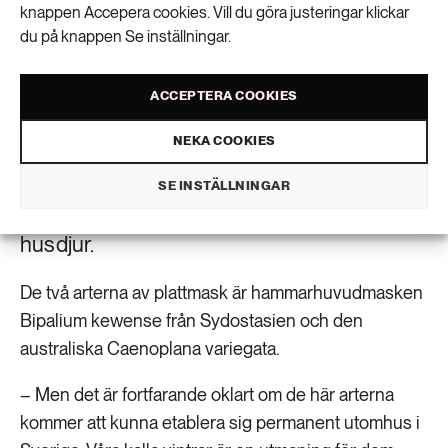
knappen Accepera cookies. Vill du göra justeringar klickar
du på knappen Se inställningar.
Två nya arter av invasiv plattmask har
upptäckts i Sverige, meddelar
ACCEPTERA COOKIES
Naturhistoriska riksmuseet. Maskarna har
hittats av plantskolor, på importerade växter
NEKA COOKIES
– men forskare varnar för att man i
SE INSTÄLLNINGAR
Frankrike har hittat maskar i pälsen på
husdjur.
De två arterna av plattmask är hammarhuvudmasken
Bipalium kewense från Sydostasien och den
australiska Caenoplana variegata.
– Men det är fortfarande oklart om de här arterna
kommer att kunna etablera sig permanent utomhus i