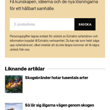
Få kunskapen, idéerna och de nya lösningarna
189 ARTIKLAR
Transport
för ett hållbart samhälle.
473 ARTIKLAR
SKICKA
Vatten
Personuppgifter lagras endast för utskick av Extrakts nyhetsbrev och
information kopplat till Extrakts verksamhet. Du kan när som helst säga
upp nyhetsbrevet, vilket innebär att du inte längre kommer att få några
utskick från oss.
Liknande artiklar
Skogsbränder hotar tusentals arter
Så lär sig älgarna vägen genom skogen