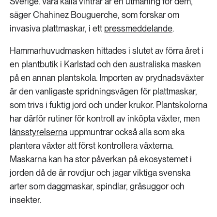
Sverige. Våra kalla vintrar är en utmaning för dem,
säger Chahinez Bouguerche, som forskar om
invasiva plattmaskar, i ett
pressmeddelande
.
Hammarhuvudmasken hittades i slutet av förra året i
en plantbutik i Karlstad och den australiska masken
på en annan plantskola. Importen av prydnadsväxter
är den vanligaste spridningsvägen för plattmaskar,
som trivs i fuktig jord och under krukor. Plantskolorna
har därför rutiner för kontroll av inköpta växter, men
länsstyrelserna
uppmuntrar också alla som ska
plantera växter att först kontrollera växterna.
Maskarna kan ha stor påverkan på ekosystemet i
jorden då de är rovdjur och jagar viktiga svenska
arter som daggmaskar, spindlar, gråsuggor och
insekter.