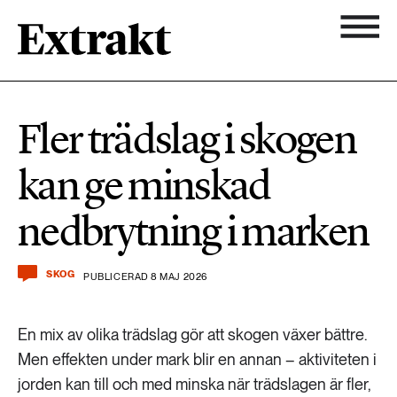
900 ARTIKLAR
Biologisk mångfald
Ämnen
Fler trädslag i skogen
Biologisk mångfald
Nyhetsbrev
584 ARTIKLAR
kan ge minskad
Hållbara städer
Hållbara städer
Om Extrakt
nedbrytning i marken
473 ARTIKLAR
Industri & Energi
Industri & Energi
Kemikalier
SKOG
PUBLICERAD 8 MAJ 2026
471 ARTIKLAR
Klimat
Kemikalier
En mix av olika trädslag gör att skogen växer bättre.
Landsbygd
Men effekten under mark blir en annan – aktiviteten i
1492 ARTIKLAR
jorden kan till och med minska när trädslagen är fler,
Klimat