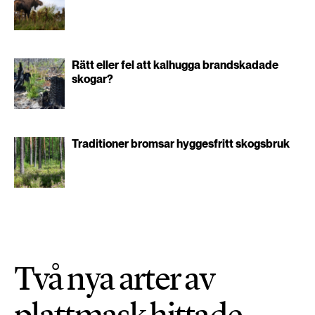
Rätt eller fel att kalhugga brandskadade
skogar?
Traditioner bromsar hyggesfritt skogsbruk
Två nya arter av
plattmask hittade