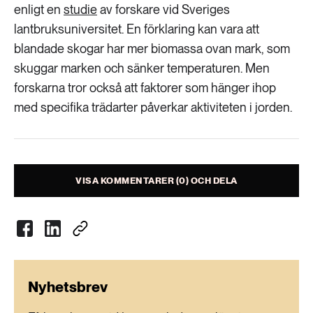
Livsstil & konsumtion
enligt en
studie
av forskare vid Sveriges
lantbruksuniversitet. En förklaring kan vara att
Mat & jordbruk
252 ARTIKLAR
blandade skogar har mer biomassa ovan mark, som
Landsbygd
Skog
skuggar marken och sänker temperaturen. Men
forskarna tror också att faktorer som hänger ihop
939 ARTIKLAR
Social hållbarhet
Livsstil & konsumtion
med specifika trädarter påverkar aktiviteten i jorden.
Transport
612 ARTIKLAR
Mat & jordbruk
Vatten
VISA KOMMENTARER (0) OCH DELA
262 ARTIKLAR
Skog
360 ARTIKLAR
Social hållbarhet
Nyhetsbrev