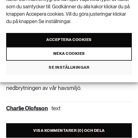
som du samtycker till. Godkänner du alla kakor klickar du på
Det pågår mycket forskning kring alternativa
knappen Accepera cookies. Vill du göra justeringar klickar
du på knappen Se inställningar.
bränslen för sjöfarten. Redan nu finns båtar som körs
på metanol eller el. Vätgas är ett annat alternativ som
väcker intresse för framtidens sjöfart. Men trots detta
ACCEPTERA COOKIES
tror hon att vi behöver bli mer återhållsamma med
NEKA COOKIES
vad vi fraktar.
SE INSTÄLLNINGAR
− Vi behöver fundera igenom vilka transporter vi ska
tillåta, i och med att varje fartyg bidrar till
nedbrytningen av vår havsmiljö.
Charlie Olofsson
text
VISA KOMMENTARER (0) OCH DELA