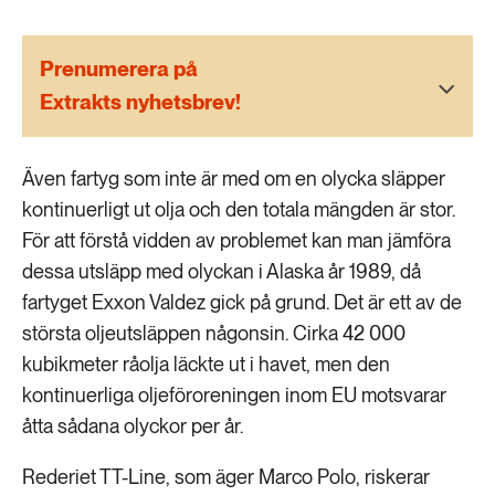
189 ARTIKLAR
Transport
Prenumerera på
473 ARTIKLAR
Extrakts nyhetsbrev!
Vatten
Även fartyg som inte är med om en olycka släpper
kontinuerligt ut olja och den totala mängden är stor.
För att förstå vidden av problemet kan man jämföra
dessa utsläpp med olyckan i Alaska år 1989, då
fartyget Exxon Valdez gick på grund. Det är ett av de
största oljeutsläppen någonsin. Cirka 42 000
kubikmeter råolja läckte ut i havet, men den
kontinuerliga oljeföroreningen inom EU motsvarar
åtta sådana olyckor per år.
Rederiet TT-Line, som äger Marco Polo, riskerar