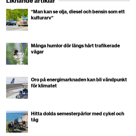
Liknande artiklar
”Man kan se olja, diesel och bensin som ett
kulturarv”
Många humlor dör längs hårt trafikerade
vägar
Oro på energimarknaden kan bli vändpunkt
för klimatet
Hitta dolda semesterpärlor med cykel och
tåg