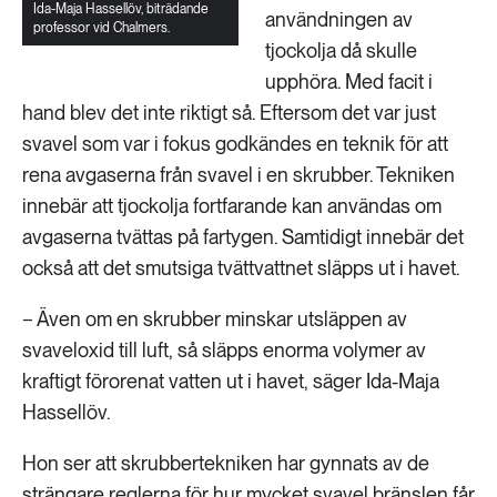
Ida-Maja Hassellöv, biträdande
användningen av
professor vid Chalmers.
tjockolja då skulle
upphöra. Med facit i
hand blev det inte riktigt så. Eftersom det var just
svavel som var i fokus godkändes en teknik för att
rena avgaserna från svavel i en skrubber. Tekniken
innebär att tjockolja fortfarande kan användas om
avgaserna tvättas på fartygen. Samtidigt innebär det
också att det smutsiga tvättvattnet släpps ut i havet.
− Även om en skrubber minskar utsläppen av
svaveloxid till luft, så släpps enorma volymer av
kraftigt förorenat vatten ut i havet, säger Ida-Maja
Hassellöv.
Hon ser att skrubbertekniken har gynnats av de
strängare reglerna för hur mycket svavel bränslen får