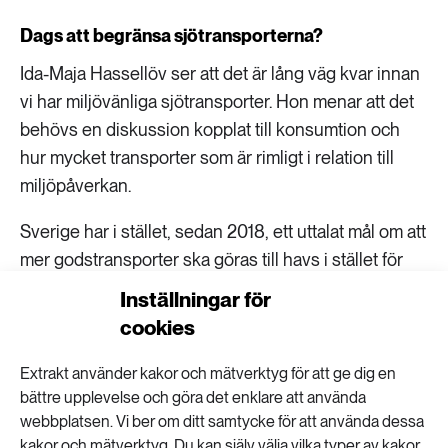
Dags att begränsa sjötransporterna?
Ida-Maja Hassellöv ser att det är lång väg kvar innan
vi har miljövänliga sjötransporter. Hon menar att det
behövs en diskussion kopplat till konsumtion och
hur mycket transporter som är rimligt i relation till
miljöpåverkan.
Sverige har i stället, sedan 2018, ett uttalat mål om att
mer godstransporter ska göras till havs i stället för
med lastbil.
Inställningar för
cookies
− Jag förstår att det kan motiveras av att det är trångt
på vägarna, men man ska inte tro att den här
Extrakt använder kakor och mätverktyg för att ge dig en
överflyttningen till sjöfart per definition är bättre för
bättre upplevelse och göra det enklare att använda
miljön för det stämmer inte, säger Ida-Maja
webbplatsen. Vi ber om ditt samtycke för att använda dessa
Hassellöv.
kakor och mätverktyg. Du kan själv välja vilka typer av kakor