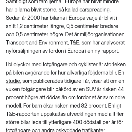
Samtidigt som familjerna i Europa har blivit mindre
har bilarna blivit större, så kallad carspreading.
Sedan år 2000 har bilarna i Europa varje år blivit i
snitt 1,2 centimeter längre, 0,5 centimeter bredare
och 0,5 centimeter högre. Det är miljöorganisationen
Transport and Environment, T&E, som har analyserat
nyförsäljningen av fordon i Europa i en ny
rapport
.
I bilolyckor med fotgängare och cyklister är storleken
på bilen avgörande för hur allvarliga följderna blir. En
studie
, som publicerades tidigare i år, visar att om en
vuxen fotgängare blir påkörd av en SUV är risken 44
procent högre att dödas än om fordonet är av mindre
modell. För barn ökar risken med 82 procent. Enligt
T&E-rapporten uppskattas utvecklingen med allt fler
större bilar leda till ytterligare 400 dödsfall per år för
fotgängare och andra oskyddade trafikanter.