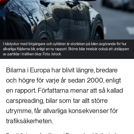
I bilolyckor med fotgängare och cyklister är storleken på bilen avgörande för hur
allvarliga följderna blir, enligt en ny rapport. Större bilar innebär också att utsläppen
av partiklar i trafiken ökar. Foto: Istock
Bilarna i Europa har blivit längre, bredare
och högre för varje år sedan 2000, enligt
en rapport. Författarna menar att så kallad
carspreading, bilar som tar allt större
utrymme, får allvarliga konsekvenser för
trafiksäkerheten.