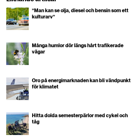
”Man kan se olja, diesel och bensin som ett
kulturarv”
Många humlor dör längs hårt trafikerade
vägar
Oro på energimarknaden kan bli vändpunkt
för klimatet
Hitta dolda semesterpärlor med cykel och
tåg