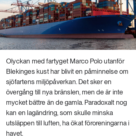
Livsstil & konsumtion
Mat & jordbruk
252 ARTIKLAR
Landsbygd
Skog
939 ARTIKLAR
Social hållbarhet
Livsstil & konsumtion
Transport
Olyckan med fartyget Marco Polo utanför
612 ARTIKLAR
Mat & jordbruk
Blekinges kust har blivit en påminnelse om
Vatten
sjöfartens miljöpåverkan. Det sker en
262 ARTIKLAR
övergång till nya bränslen, men de är inte
Skog
mycket bättre än de gamla. Paradoxalt nog
kan en lagändring, som skulle minska
360 ARTIKLAR
Social hållbarhet
utsläppen till luften, ha ökat föroreningarna i
havet.