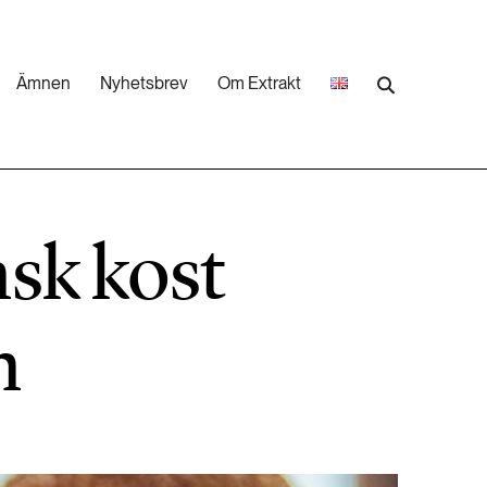
Ämnen
Nyhetsbrev
Om Extrakt
473 ARTIKLAR
Industri & Energi
sk kost
252 ARTIKLAR
Landsbygd
n
262 ARTIKLAR
Skog
473 ARTIKLAR
Vatten