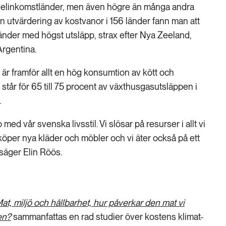
delinkomstländer, men även högre än många andra
n utvärdering av kostvanor i 156 länder fann man att
länder med högst utsläpp, strax efter Nya Zeeland,
Argentina.
a är framför allt en hög konsumtion av kött och
står för 65 till 75 procent av växthusgasutsläppen i
.
med vår svenska livsstil. Vi slösar på resurser i allt vi
 köper nya kläder och möbler och vi äter också på ett
 säger Elin Röös.
at, miljö och hållbarhet, hur påverkar den mat vi
en?
sammanfattas en rad studier över kostens klimat-