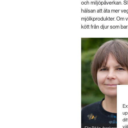
och miljöpåverkan. Sl
hälsan att äta mer ve
mjölkprodukter. Om vi 
kött från djur som bar
Ex
up
di
vä