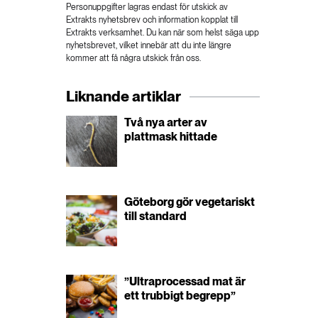
Personuppgifter lagras endast för utskick av
Extrakts nyhetsbrev och information kopplat till
Extrakts verksamhet. Du kan när som helst säga upp
nyhetsbrevet, vilket innebär att du inte längre
kommer att få några utskick från oss.
Liknande artiklar
Två nya arter av
plattmask hittade
Göteborg gör vegetariskt
till standard
”Ultraprocessad mat är
ett trubbigt begrepp”