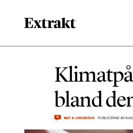
900 ARTIKLAR
Biologisk mångfald
Klimatpå
471 ARTIKLAR
Kemikalier
bland den
939 ARTIKLAR
Livsstil & konsumtion
4
MAT & JORDBRUK
PUBLICERAD 20 AUG
360 ARTIKLAR
Social hållbarhet