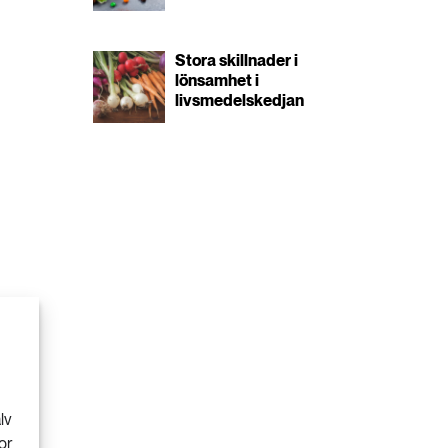
Stora skillnader i
lönsamhet i
livsmedelskedjan
lv
or