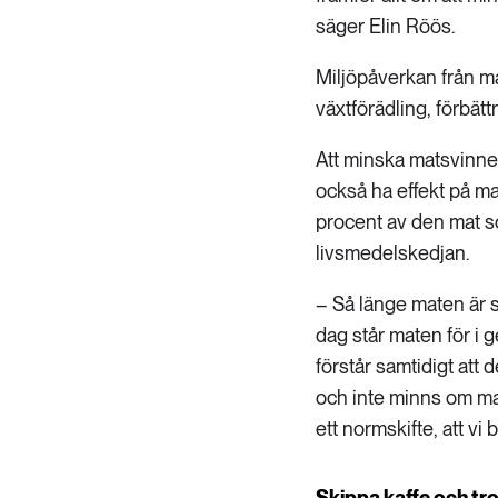
säger Elin Röös.
Miljöpåverkan från m
växtförädling, förbät
Att minska matsvinnet
också ha effekt på m
procent av den mat so
livsmedelskedjan.
– Så länge maten är s
dag står maten för i 
förstår samtidigt att 
och inte minns om ma
ett normskifte, att vi
Skippa kaffe och tro