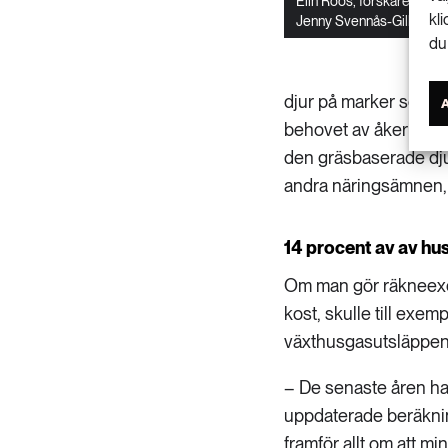
Elin Röös, forskare vid S
kl
Jenny Svennås-Gillner
du
djur på marker som det
behovet av åkermark f
den gräsbaserade dju
andra näringsämnen, 
14 procent av av hus
Om man gör räkneexemp
kost, skulle till ex
växthusgasutsläppen
– De senaste åren har
uppdaterade beräknin
framför allt om att mi