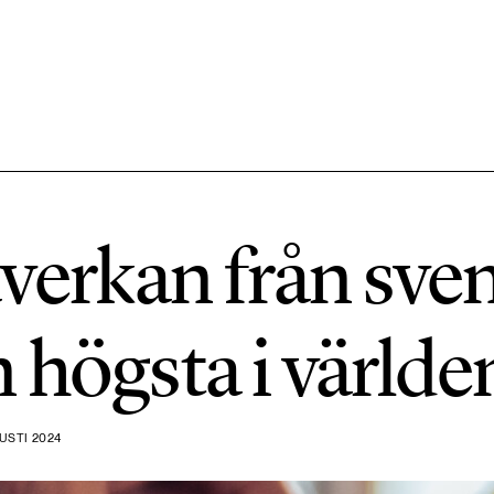
584 ARTIKLAR
Hållbara städer
verkan från sven
1492 ARTIKLAR
Klimat
 högsta i världe
612 ARTIKLAR
Mat & jordbruk
USTI 2024
189 ARTIKLAR
Transport