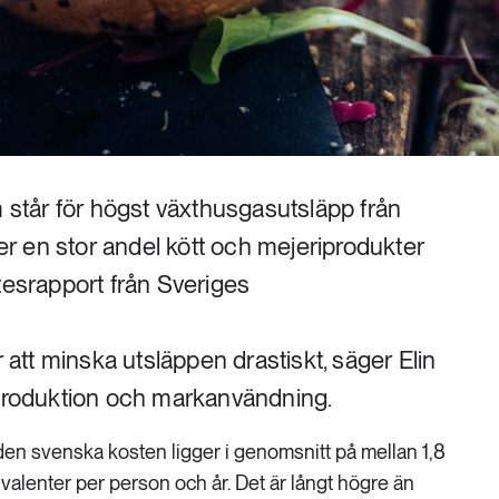
m står för högst växthusgasutsläpp från
ter en stor andel kött och mejeriprodukter
tesrapport från Sveriges
r att minska utsläppen drastiskt, säger Elin
tproduktion och markanvändning.
den svenska kosten ligger i genomsnitt på mellan 1,8
alenter per person och år. Det är långt högre än