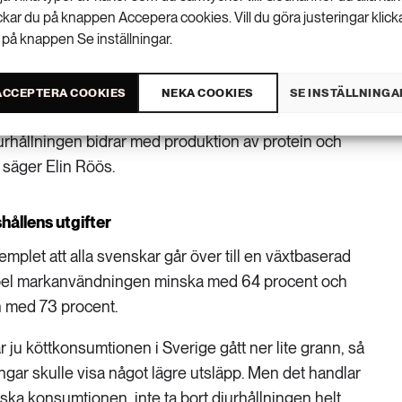
LU. Foto:
ickar du på knappen Accepera cookies. Vill du göra justeringar klick
 på knappen Se inställningar.
– Ett argument för en viss typ av
köttätande är att föda upp gräsätande
 inte går att odla vegetabilier på. På så sätt minskar
ACCEPTERA COOKIES
NEKA COOKIES
SE INSTÄLLNINGA
ör att producera mat till jordens befolkning, eftersom
rhållningen bidrar med produktion av protein och
säger Elin Röös.
hållens utgifter
let att alla svenskar går över till en växtbaserad
empel markanvändningen minska med 64 procent och
 med 73 procent.
 ju köttkonsumtionen i Sverige gått ner lite grann, så
gar skulle visa något lägre utsläpp. Men det handlar
nska konsumtionen, inte ta bort djurhållningen helt,