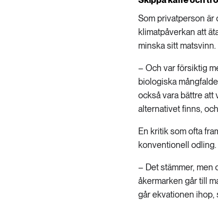
Som privatperson är 
klimatpåverkan att ät
minska sitt matsvinn.
– Och var försiktig 
biologiska mångfalden
också vara bättre att
alternativet finns, oc
En kritik som ofta fr
konventionell odling.
– Det stämmer, men o
åkermarken går till m
går ekvationen ihop, 