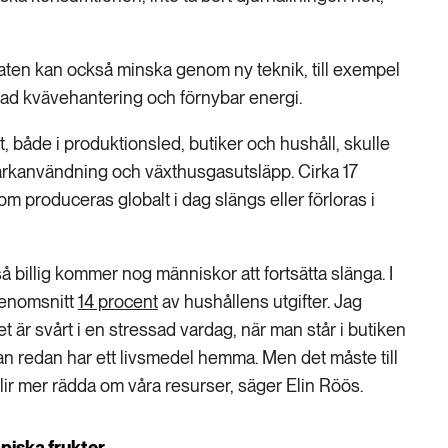
aten kan också minska genom ny teknik, till exempel
trad kvävehantering och förnybar energi.
, både i produktionsled, butiker och hushåll, skulle
arkanvändning och växthusgasutsläpp. Cirka 17
m produceras globalt i dag slängs eller förloras i
å billig kommer nog människor att fortsätta slänga. I
genomsnitt
14 procent
av hushållens utgifter. Jag
det är svårt i en stressad vardag, när man står i butiken
n redan har ett livsmedel hemma. Men det måste till
 blir mer rädda om våra resurser, säger Elin Röös.
piska frukter