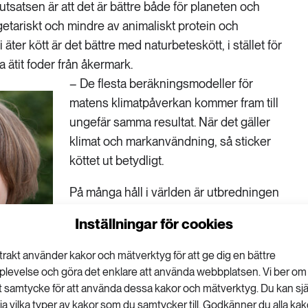
utsatsen är att det är bättre både för planeten och
getariskt och mindre av animaliskt protein och
äter kött är det bättre med naturbeteskött, i stället för
a ätit foder från åkermark.
– De flesta beräkningsmodeller för
matens klimatpåverkan kommer fram till
ungefär samma resultat. När det gäller
klimat och markanvändning, så sticker
köttet ut betydligt.
På många håll i världen är utbredningen
av jordbruksmark ett stort problem för
Inställningar för cookies
den biologiska mångfalden. Här i
Sverige har vi historiskt sett tvärtom haft
trakt använder kakor och mätverktyg för att ge dig en bättre
en ökad utbredning av skog. Därför kan
plevelse och göra det enklare att använda webbplatsen. Vi ber om
naturbetande djur hjälpa till att hålla
tt samtycke för att använda dessa kakor och mätverktyg. Du kan sjä
lja vilka typer av kakor som du samtycker till. Godkänner du alla kak
landskapet öppet.