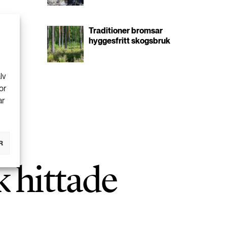
Traditioner bromsar
hyggesfritt skogsbruk
lv
or
ar
R
k hittade