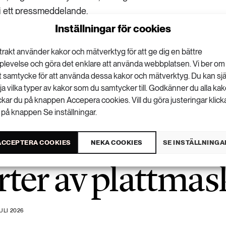
i ett
pressmeddelande
.
Inställningar för cookies
trakt använder kakor och mätverktyg för att ge dig en bättre
plevelse och göra det enklare att använda webbplatsen. Vi ber om
tt samtycke för att använda dessa kakor och mätverktyg. Du kan sjä
VISA KOMMENTARER (0) OCH DELA
lja vilka typer av kakor som du samtycker till. Godkänner du alla kak
ickar du på knappen Accepera cookies. Vill du göra justeringar klick
 på knappen Se inställningar.
ACCEPTERA COOKIES
NEKA COOKIES
SE INSTÄLLNINGA
rter av plattmas
ULI 2026