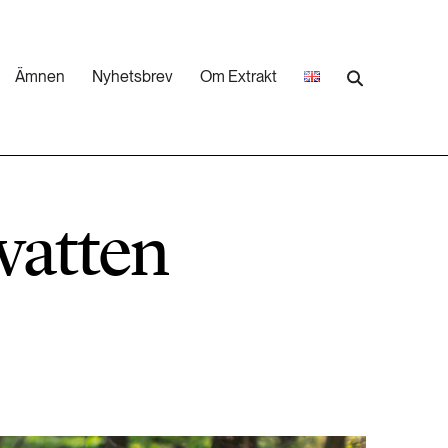
Ämnen
Nyhetsbrev
Om Extrakt
473 ARTIKLAR
Industri & Energi
vatten
252 ARTIKLAR
Landsbygd
262 ARTIKLAR
Skog
473 ARTIKLAR
Vatten