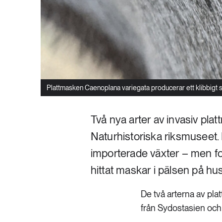
Plattmasken Caenoplana variegata producerar ett klibbigt sl
Två nya arter av invasiv pla
Naturhistoriska riksmuseet. 
importerade växter – men for
hittat maskar i pälsen på hus
De två arterna av p
från Sydostasien och