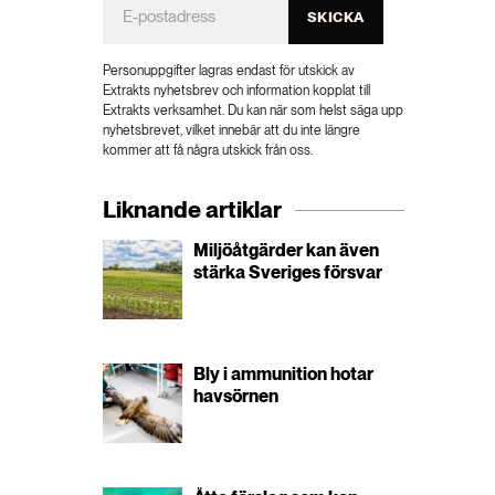
SKICKA
Personuppgifter lagras endast för utskick av
Extrakts nyhetsbrev och information kopplat till
Extrakts verksamhet. Du kan när som helst säga upp
nyhetsbrevet, vilket innebär att du inte längre
kommer att få några utskick från oss.
Liknande artiklar
Miljöåtgärder kan även
stärka Sveriges försvar
Bly i ammunition hotar
havsörnen