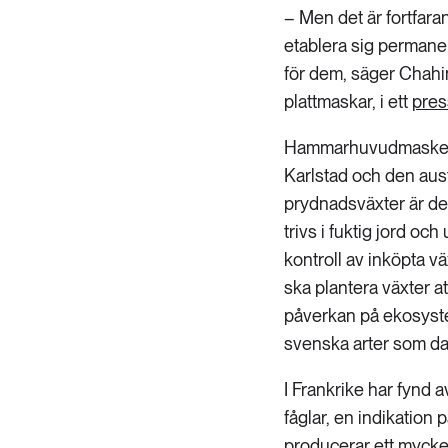
– Men det är fortfara
etablera sig permanen
för dem, säger Chahi
plattmaskar, i ett
pre
Hammarhuvudmasken hit
Karlstad och den aus
prydnadsväxter är de
trivs i fuktig jord oc
kontroll av inköpta v
ska plantera växter a
påverkan på ekosystem
svenska arter som da
I Frankrike har fynd 
fåglar, en indikation 
producerar ett mycket