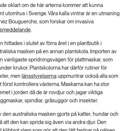
nde oklart om de här arterna kommer att kunna
t utomhus i Sverige. Våra kalla vintrar är en utmaning
nez Bouguerche, som forskar om invasiva
ssmeddelande
.
tades i slutet av förra året i en plantbutik i
traliska masken på en annan plantskola. Importen av
n vanligaste spridningsvägen för plattmaskar, som
h under krukor. Plantskolorna har därför rutiner för
äxter, men
länsstyrelserna
uppmuntrar också alla som
tt först kontrollera växterna. Maskarna kan ha stor
et i jorden då de är rovdjur och jagar viktiga
ggmaskar, spindlar, gråsuggor och insekter.
av den australiska masken gjorts på katter, hundar och
på att den kan sprida sig även via andra djur. Den
 klibbigt slem som gör att den lätt fastnar på pälsen.