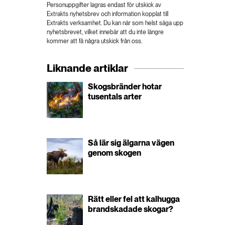
Personuppgifter lagras endast för utskick av
Extrakts nyhetsbrev och information kopplat till
Extrakts verksamhet. Du kan när som helst säga upp
nyhetsbrevet, vilket innebär att du inte längre
kommer att få några utskick från oss.
Liknande artiklar
Skogsbränder hotar
tusentals arter
Så lär sig älgarna vägen
genom skogen
Rätt eller fel att kalhugga
brandskadade skogar?