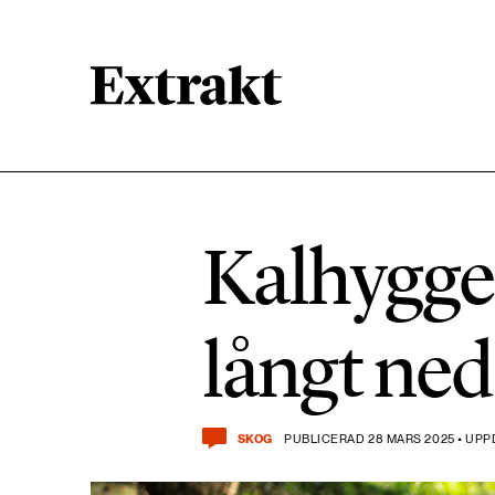
900 ARTIKLAR
Biologisk mångfald
Kalhygge
471 ARTIKLAR
Kemikalier
långt ne
939 ARTIKLAR
Livsstil & konsumtion
SKOG
PUBLICERAD 28 MARS 2025 • UPP
360 ARTIKLAR
Social hållbarhet