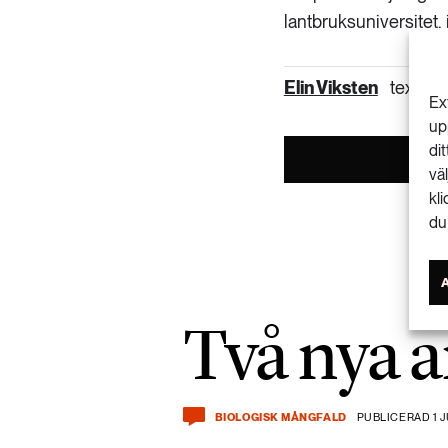
lantbruksuniversitet, 
Elin Viksten
text
Ex
up
di
vä
kl
du
Två nya a
BIOLOGISK MÅNGFALD
PUBLICERAD 1 J