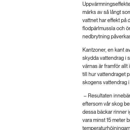
Uppvärmningseffekten 
märks av så långt so
vattnet har effekt på
flodpärlmussla och öri
nedbrytning påverka
Kantzoner, en kant av
skydda vattendrag i s
värnas är framför all
till hur vattendraget
skogens vattendrag i 
– Resultaten innebär 
eftersom vår skog be
dessa bäckar rinner 
vara minst 15 meter b
temperaturhöjningarn