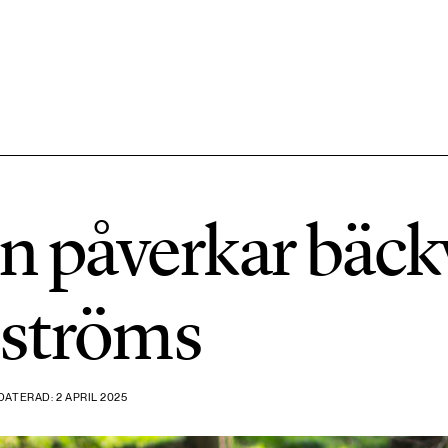
584 ARTIKLAR
Hållbara städer
n påverkar bäck
1492 ARTIKLAR
Klimat
dströms
612 ARTIKLAR
Mat & jordbruk
DATERAD: 2 APRIL 2025
189 ARTIKLAR
Transport