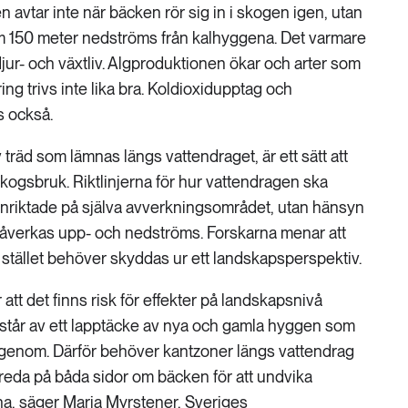
avtar inte när bäcken rör sig in i skogen igen, utan
m 150 meter nedströms från kalhyggena. Det varmare
 djur- och växtliv. Algproduktionen ökar och arter som
ng trivs inte lika bra. Koldioxidupptag och
s också.
 träd som lämnas längs vattendraget, är ett sätt att
kogsbruk. Riktlinjerna för hur vattendragen ska
t inriktade på själva avverkningsområdet, utan hänsyn
 påverkas upp- och nedströms. Forskarna menar att
stället behöver skyddas ur ett landskapsperspektiv.
att det finns risk för effekter på landskapsnivå
står av ett lapptäcke av nya och gamla hyggen som
igenom. Därför behöver kantzoner längs vattendrag
reda på båda sidor om bäcken för att undvika
a, säger Maria Myrstener, Sveriges