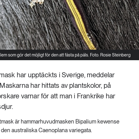
em som gör det möjligt för den att fästa på päls. Foto: Rosie Steinberg
ttmask har upptäckts i Sverige, meddelar
Maskarna har hittats av plantskolor, på
skare varnar för att man i Frankrike har
djur.
lattmask är hammarhuvudmasken Bipalium kewense
 den australiska Caenoplana variegata.