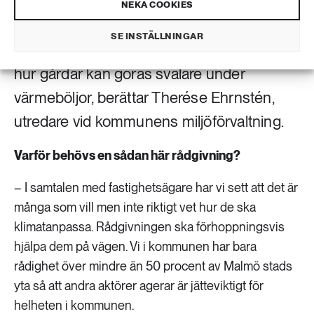
fastighetsägare och bostadsrättsföreningar
NEKA COOKIES
i Malmö att klimatanpassa. Tjänsten ska
SE INSTÄLLNINGAR
vägleda om allt från översvämningsrisker till
hur gårdar kan göras svalare under
värmeböljor, berättar Therése Ehrnstén,
utredare vid kommunens miljöförvaltning.
Varför behövs en sådan här rådgivning?
– I samtalen med fastighetsägare har vi sett att det är
många som vill men inte riktigt vet hur de ska
klimatanpassa. Rådgivningen ska förhoppningsvis
hjälpa dem på vägen. Vi i kommunen har bara
rådighet över mindre än 50 procent av Malmö stads
yta så att andra aktörer agerar är jätteviktigt för
helheten i kommunen.