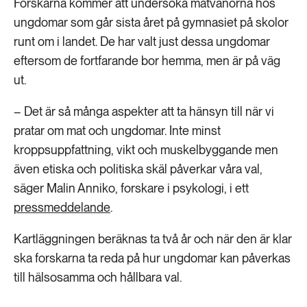
Forskarna kommer att undersöka matvanorna hos
189 ARTIKLAR
Transport
ungdomar som går sista året på gymnasiet på skolor
runt om i landet. De har valt just dessa ungdomar
eftersom de fortfarande bor hemma, men är på väg
473 ARTIKLAR
Vatten
ut.
– Det är så många aspekter att ta hänsyn till när vi
pratar om mat och ungdomar. Inte minst
kroppsuppfattning, vikt och muskelbyggande men
även etiska och politiska skäl påverkar våra val,
säger Malin Anniko, forskare i psykologi, i ett
pressmeddelande
.
Kartläggningen beräknas ta två år och när den är klar
ska forskarna ta reda på hur ungdomar kan påverkas
till hälsosamma och hållbara val.