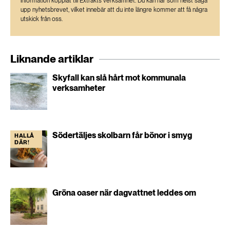
information kopplat till Extrakts verksamhet. Du kan när som helst säga
upp nyhetsbrevet, vilket innebär att du inte längre kommer att få några
utskick från oss.
Liknande artiklar
Skyfall kan slå hårt mot kommunala
verksamheter
Södertäljes skolbarn får bönor i smyg
HALLÅ
DÄR!
Gröna oaser när dagvattnet leddes om