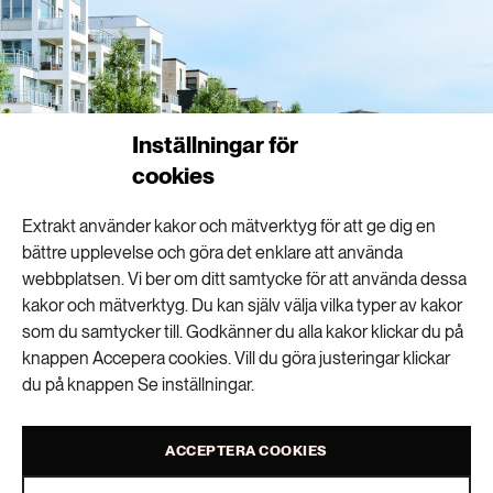
Inställningar för
cookies
Extrakt använder kakor och mätverktyg för att ge dig en
bättre upplevelse och göra det enklare att använda
webbplatsen. Vi ber om ditt samtycke för att använda dessa
kakor och mätverktyg. Du kan själv välja vilka typer av kakor
som du samtycker till. Godkänner du alla kakor klickar du på
knappen Accepera cookies. Vill du göra justeringar klickar
Malmö stad tar nu fram en klimatanpassningsrådgivning. Fastighetsägare och
bostadsrättsföreningar ska till exempel kunna boka in platsbesök där rådgivaren
du på knappen Se inställningar.
kommer ut till fastigheten. Foto: Istock
ACCEPTERA COOKIES
En kommunal rådgivningstjänst ska hjälpa