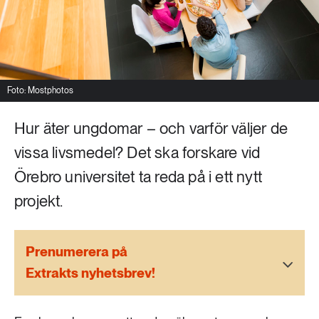
Livsstil & konsumtion
Mat & jordbruk
252 ARTIKLAR
Landsbygd
Skog
Foto: Mostphotos
939 ARTIKLAR
Social hållbarhet
Livsstil & konsumtion
Hur äter ungdomar – och varför väljer de
Transport
vissa livsmedel? Det ska forskare vid
612 ARTIKLAR
Mat & jordbruk
Vatten
Örebro universitet ta reda på i ett nytt
projekt.
262 ARTIKLAR
Skog
Prenumerera på
360 ARTIKLAR
Extrakts nyhetsbrev!
Social hållbarhet