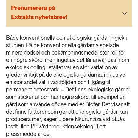
189 ARTIKLAR
Prenumerera på
Transport
Extrakts nyhetsbrev!
473 ARTIKLAR
Vatten
Både konventionella och ekologiska gårdar ingick i
studien. På de konventionella gårdarna spelade
mineralgödsel och bekämpningsmedel stor roll för
en högre skörd, men inget av det får användas inom
ekologisk odling. Istället var en stor variation av
grödor viktigt på de ekologiska gårdarna, inklusive
en stor andel vall i växtföljden och tillgång till
permanent betesmark. – Det finns ekologiska gårdar
som sticker ut och har högre skörd, till exempel en
gård som använde gödselmedlet Biofer. Det visar att
det finns faktorer som gör att ekologiska gårdar kan
producera mer, säger Libére Nkurunziza vid SLU:s
institution för växtproduktionsekologi, i ett
pressmeddelande
.