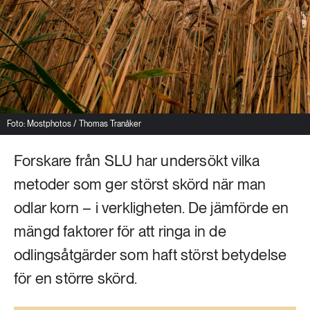
Livsstil & konsumtion
Mat & jordbruk
252 ARTIKLAR
Landsbygd
Skog
939 ARTIKLAR
Social hållbarhet
Livsstil & konsumtion
Foto: Mostphotos / Thomas Tranåker
Transport
612 ARTIKLAR
Forskare från SLU har undersökt vilka
Mat & jordbruk
Vatten
metoder som ger störst skörd när man
262 ARTIKLAR
odlar korn – i verkligheten. De jämförde en
Skog
mängd faktorer för att ringa in de
odlingsåtgärder som haft störst betydelse
360 ARTIKLAR
Social hållbarhet
för en större skörd.