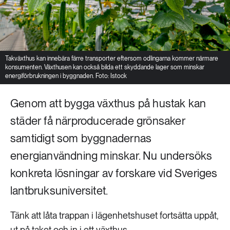
Takväxthus kan innebära färre transporter eftersom odlingarna kommer närmare
konsumenten. Växthusen kan också bilda ett skyddande lager som minskar
energiförbrukningen i byggnaden. Foto: Istock
Genom att bygga växthus på hustak kan
städer få närproducerade grönsaker
samtidigt som byggnadernas
energianvändning minskar. Nu undersöks
konkreta lösningar av forskare vid Sveriges
lantbruksuniversitet.
Tänk att låta trappan i lägenhetshuset fortsätta uppåt,
ut på taket och in i ett växthus.