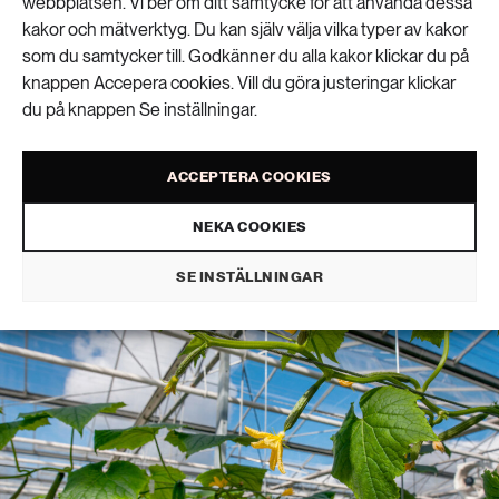
Miljonprogrammets
webbplatsen. Vi ber om ditt samtycke för att använda dessa
kakor och mätverktyg. Du kan själv välja vilka typer av kakor
som du samtycker till. Godkänner du alla kakor klickar du på
tak kan bli framtidens
knappen Accepera cookies. Vill du göra justeringar klickar
du på knappen Se inställningar.
växthus
ACCEPTERA COOKIES
MAT & JORDBRUK
PUBLICERAD 10 JUNI 2026 • UPPDATERAD: 15 JUNI 2026
NEKA COOKIES
SE INSTÄLLNINGAR