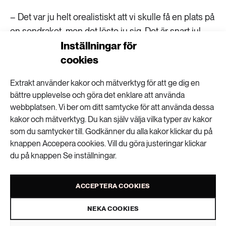
– Det var ju helt orealistiskt att vi skulle få en plats på
en sondraket, men det löste ju sig. Det är snart jul –
Inställningar för
tomten finns där ute, säger hon med ett leende.
cookies
Extrakt använder kakor och mätverktyg för att ge dig en
Blåstång
bättre upplevelse och göra det enklare att använda
webbplatsen. Vi ber om ditt samtycke för att använda dessa
Blåstång (Fucus vesiculosus) är en flerårig
kakor och mätverktyg. Du kan själv välja vilka typer av kakor
brunalg.
som du samtycker till. Godkänner du alla kakor klickar du på
Ursprungligen från Atlanten, men har
knappen Accepera cookies. Vill du göra justeringar klickar
du på knappen Se inställningar.
anpassat sig till Östersjöns bräckta vatten
genom genetiska förändringar.
LÄS MER
Plantorna har olika kön – de är antingen
ACCEPTERA COOKIES
hon- eller hanplantor.
NEKA COOKIES
Längd vuxna plantor: 20-80 cm.