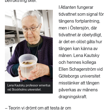
befruktning sker.
I Atlanten fungerar
tidvattnet som signal för
tångens fortplantning,
men i Östersjön, där
tidvattnet är obetydligt,
är det en olöst gåta hur
tången kan känna av
månen. Lena Kautsky
och hennes kollega
Ellen Schagerström vid
Göteborgs universitet
misstänker att tången
Lena Kautsky, professor emeritus
påverkas av månens
vid Stockholms universitet.
dragningskraft.
– Teorin vi drömt om att testa är om