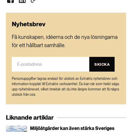
km
Samarbetspartners: Stockholms universitet
Nyhetsbrev
Östersjöcentrum, Göteborgs universitet och
Helsingfors universitet (för RNA-analys).
Få kunskapen, idéerna och de nya lösningarna
för ett hållbart samhälle.
Källa:
sscspace.com
(Svenska
Rymdaktiebolaget) och Lena Kautsky
SKICKA
Samlingsstudie om månens påverkan på
biologiska organismer:
Circalunar clocks-Old
Personuppgifter lagras endast för utskick av Extrakts nyhetsbrev och
information kopplat till Extrakts verksamhet. Du kan när som helst säga
experiments for a new era
upp nyhetsbrevet, vilket innebär att du inte längre kommer att få några
utskick från oss.
Liknande artiklar
Miljöåtgärder kan även stärka Sveriges