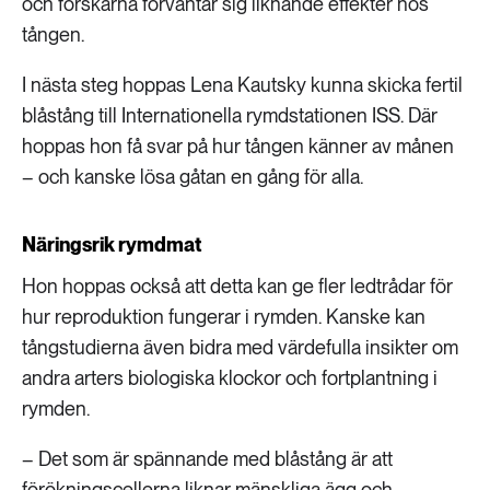
och forskarna förväntar sig liknande effekter hos
tången.
I nästa steg hoppas Lena Kautsky kunna skicka fertil
blåstång till Internationella rymdstationen ISS. Där
hoppas hon få svar på hur tången känner av månen
– och kanske lösa gåtan en gång för alla.
Näringsrik rymdmat
Hon hoppas också att detta kan ge fler ledtrådar för
hur reproduktion fungerar i rymden. Kanske kan
tångstudierna även bidra med värdefulla insikter om
andra arters biologiska klockor och fortplantning i
rymden.
– Det som är spännande med blåstång är att
förökningscellerna liknar mänskliga ägg och