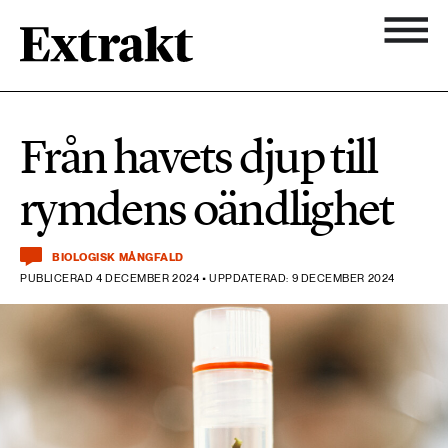
900 ARTIKLAR
Biologisk mångfald
Ämnen
Från havets djup till
Biologisk mångfald
Nyhetsbrev
584 ARTIKLAR
rymdens oändlighet
Hållbara städer
Hållbara städer
Om Extrakt
473 ARTIKLAR
Industri & Energi
BIOLOGISK MÅNGFALD
Industri & Energi
PUBLICERAD 4 DECEMBER 2024 • UPPDATERAD: 9 DECEMBER 2024
Kemikalier
471 ARTIKLAR
Klimat
Kemikalier
Landsbygd
1492 ARTIKLAR
Klimat