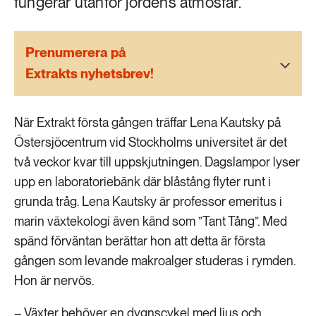
fungerar utanför jordens atmosfär.
189 ARTIKLAR
Transport
Prenumerera på
473 ARTIKLAR
Extrakts nyhetsbrev!
Vatten
När Extrakt första gången träffar Lena Kautsky på
Östersjöcentrum vid Stockholms universitet är det
två veckor kvar till uppskjutningen. Dagslampor lyser
upp en laboratoriebänk där blåstång flyter runt i
grunda tråg. Lena Kautsky är professor emeritus i
marin växtekologi även känd som ”Tant Tång”. Med
spänd förväntan berättar hon att detta är första
gången som levande makroalger studeras i rymden.
Hon är nervös.
– Växter behöver en dygnscykel med ljus och