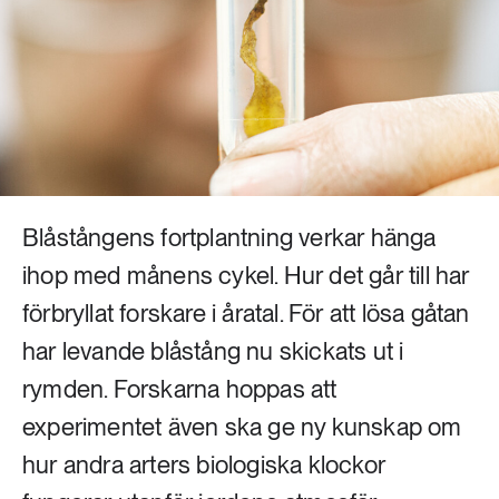
Livsstil & konsumtion
Mat & jordbruk
252 ARTIKLAR
Landsbygd
Skog
939 ARTIKLAR
Social hållbarhet
Livsstil & konsumtion
Transport
Blåstångens fortplantning verkar hänga
612 ARTIKLAR
Mat & jordbruk
Vatten
ihop med månens cykel. Hur det går till har
förbryllat forskare i åratal. För att lösa gåtan
262 ARTIKLAR
har levande blåstång nu skickats ut i
Skog
rymden. Forskarna hoppas att
360 ARTIKLAR
experimentet även ska ge ny kunskap om
Social hållbarhet
hur andra arters biologiska klockor