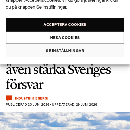
knappen Accepera cookies. Vill du göra justeringar klickar
livsmedelskedjan
du på knappen Se inställningar.
ACCEPTERA COOKIES
NEKA COOKIES
Miljöåtgärder kan
SE INSTÄLLNINGAR
även stärka Sveriges
försvar
INDUSTRI & ENERGI
PUBLICERAD 23 JUNI 2026 • UPPDATERAD: 29 JUNI 2026