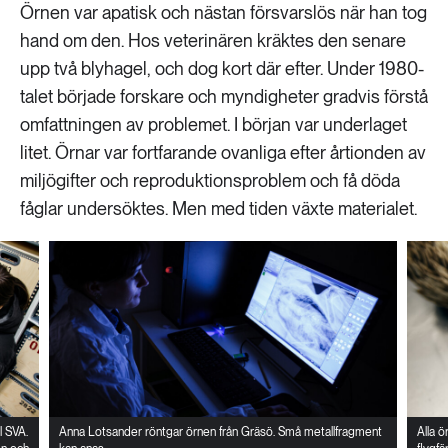
Örnen var apatisk och nästan försvarslös när han tog
hand om den. Hos veterinären kräktes den senare
upp två blyhagel, och dog kort där efter. Under 1980-
talet började forskare och myndigheter gradvis förstå
omfattningen av problemet. I början var underlaget
litet. Örnar var fortfarande ovanliga efter årtionden av
miljögifter och reproduktionsproblem och få döda
fåglar undersöktes. Men med tiden växte materialet.
l SVA.
Anna Lotsander röntgar örnen från Gräsö. Små metallfragment
Alla ö