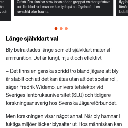
nte
Gräsö. Ena klon har strax innan döden greppat en stor grästuva
flygfö
rån
och lite blod runt munnen kan tyda på att fågeln dött i en
försäm
k och
revirstrid eller trauma.
leda t
.
Länge självklart val
Bly betraktades länge som ett självklart material i
ammunition. Det är tungt, mjukt och effektivt.
– Det finns en ganska spridd tro bland jägare att bly
är stabilt och att det kan ätas utan att det spelar roll,
säger Fredrik Widemo, universitetslektor vid
Sveriges lantbruksuniversitet (SLU) och tidigare
forskningsansvarig hos Svenska Jägareförbundet.
Men forskningen visar något annat. När bly hamnar i
fuktiga miljöer läcker blysalter ut. Hos människan kan