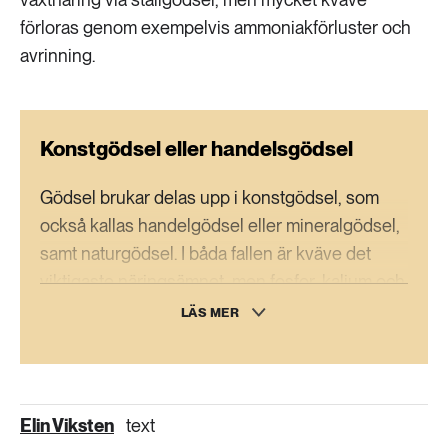
förloras genom exempelvis ammoniakförluster och
avrinning.
Konstgödsel eller handelsgödsel
Gödsel brukar delas upp i konstgödsel, som
också kallas handelgödsel eller mineralgödsel,
samt naturgödsel. I båda fallen är kväve det
viktigaste näringsämnet, men fosfor, kalium och
svavel behövs också, liksom
LÄS MER
mikronäringsämnen som magnesium. Till
skillnad från de andra ämnena, som stannar
kvar i jorden eller i växterna, försvinner kväve
lätt ur systemet och måste hela tiden fyllas på.
Elin Viksten
text