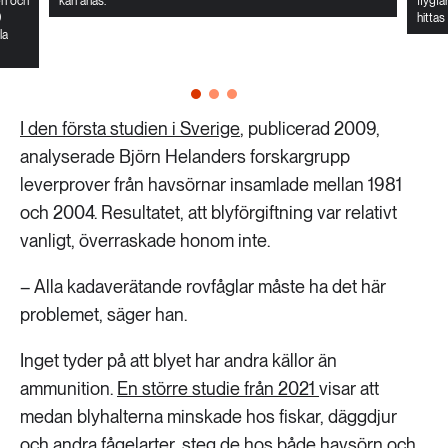
en och
kan anas.
flygfä
0
hittas
la
I den första studien i Sverige
, publicerad 2009,
analyserade Björn Helanders forskargrupp
leverprover från havsörnar insamlade mellan 1981
och 2004. Resultatet, att blyförgiftning var relativt
vanligt, överraskade honom inte.
– Alla kadaverätande rovfåglar måste ha det här
problemet, säger han.
Inget tyder på att blyet har andra källor än
ammunition.
En större studie från 2021
visar att
medan blyhalterna minskade hos fiskar, däggdjur
och andra fågelarter, steg de hos både havsörn och