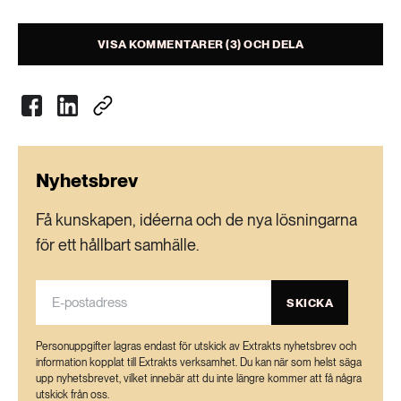
Konstgödsel framställs industriellt och har
spelat en avgörande roll för världens
VISA KOMMENTARER (3) OCH DELA
matproduktion, skördarna skulle troligen inte
räcka till foder och mat utan konstgödsel. Men
framställningen är problematisk på flera sätt.
Tillverkningen av ammoniak av väte och kväve
är mycket energikrävande och görs ofta med
Nyhetsbrev
naturgas som både energikälla och råvara
(vätgas). En stor del av naturgasen har kommit
Få kunskapen, idéerna och de nya lösningarna
från Ryssland.
för ett hållbart samhälle.
Fosfor och kalium i konstgödsel bryts till stor
SKICKA
del i gruvor, fosfor finns bland annat i
Västsahara men flera forskare har varnat för en
Personuppgifter lagras endast för utskick av Extrakts nyhetsbrev och
förestående fosforbrist.
information kopplat till Extrakts verksamhet. Du kan när som helst säga
upp nyhetsbrevet, vilket innebär att du inte längre kommer att få några
utskick från oss.