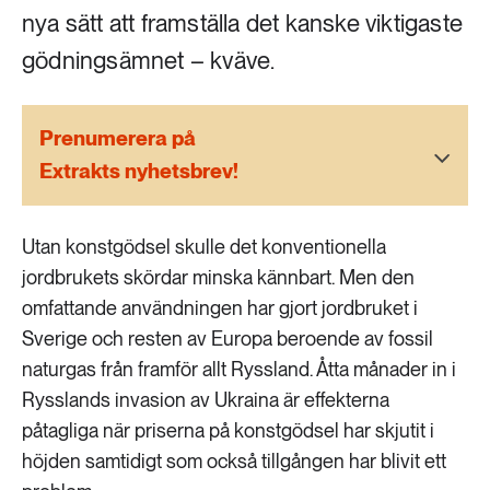
189 ARTIKLAR
nya sätt att framställa det kanske viktigaste
Transport
gödningsämnet – kväve.
473 ARTIKLAR
Vatten
Prenumerera på
Extrakts nyhetsbrev!
Utan konstgödsel skulle det konventionella
jordbrukets skördar minska kännbart. Men den
omfattande användningen har gjort jordbruket i
Sverige och resten av Europa beroende av fossil
naturgas från framför allt Ryssland. Åtta månader in i
Rysslands invasion av Ukraina är effekterna
påtagliga när priserna på konstgödsel har skjutit i
höjden samtidigt som också tillgången har blivit ett