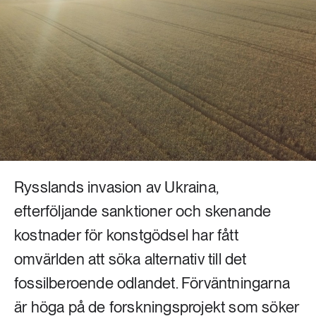
Livsstil & konsumtion
Mat & jordbruk
252 ARTIKLAR
Landsbygd
Skog
939 ARTIKLAR
Social hållbarhet
Livsstil & konsumtion
Transport
612 ARTIKLAR
Mat & jordbruk
Vatten
Rysslands invasion av Ukraina,
262 ARTIKLAR
efterföljande sanktioner och skenande
Skog
kostnader för konstgödsel har fått
omvärlden att söka alternativ till det
360 ARTIKLAR
Social hållbarhet
fossilberoende odlandet. Förväntningarna
är höga på de forskningsprojekt som söker