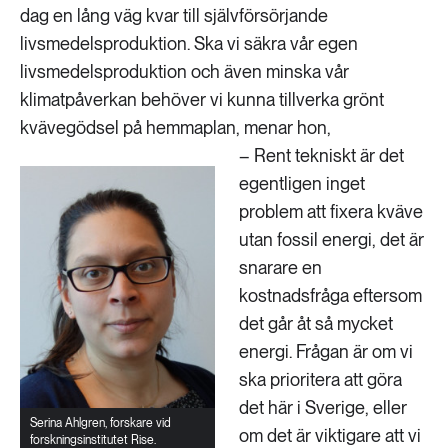
dag en lång väg kvar till självförsörjande
livsmedelsproduktion. Ska vi säkra vår egen
livsmedelsproduktion och även minska vår
klimatpåverkan behöver vi kunna tillverka grönt
kvävegödsel på hemmaplan, menar hon,
– Rent tekniskt är det
egentligen inget
problem att fixera kväve
utan fossil energi, det är
snarare en
kostnadsfråga eftersom
det går åt så mycket
energi. Frågan är om vi
ska prioritera att göra
det här i Sverige, eller
Serina Ahlgren, forskare vid
om det är viktigare att vi
forskningsinstitutet Rise.