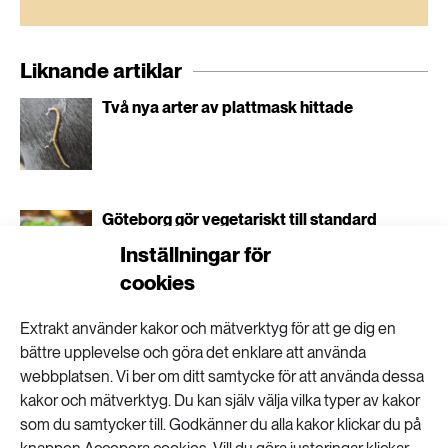
På Krav-certifierade gårdar är det inte tillåtet att
använda konstgödsel, i stället används
organiskt gödsel (från djur och växter) och
Liknande artiklar
kvävefixerande grödor.
Två nya arter av plattmask hittade
Göteborg gör vegetariskt till standard
Inställningar för
cookies
Extrakt använder kakor och mätverktyg för att ge dig en
”Ultraprocessad mat är ett trubbigt
begrepp”
bättre upplevelse och göra det enklare att använda
webbplatsen. Vi ber om ditt samtycke för att använda dessa
kakor och mätverktyg. Du kan själv välja vilka typer av kakor
som du samtycker till. Godkänner du alla kakor klickar du på
Stora skillnader i lönsamhet i