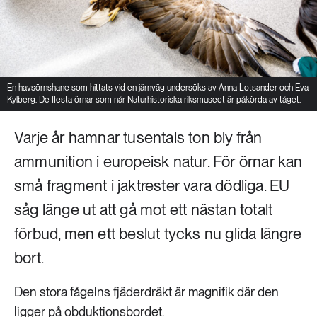
En havsörnshane som hittats vid en järnväg undersöks av Anna Lotsander och Eva
Kylberg. De flesta örnar som når Naturhistoriska riksmuseet är påkörda av tåget.
Varje år hamnar tusentals ton bly från
ammunition i europeisk natur. För örnar kan
små fragment i jaktrester vara dödliga. EU
såg länge ut att gå mot ett nästan totalt
förbud, men ett beslut tycks nu glida längre
bort.
Den stora fågelns fjäderdräkt är magnifik där den
ligger på obduktionsbordet.