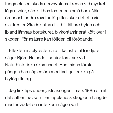
tungmetallen skada nervsystemet redan vid mycket
låga nivåer, särskilt hos foster och små barn. När
örnar och andra rovdjur förgiftas sker det ofta via
slaktrester. Skadskjutna djur blir lättare byten och
ibland lämnas bortskuret, blykontaminerat kött kvar i
skogen. För asätare kan följden bli förödande.
– Effekten av blyresterna blir katastrofal för djuret,
säger Björn Helander, senior forskare vid
Naturhistoriska riksmuseet. Han minns första
gången han såg en örn med tydliga tecken på
blyförgiftning.
– Jag fick tips under jaktsäsongen i mars 1985 om att
det satt en havsörn i en uppländsk skog och hängde
med huvudet och inte kom någon vart.