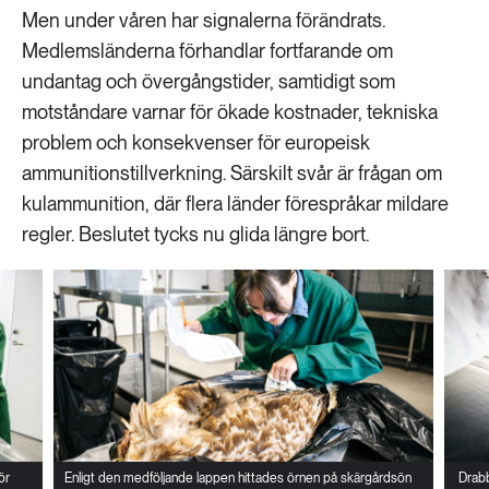
Men under våren har signalerna förändrats.
Medlemsländerna förhandlar fortfarande om
undantag och övergångstider, samtidigt som
motståndare varnar för ökade kostnader, tekniska
problem och konsekvenser för europeisk
ammunitionstillverkning. Särskilt svår är frågan om
kulammunition, där flera länder förespråkar mildare
regler. Beslutet tycks nu glida längre bort.
ör
Enligt den medföljande lappen hittades örnen på skärgårdsön
Drabb