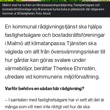
Malmö stad tar nu fram en klimatanpassningsrådgivning. Fastighetsägare och
bostadsrättsföreningar ska till exempel kunna boka in platsbesök där rådgivaren
kommer ut till fastigheten. Foto: Istock
En kommunal rådgivningstjänst ska hjälpa
fastighetsägare och bostadsrättsföreningar
i Malmö att klimatanpassa. Tjänsten ska
vägleda om allt från översvämningsrisker till
hur gårdar kan göras svalare under
värmeböljor, berättar Therése Ehrnstén,
utredare vid kommunens miljöförvaltning.
Varför behövs en sådan här rådgivning?
– I samtalen med fastighetsägare har vi sett att det är
många som vill men inte riktigt vet hur de ska