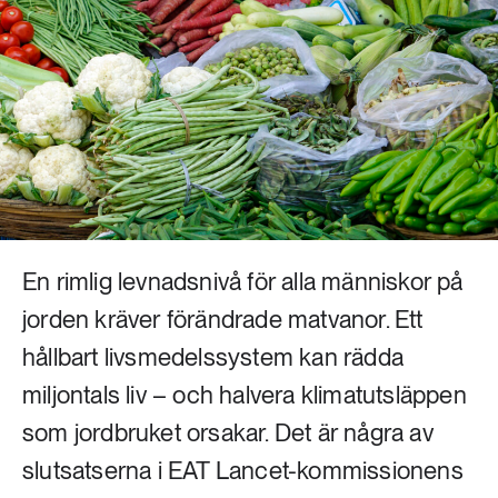
Livsstil & konsumtion
Mat & jordbruk
252 ARTIKLAR
Landsbygd
Skog
939 ARTIKLAR
Social hållbarhet
Livsstil & konsumtion
Transport
612 ARTIKLAR
Mat & jordbruk
Vatten
En rimlig levnadsnivå för alla människor på
jorden kräver förändrade matvanor. Ett
262 ARTIKLAR
Skog
hållbart livsmedelssystem kan rädda
miljontals liv – och halvera klimatutsläppen
360 ARTIKLAR
som jordbruket orsakar. Det är några av
Social hållbarhet
slutsatserna i EAT Lancet-kommissionens