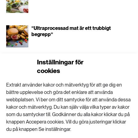
”Ultraprocessad mat är ett trubbigt
begrepp”
Inställningar för
Stora skillnader i lönsamhet i
livsmedelskedjan
cookies
Extrakt använder kakor och mätverktyg för att ge dig en
bättre upplevelse och göra det enklare att använda
webbplatsen. Vi ber om ditt samtycke för att använda dessa
kakor och mätverktyg. Du kan själv välja vilka typer av kakor
Malmö först med
som du samtycker till. Godkänner du alla kakor klickar du på
knappen Accepera cookies. Vill du göra justeringar klickar
du på knappen Se inställningar.
rådgivning om