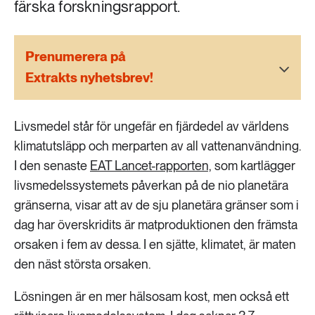
färska forskningsrapport.
189 ARTIKLAR
Transport
Prenumerera på
473 ARTIKLAR
Vatten
Extrakts nyhetsbrev!
Livsmedel står för ungefär en fjärdedel av världens
klimatutsläpp och merparten av all vattenanvändning.
I den senaste
EAT Lancet-rapporten,
som kartlägger
livsmedelssystemets påverkan på de nio planetära
gränserna, visar att av de sju planetära gränser som i
dag har överskridits är matproduktionen den främsta
orsaken i fem av dessa. I en sjätte, klimatet, är maten
den näst största orsaken.
Lösningen är en mer hälsosam kost, men också ett