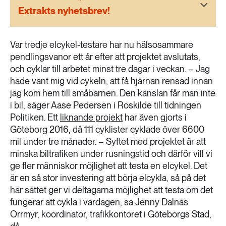
189 ARTIKLAR
Extrakts nyhetsbrev!
Transport
Var tredje elcykel-testare har nu hälsosammare
473 ARTIKLAR
Vatten
pendlingsvanor ett år efter att projektet avslutats,
och cyklar till arbetet minst tre dagar i veckan.
–
Jag
hade vant mig vid cykeln, att få hjärnan rensad innan
jag kom hem till småbarnen. Den känslan får man inte
i bil, säger Aase Pedersen i Roskilde till tidningen
Politiken. Ett
liknande projekt
har även gjorts i
Göteborg 2016, då 111 cyklister cyklade över 6600
mil under tre månader. – Syftet med projektet är att
minska biltrafiken under rusningstid och därför vill vi
ge fler människor möjlighet att testa en elcykel. Det
är en så stor investering att börja elcykla, så på det
här sättet ger vi deltagarna möjlighet att testa om det
fungerar att cykla i vardagen, sa Jenny Dalnäs
Orrmyr, koordinator, trafikkontoret i Göteborgs Stad,