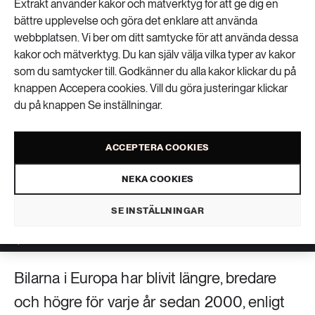
Extrakt använder kakor och mätverktyg för att ge dig en
bättre upplevelse och göra det enklare att använda
webbplatsen. Vi ber om ditt samtycke för att använda dessa
kakor och mätverktyg. Du kan själv välja vilka typer av kakor
som du samtycker till. Godkänner du alla kakor klickar du på
knappen Accepera cookies. Vill du göra justeringar klickar
du på knappen Se inställningar.
ACCEPTERA COOKIES
NEKA COOKIES
SE INSTÄLLNINGAR
I bilolyckor med fotgängare och cyklister är storleken på bilen avgörande för hur
allvarliga följderna blir, enligt en ny rapport. Större bilar innebär också att utsläppen
av partiklar i trafiken ökar. Foto: Istock
Bilarna i Europa har blivit längre, bredare
och högre för varje år sedan 2000, enligt