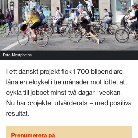
Livsstil & konsumtion
Mat & jordbruk
252 ARTIKLAR
Landsbygd
Skog
939 ARTIKLAR
Social hållbarhet
Livsstil & konsumtion
Foto: Mostphotos
Transport
612 ARTIKLAR
I ett danskt projekt fick 1 700 bilpendlare
Mat & jordbruk
Vatten
låna en elcykel i tre månader mot löftet att
262 ARTIKLAR
cykla till jobbet minst två dagar i veckan.
Skog
Nu har projektet utvärderats – med positiva
resultat.
360 ARTIKLAR
Social hållbarhet
Prenumerera på