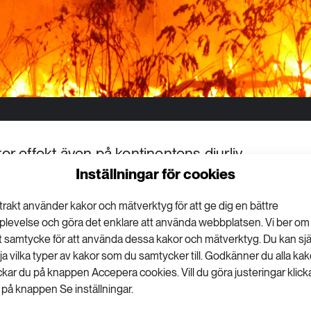
or effekt även på kontinentens djurliv.
Inställningar för cookies
 ha dött i bränderna och flera arter tros få
trakt använder kakor och mätverktyg för att ge dig en bättre
plevelse och göra det enklare att använda webbplatsen. Vi ber om
ning från
University of Sydney
kan så många som en
tt samtycke för att använda dessa kakor och mätverktyg. Du kan sjä
på grund av bränderna i Australien sedan de startade.
lja vilka typer av kakor som du samtycker till. Godkänner du alla kak
ickar du på knappen Accepera cookies. Vill du göra justeringar klick
u, som sker så snabbt i så stora områden, går inte att
 på knappen Se inställningar.
nat, säger Chris Dickman, professor i ekologi på