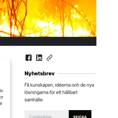
Nyhetsbrev
Få kunskapen, idéerna och de nya
lv
lösningarna för ett hållbart
or
samhälle.
ar
SKICKA