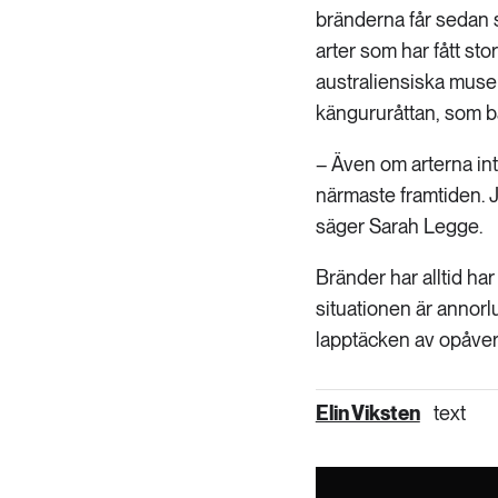
bränderna får sedan s
arter som har fått st
australiensiska mus
kängururåttan, som bar
– Även om arterna int
närmaste framtiden. Jag
säger Sarah Legge.
Bränder har alltid har 
situationen är annor
lapptäcken av opåver
Elin Viksten
text