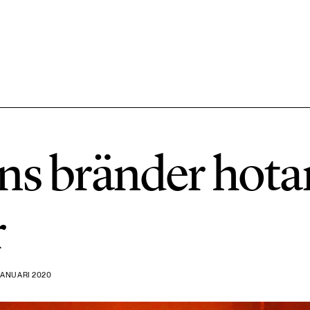
584 ARTIKLAR
Hållbara städer
ns bränder hota
1492 ARTIKLAR
Klimat
r
612 ARTIKLAR
Mat & jordbruk
JANUARI 2020
189 ARTIKLAR
Transport