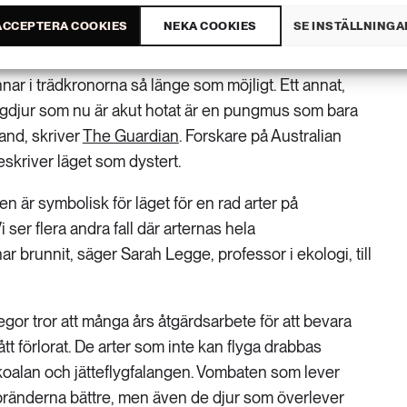
i ett
pressmeddelande
.
ACCEPTERA COOKIES
NEKA COOKIES
SE INSTÄLLNINGA
en som har svårt att komma undan bränderna, de rör
nar i trädkronorna så länge som möjligt. Ett annat,
ngdjur som nu är akut hotat är en pungmus som bara
and, skriver
The Guardian
. Forskare på Australian
eskriver läget som dystert.
n är symbolisk för läget för en rad arter på
i ser flera andra fall där arternas hela
 brunnit, säger Sarah Legge, professor i ekologi, till
or tror att många års åtgärdsarbete för att bevara
tt förlorat. De arter som inte kan flyga drabbas
 koalan och jätteflygfalangen. Vombaten som lever
 bränderna bättre, men även de djur som överlever