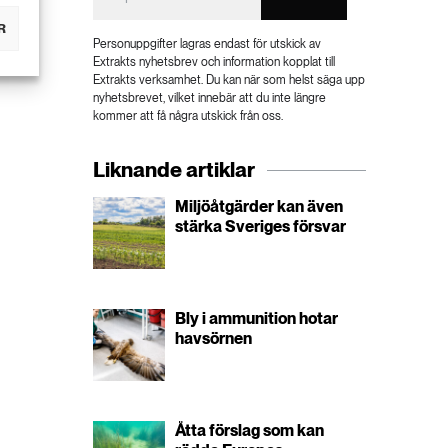
R
Personuppgifter lagras endast för utskick av
Extrakts nyhetsbrev och information kopplat till
Extrakts verksamhet. Du kan när som helst säga upp
nyhetsbrevet, vilket innebär att du inte längre
kommer att få några utskick från oss.
Liknande artiklar
Miljöåtgärder kan även
stärka Sveriges försvar
Bly i ammunition hotar
havsörnen
Åtta förslag som kan