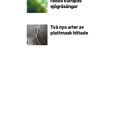
rädda Europas
sjögräsängar
Två nya arter av
plattmask hittade