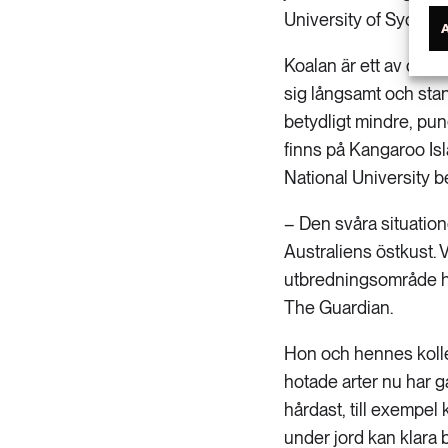
University of Sydney, 
Koalan är ett av djur
sig långsamt och stan
betydligt mindre, pu
finns på Kangaroo Isl
National University b
– Den svåra situatione
Australiens östkust. V
utbredningsområde har
The Guardian.
Hon och hennes kolleg
hotade arter nu har gå
hårdast, till exempel
under jord kan klara