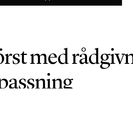
rst med rådgiv
passning
NI 2026