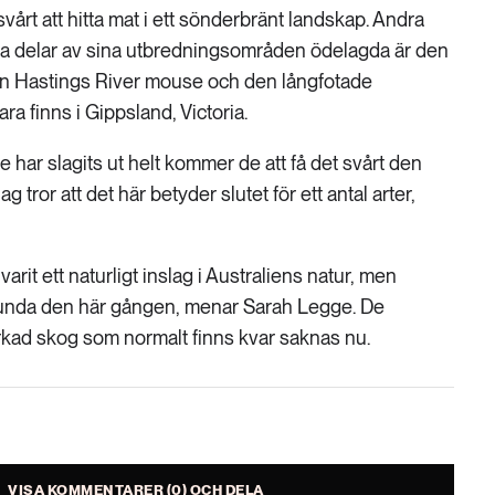
vårt att hitta mat i ett sönderbränt landskap. Andra
ora delar av sina utbredningsområden ödelagda är den
en Hastings River mouse och den långfotade
a finns i Gippsland, Victoria.
e har slagits ut helt kommer de att få det svårt den
 tror att det här betyder slutet för ett antal arter,
varit ett naturligt inslag i Australiens natur, men
lunda den här gången, menar Sarah Legge. De
kad skog som normalt finns kvar saknas nu.
VISA KOMMENTARER (0) OCH DELA