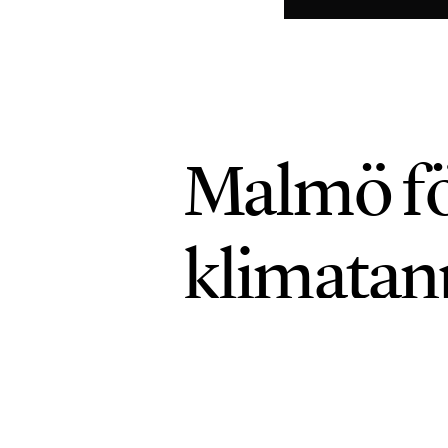
Malmö fö
klimatan
HÅLLBARA STÄDER
PUBLICERAD 30 JU