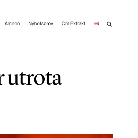
Ämnen
Nyhetsbrev
Om Extrakt
473 ARTIKLAR
Industri & Energi
r utrota
252 ARTIKLAR
Landsbygd
262 ARTIKLAR
Skog
473 ARTIKLAR
Vatten