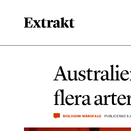
900 ARTIKLAR
Biologisk mångfald
Australie
471 ARTIKLAR
Kemikalier
flera arte
939 ARTIKLAR
Livsstil & konsumtion
BIOLOGISK MÅNGFALD
PUBLICERAD 9 
360 ARTIKLAR
Social hållbarhet