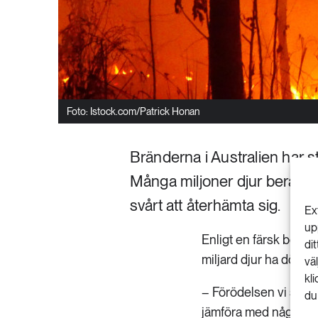
Foto: Istock.com/Patrick Honan
Bränderna i Australien har st
Många miljoner djur beräknas
svårt att återhämta sig.
Ex
up
Enligt en färsk beräk
di
miljard djur ha dött 
vä
kl
– Förödelsen vi ser n
du
jämföra med något an