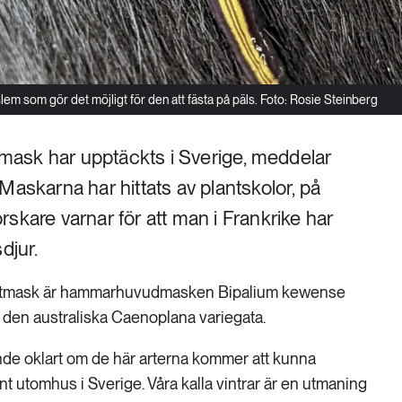
em som gör det möjligt för den att fästa på päls. Foto: Rosie Steinberg
ttmask har upptäckts i Sverige, meddelar
Maskarna har hittats av plantskolor, på
skare varnar för att man i Frankrike har
djur.
lattmask är hammarhuvudmasken Bipalium kewense
 den australiska Caenoplana variegata.
nde oklart om de här arterna kommer att kunna
t utomhus i Sverige. Våra kalla vintrar är en utmaning