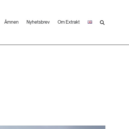
Ämnen
Nyhetsbrev
Om Extrakt
473 ARTIKLAR
Industri & Energi
252 ARTIKLAR
Landsbygd
262 ARTIKLAR
Skog
473 ARTIKLAR
Vatten