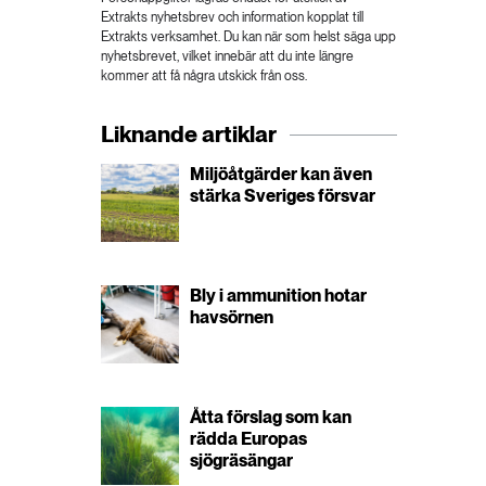
Extrakts nyhetsbrev och information kopplat till
Extrakts verksamhet. Du kan när som helst säga upp
nyhetsbrevet, vilket innebär att du inte längre
kommer att få några utskick från oss.
Liknande artiklar
Miljöåtgärder kan även
stärka Sveriges försvar
Bly i ammunition hotar
havsörnen
Åtta förslag som kan
rädda Europas
sjögräsängar