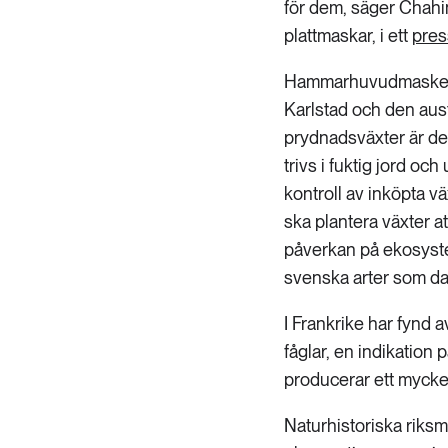
för dem, säger Chahi
plattmaskar, i ett
pre
Hammarhuvudmasken hit
Karlstad och den aus
prydnadsväxter är de
trivs i fuktig jord oc
kontroll av inköpta v
ska plantera växter a
påverkan på ekosystem
svenska arter som da
I Frankrike har fynd 
fåglar, en indikation 
producerar ett mycket
Naturhistoriska riks