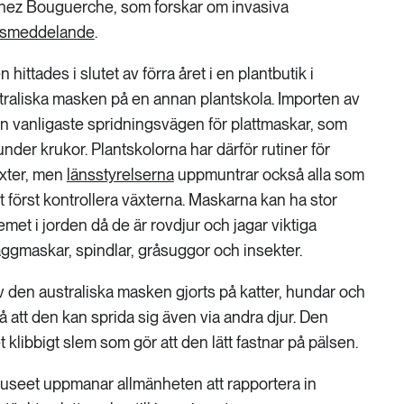
nez Bouguerche, som forskar om invasiva
ssmeddelande
.
tades i slutet av förra året i en plantbutik i
traliska masken på en annan plantskola. Importen av
n vanligaste spridningsvägen för plattmaskar, som
h under krukor. Plantskolorna har därför rutiner för
äxter, men
länsstyrelserna
uppmuntrar också alla som
tt först kontrollera växterna. Maskarna kan ha stor
et i jorden då de är rovdjur och jagar viktiga
ggmaskar, spindlar, gråsuggor och insekter.
av den australiska masken gjorts på katter, hundar och
på att den kan sprida sig även via andra djur. Den
 klibbigt slem som gör att den lätt fastnar på pälsen.
museet uppmanar allmänheten att rapportera in