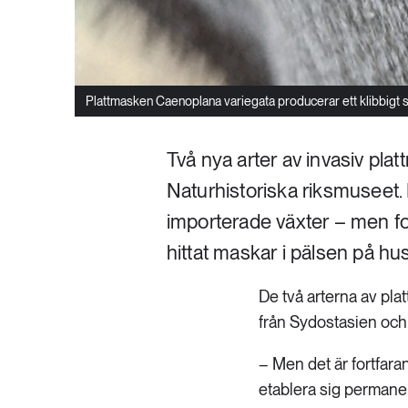
Plattmasken Caenoplana variegata producerar ett klibbigt sl
Två nya arter av invasiv pla
Naturhistoriska riksmuseet. 
importerade växter – men for
hittat maskar i pälsen på hus
De två arterna av p
från Sydostasien och
– Men det är fortfara
etablera sig permanen