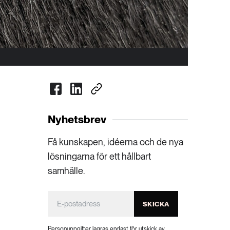
Nyhetsbrev
Få kunskapen, idéerna och de nya
lösningarna för ett hållbart
samhälle.
SKICKA
Personuppgifter lagras endast för utskick av