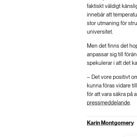
faktiskt väldigt känsl
innebär att temperatu
stor utmaning för st
universitet.
Men det finns det ho
anpassar sig till för
spekulerar i att det k
– Det vore positivt om
kunna föras vidare ti
för att vara säkra på 
pressmeddelande
.
Karin Montgomery