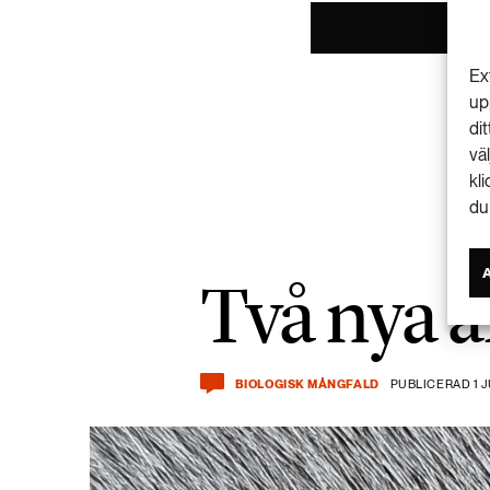
Ex
up
di
vä
kl
du
Två nya a
BIOLOGISK MÅNGFALD
PUBLICERAD 1 J