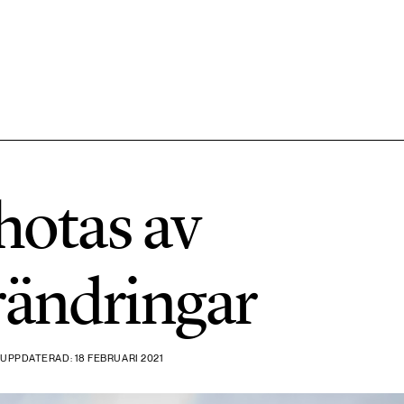
584 ARTIKLAR
Hållbara städer
hotas av
1492 ARTIKLAR
Klimat
rändringar
612 ARTIKLAR
Mat & jordbruk
 UPPDATERAD: 18 FEBRUARI 2021
189 ARTIKLAR
Transport