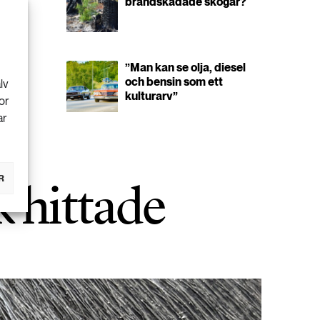
brandskadade skogar?
”Man kan se olja, diesel
och bensin som ett
lv
kulturarv”
or
ar
k hittade
R