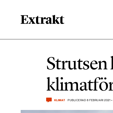
900 ARTIKLAR
Biologisk mångfald
Strutsen 
471 ARTIKLAR
Kemikalier
klimatfö
939 ARTIKLAR
Livsstil & konsumtion
KLIMAT
PUBLICERAD 8 FEBRUARI 2021 •
360 ARTIKLAR
Social hållbarhet