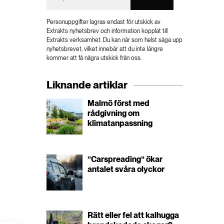
Personuppgifter lagras endast för utskick av
Extrakts nyhetsbrev och information kopplat till
Extrakts verksamhet. Du kan när som helst säga upp
nyhetsbrevet, vilket innebär att du inte längre
kommer att få några utskick från oss.
Liknande artiklar
Malmö först med
rådgivning om
klimatanpassning
”Carspreading” ökar
antalet svåra olyckor
Rätt eller fel att kalhugga