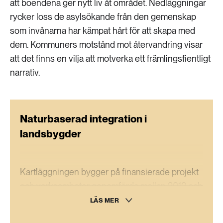
att boendena ger nytt liv åt området. Nedläggningar
rycker loss de asylsökande från den gemenskap
som invånarna har kämpat hårt för att skapa med
dem. Kommuners motstånd mot återvandring visar
att det finns en vilja att motverka ett främlingsfientligt
narrativ.
Naturbaserad integration i
landsbygder
Kartläggningen bygger på finansierade projekt
och verksamheter genomförda mellan 2012 och
2022 inom gröna näringar, av civilsamhället
LÄS MER
och/eller kommuner, samt inom