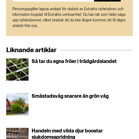
desto större budget och legitimitet tycks de få.
Personuppgifter lagras endast för utskick av Extrakts nyhetsbrev och
Deltagarna får tillgång till ett större nätverk och
information kopplat till Extrakts verksamhet. Du kan när som helst säga
kunskapen tycks också bevaras bättre i
upp nyhetsbrevet, vilket innebär att du inte längre kommer att få några
utskick från oss.
organisationerna.
Integration på landsbygder kräver både snabba
Liknande artiklar
insatser och långsiktighet | slu.se
Så tar du egna fröer i trädgårdslandet
Naturen och landskapet som arena för
integration – En kartläggning av projekt och
verksamheter 2012–2022
Småstadsvåg snarare än grön våg
Handeln med vilda djur boostar
sjukdomsspridning