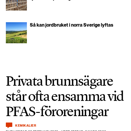
Så kan jordbruket i norra Sverige lyftas
Privata brunnsägare
står ofta ensamma vid
PFAS-föroreningar
KEMIKALIER