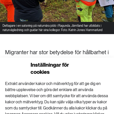
Deltagare i en satsning på naturnära jobb i Ragunda, Jämtland har utbildats i
naturvägledning och guidar här sina kollegor. Foto: Katrin Jones Hammarlund
Migranter har stor betydelse för hållbarhet i
landsbygder. En ny kartläggning av
Inställningar för
integrationsprojekt i naturmiljöer och
cookies
landsbygder visar att insatserna skapar
Extrakt använder kakor och mätverktyg för att ge dig en
meningsfulla aktiviteter, att många av
bättre upplevelse och göra det enklare att använda
deltagarna utvidgar sina nätverk och går
webbplatsen. Vi ber om ditt samtycke för att använda dessa
kakor och mätverktyg. Du kan själv välja vilka typer av kakor
vidare till jobb eller utbildningar.
som du samtycker till. Godkänner du alla kakor klickar du på