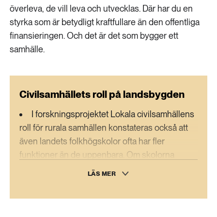
överleva, de vill leva och utvecklas. Där har du en
styrka som är betydligt kraftfullare än den offentliga
finansieringen. Och det är det som bygger ett
samhälle.
Civilsamhällets roll på landsbygden
I forskningsprojektet Lokala civilsamhällens
roll för rurala samhällen konstateras också att
även landets folkhögskolor ofta har fler
funktioner än de uppenbara. Om skolorna
lyckas bli en integrerad del i lokalsamhället, och
LÄS MER
inte isolerade öar, fungerar de ofta som fysiska
mötesplatser där det demokratiska samtalet
hålls vid liv.