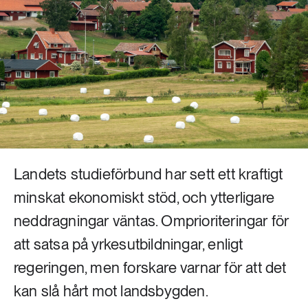
Livsstil & konsumtion
Mat & jordbruk
252 ARTIKLAR
Landsbygd
Skog
939 ARTIKLAR
Social hållbarhet
Livsstil & konsumtion
Transport
612 ARTIKLAR
Mat & jordbruk
Vatten
Landets studieförbund har sett ett kraftigt
minskat ekonomiskt stöd, och ytterligare
262 ARTIKLAR
Skog
neddragningar väntas. Omprioriteringar för
att satsa på yrkesutbildningar, enligt
360 ARTIKLAR
regeringen, men forskare varnar för att det
Social hållbarhet
kan slå hårt mot landsbygden.