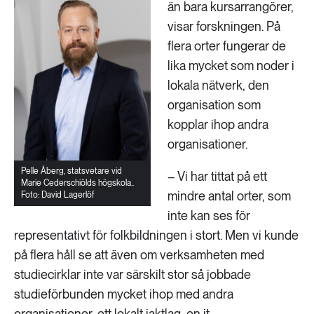
än bara kursarrangörer,
visar forskningen. På
flera orter fungerar de
lika mycket som noder i
lokala nätverk, den
organisation som
kopplar ihop andra
organisationer.
Pelle Åberg, statsvetare vid
– Vi har tittat på ett
Marie Cederschiölds högskola..
mindre antal orter, som
Foto: David Lagerlöf
inte kan ses för
representativt för folkbildningen i stort. Men vi kunde
på flera håll se att även om verksamheten med
studiecirklar inte var särskilt stor så jobbade
studieförbunden mycket ihop med andra
organisationer, ett lokalt jaktlag, en it-