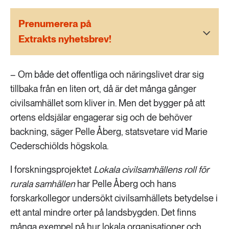
189 ARTIKLAR
Transport
Prenumerera på
Extrakts nyhetsbrev!
473 ARTIKLAR
Vatten
– Om både det offentliga och näringslivet drar sig
tillbaka från en liten ort, då är det många gånger
civilsamhället som kliver in. Men det bygger på att
ortens eldsjälar engagerar sig och de behöver
backning, säger Pelle Åberg, statsvetare vid Marie
Cederschiölds högskola.
I forskningsprojektet
Lokala civilsamhällens roll för
rurala samhällen
har Pelle Åberg och hans
forskarkollegor undersökt civilsamhällets betydelse i
ett antal mindre orter på landsbygden. Det finns
många exempel på hur lokala organisationer och