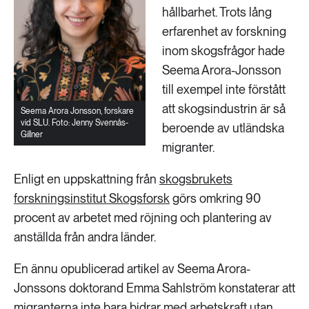
hållbarhet. Trots lång
erfarenhet av forskning
inom skogsfrågor hade
Seema Arora-Jonsson
till exempel inte förstått
att skogsindustrin är så
Seema Arora Jonsson, forskare
vid SLU. Foto: Jenny Svennås-
beroende av utländska
Gillner
migranter.
Enligt en uppskattning från
skogsbrukets
forskningsinstitut Skogsforsk
görs omkring 90
procent av arbetet med röjning och plantering av
anställda från andra länder.
En ännu opublicerad artikel av Seema Arora-
Jonssons doktorand Emma Sahlström konstaterar att
migranterna inte bara bidrar med arbetskraft utan