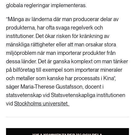
Livsstil & konsumtion
globala regleringar implementeras.
Mat & jordbruk
252 ARTIKLAR
”Många av länderna där man producerar delar av
Landsbygd
produkterna, har ofta svaga regelverk och
Skog
institutioner. Det ökar risken för kränkning av
939 ARTIKLAR
Social hållbarhet
mänskliga rättigheter eller att man orsakar stora
Livsstil & konsumtion
miljöproblem när man importerar produkter från
Transport
dessa länder. Det är ganska komplext om man tänker
612 ARTIKLAR
på bilföretag till exempel som importerar mineraler
Mat & jordbruk
Vatten
och metaller som kanske har processats i Kina”,
säger Maria-Therese Gustafsson, docent i
262 ARTIKLAR
Skog
statsvetenskap vid Statsvetenskapliga institutionen
vid
Stockholms universitet.
360 ARTIKLAR
Social hållbarhet