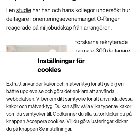
I en
studie
har han och hans kollegor undersökt hur
deltagare i orienteringsevenemanget O-Ringen
reagerade på miljöbudskap från arrangören.
Forskarna rekryterade
närmare 300 deltagare
och delade in dem i två
Inställningar för
grupper. Inför
cookies
evenemanget fick den
Extrakt använder kakor och mätverktyg för att ge dig en
ena gruppen ett mejl
bättre upplevelse och göra det enklare att använda
med information om hur
webbplatsen. Vi ber om ditt samtycke för att använda dessa
de kunde minska sin
kakor och mätverktyg. Du kan själv välja vilka typer av kakor
miljöpåverkan genom
som du samtycker till. Godkänner du alla kakor klickar du på
olika hållbara val.
knappen Accepera cookies. Vill du göra justeringar klickar
du på knappen Se inställningar.
Kontrollgruppen fick i
Erik Lundberg, forskare vid
Göteborgs universitet. Foto: Isac
stället information om