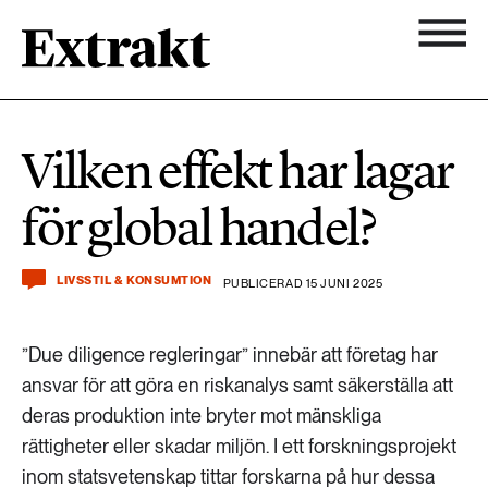
900 ARTIKLAR
Biologisk mångfald
Ämnen
Vilken effekt har lagar
Biologisk mångfald
Nyhetsbrev
584 ARTIKLAR
för global handel?
Hållbara städer
Hållbara städer
Om Extrakt
473 ARTIKLAR
Industri & Energi
LIVSSTIL & KONSUMTION
PUBLICERAD 15 JUNI 2025
Industri & Energi
Kemikalier
”Due diligence regleringar” innebär att företag har
471 ARTIKLAR
Klimat
ansvar för att göra en riskanalys samt säkerställa att
Kemikalier
deras produktion inte bryter mot mänskliga
Landsbygd
rättigheter eller skadar miljön. I ett forskningsprojekt
1492 ARTIKLAR
Klimat
inom statsvetenskap tittar forskarna på hur dessa