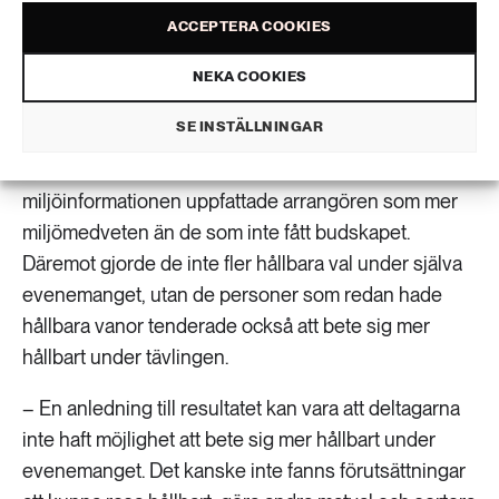
Lundmark
gemenskap och social
ACCEPTERA COOKIES
hållbarhet.
NEKA COOKIES
Syftet var att undersöka om miljöbudskapet
SE INSTÄLLNINGAR
påverkade deltagarnas beteenden under
evenemanget. De deltagare som hade fått
miljöinformationen uppfattade arrangören som mer
miljömedveten än de som inte fått budskapet.
Däremot gjorde de inte fler hållbara val under själva
evenemanget, utan de personer som redan hade
hållbara vanor tenderade också att bete sig mer
hållbart under tävlingen.
– En anledning till resultatet kan vara att deltagarna
inte haft möjlighet att bete sig mer hållbart under
evenemanget. Det kanske inte fanns förutsättningar