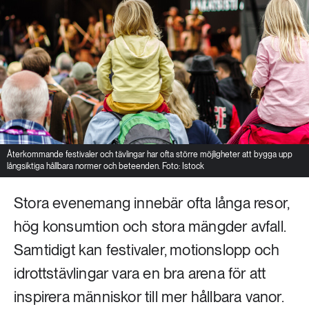
Återkommande festivaler och tävlingar har ofta större möjligheter att bygga upp
långsiktiga hållbara normer och beteenden. Foto: Istock
Stora evenemang innebär ofta långa resor,
hög konsumtion och stora mängder avfall.
Samtidigt kan festivaler, motionslopp och
idrottstävlingar vara en bra arena för att
inspirera människor till mer hållbara vanor.