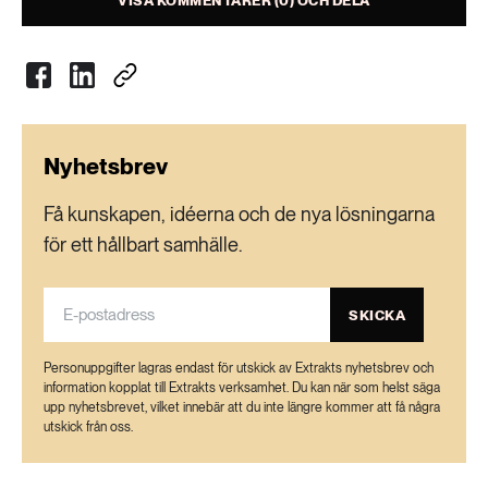
VISA KOMMENTARER (0) OCH DELA
189 ARTIKLAR
Transport
473 ARTIKLAR
Vatten
Nyhetsbrev
Få kunskapen, idéerna och de nya lösningarna
för ett hållbart samhälle.
SKICKA
Personuppgifter lagras endast för utskick av Extrakts nyhetsbrev och
information kopplat till Extrakts verksamhet. Du kan när som helst säga
upp nyhetsbrevet, vilket innebär att du inte längre kommer att få några
utskick från oss.