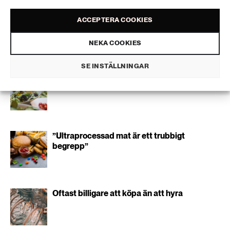
information kopplat till Extrakts verksamhet. Du kan när som helst säga
189 ARTIKLAR
upp nyhetsbrevet, vilket innebär att du inte längre kommer att få några
Transport
utskick från oss.
ACCEPTERA COOKIES
NEKA COOKIES
473 ARTIKLAR
Vatten
Liknande artiklar
SE INSTÄLLNINGAR
Göteborg gör vegetariskt till standard
”Ultraprocessad mat är ett trubbigt
begrepp”
Oftast billigare att köpa än att hyra