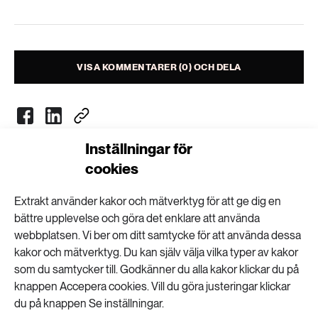
Livsstil & konsumtion
Mat & jordbruk
252 ARTIKLAR
Landsbygd
Skog
VISA KOMMENTARER (0) OCH DELA
939 ARTIKLAR
Social hållbarhet
Livsstil & konsumtion
Transport
Inställningar för
612 ARTIKLAR
Mat & jordbruk
Vatten
cookies
Nyhetsbrev
Extrakt använder kakor och mätverktyg för att ge dig en
Få kunskapen, idéerna och de nya lösningarna
262 ARTIKLAR
bättre upplevelse och göra det enklare att använda
Skog
för ett hållbart samhälle.
webbplatsen. Vi ber om ditt samtycke för att använda dessa
kakor och mätverktyg. Du kan själv välja vilka typer av kakor
360 ARTIKLAR
som du samtycker till. Godkänner du alla kakor klickar du på
SKICKA
Social hållbarhet
knappen Accepera cookies. Vill du göra justeringar klickar
du på knappen Se inställningar.
Personuppgifter lagras endast för utskick av Extrakts nyhetsbrev och