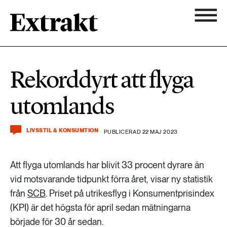
900 ARTIKLAR
Biologisk mångfald
Ämnen
Rekorddyrt att flyga
Biologisk mångfald
Nyhetsbrev
584 ARTIKLAR
utomlands
Hållbara städer
Hållbara städer
Om Extrakt
473 ARTIKLAR
Industri & Energi
LIVSSTIL & KONSUMTION
PUBLICERAD 22 MAJ 2023
Industri & Energi
Kemikalier
Att flyga utomlands har blivit 33 procent dyrare än
471 ARTIKLAR
Klimat
vid motsvarande tidpunkt förra året, visar ny statistik
Kemikalier
från
SCB
. Priset på utrikesflyg i Konsumentprisindex
Landsbygd
(KPI) är det högsta för april sedan mätningarna
1492 ARTIKLAR
Klimat
började för 30 år sedan.