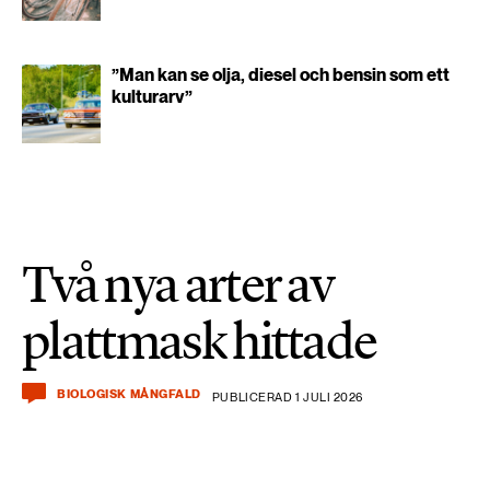
”Man kan se olja, diesel och bensin som ett
kulturarv”
Två nya arter av
plattmask hittade
BIOLOGISK MÅNGFALD
PUBLICERAD 1 JULI 2026