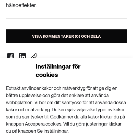
Livsstil & konsumtion
hälsoeffekter.
Mat & jordbruk
252 ARTIKLAR
Landsbygd
Skog
VISA KOMMENTARER (0) OCH DELA
939 ARTIKLAR
Social hållbarhet
Livsstil & konsumtion
Transport
612 ARTIKLAR
Inställningar för
Mat & jordbruk
Vatten
cookies
Nyhetsbrev
262 ARTIKLAR
Extrakt använder kakor och mätverktyg för att ge dig en
Skog
Få kunskapen, idéerna och de nya lösningarna
bättre upplevelse och göra det enklare att använda
webbplatsen. Vi ber om ditt samtycke för att använda dessa
för ett hållbart samhälle.
kakor och mätverktyg. Du kan själv välja vilka typer av kakor
360 ARTIKLAR
Social hållbarhet
som du samtycker till. Godkänner du alla kakor klickar du på
SKICKA
knappen Accepera cookies. Vill du göra justeringar klickar
du på knappen Se inställningar.