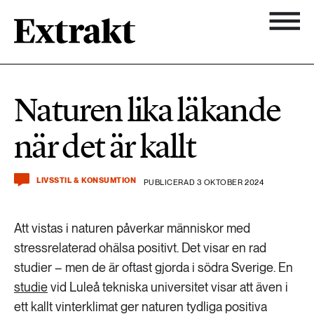
900 ARTIKLAR
Biologisk mångfald
Ämnen
Naturen lika läkande
Biologisk mångfald
Nyhetsbrev
584 ARTIKLAR
när det är kallt
Hållbara städer
Hållbara städer
Om Extrakt
473 ARTIKLAR
Industri & Energi
LIVSSTIL & KONSUMTION
PUBLICERAD 3 OKTOBER 2024
Industri & Energi
Kemikalier
Att vistas i naturen påverkar människor med
471 ARTIKLAR
Klimat
stressrelaterad ohälsa positivt. Det visar en rad
Kemikalier
studier – men de är oftast gjorda i södra Sverige. En
Landsbygd
studie
vid Luleå tekniska universitet visar att även i
1492 ARTIKLAR
Klimat
ett kallt vinterklimat ger naturen tydliga positiva