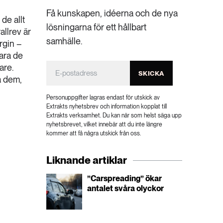
Få kunskapen, idéerna och de nya
de allt
lösningarna för ett hållbart
allrev är
samhälle.
rgin –
ara de
are.
SKICKA
a dem,
Personuppgifter lagras endast för utskick av
Extrakts nyhetsbrev och information kopplat till
Extrakts verksamhet. Du kan när som helst säga upp
nyhetsbrevet, vilket innebär att du inte längre
kommer att få några utskick från oss.
Liknande artiklar
”Carspreading” ökar
antalet svåra olyckor