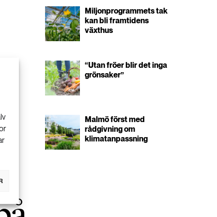
Miljonprogrammets tak
kan bli framtidens
växthus
“Utan fröer blir det inga
grönsaker”
lv
Malmö först med
or
rådgivning om
klimatanpassning
ar
R
på