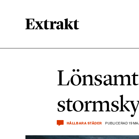
900 ARTIKLAR
Biologisk mångfald
Lönsamt 
471 ARTIKLAR
Kemikalier
stormsk
939 ARTIKLAR
Livsstil & konsumtion
HÅLLBARA STÄDER
PUBLICERAD 19 MA
360 ARTIKLAR
Social hållbarhet