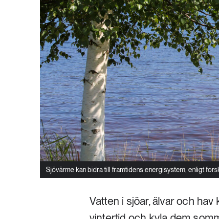
Sjövärme kan bidra till framtidens energisystem, enligt forsk
Vatten i sjöar, älvar och ha
vintertid och kyla dem somm