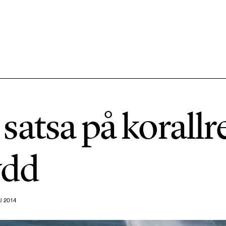
584 ARTIKLAR
Hållbara städer
satsa på korall
1492 ARTIKLAR
Klimat
ydd
612 ARTIKLAR
Mat & jordbruk
J 2014
189 ARTIKLAR
Transport