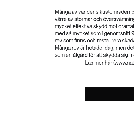
Många av världens kustområden beby
värre av stormar och översvämningar
mycket effektiva skydd mot dramat
med så mycket som i genomsnitt 97 
rev som finns och restaurera ska
Många rev är hotade idag, men det f
som en åtgärd för att skydda sig mo
Läs mer här (www.na