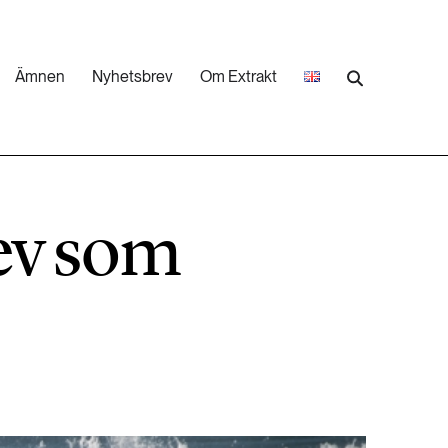
Ämnen
Nyhetsbrev
Om Extrakt
473 ARTIKLAR
Industri & Energi
rev som
252 ARTIKLAR
Landsbygd
262 ARTIKLAR
Skog
473 ARTIKLAR
Vatten