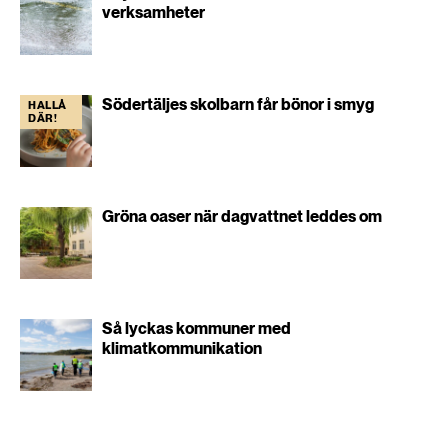
verksamheter
Södertäljes skolbarn får bönor i smyg
HALLÅ
DÄR!
Gröna oaser när dagvattnet leddes om
Så lyckas kommuner med
klimatkommunikation