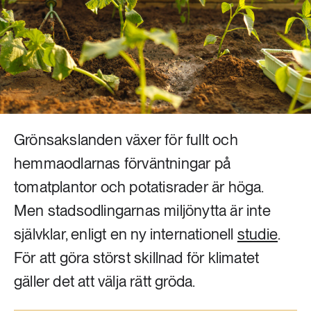
Livsstil & konsumtion
Mat & jordbruk
252 ARTIKLAR
Landsbygd
Skog
939 ARTIKLAR
Social hållbarhet
Livsstil & konsumtion
Transport
Grönsakslanden växer för fullt och
612 ARTIKLAR
Mat & jordbruk
hemmaodlarnas förväntningar på
Vatten
tomatplantor och potatisrader är höga.
262 ARTIKLAR
Men stadsodlingarnas miljönytta är inte
Skog
självklar, enligt en ny internationell
studie
.
För att göra störst skillnad för klimatet
360 ARTIKLAR
Social hållbarhet
gäller det att välja rätt gröda.