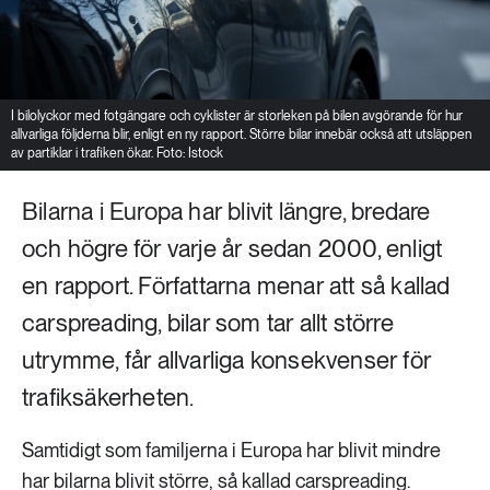
I bilolyckor med fotgängare och cyklister är storleken på bilen avgörande för hur
allvarliga följderna blir, enligt en ny rapport. Större bilar innebär också att utsläppen
av partiklar i trafiken ökar. Foto: Istock
Bilarna i Europa har blivit längre, bredare
och högre för varje år sedan 2000, enligt
en rapport. Författarna menar att så kallad
carspreading, bilar som tar allt större
utrymme, får allvarliga konsekvenser för
trafiksäkerheten.
Samtidigt som familjerna i Europa har blivit mindre
har bilarna blivit större, så kallad carspreading.