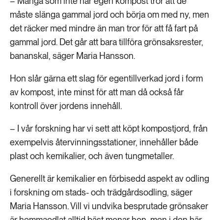
– Många som inte har egen kompost tror att de
måste slänga gammal jord och börja om med ny, men
det räcker med mindre än man tror för att få fart på
gammal jord. Det går att bara tillföra grönsaksrester,
bananskal, säger Maria Hansson.
Hon slår gärna ett slag för egentillverkad jord i form
av kompost, inte minst för att man då också får
kontroll över jordens innehåll.
– I vår forskning har vi sett att köpt kompostjord, från
exempelvis återvinningsstationer, innehåller både
plast och kemikalier, och även tungmetaller.
Generellt är kemikalier en förbisedd aspekt av odling
i forskning om stads- och trädgårdsodling, säger
Maria Hansson. Vill vi undvika besprutade grönsaker
är hemmaodlat alltid bäst menar hon, men i den här