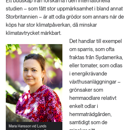
Ett budskap från forskarna i den internationella
studien – som fått stor uppmärksamhet i bland annat
Storbritannien – är att odla grödor som annars när de
köps har stor klimatpåverkan, då minskar
klimatavtrycket märkbart.
Det handlar till exempel
om sparris, som ofta
fraktas från Sydamerika,
eller tomater, som odlas
i energikrävande
växthusanläggningar –
grönsaker som
hemmaodlare relativt
enkelt odlar i
hemmaträdgården,
samtidigt som de
Maria Hansson vid Lunds