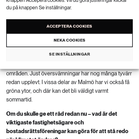
knappen Accepera cookies. Vill du göra justeringar klickar
– Vi ska anställa en rådgivare efter sommaren, men
du på knappen Se inställningar.
vi har redan testat lite och börjat bygga upp
verksamheten. Vi ser att särskilt de lite mindre
ACCEPTERA COOKIES
bostadsrättsföreningarna och fastighetsägarna vill
ha hjälp att förstå vilka riskerna egentligen är. De vill
NEKA COOKIES
ha hjälp att tolka underlagen som vi erbjuder från
SE INSTÄLLNINGAR
kommunen. Vi har till exempel värmekartor och
modelleringar som visar översvämningsrisken i olika
områden. Just översvämningar har nog många tyvärr
redan upplevt. I vissa delar av Malmö har vi också få
gröna ytor, och där kan det bli väldigt varmt
sommartid.
Om du skulle ge ett råd redan nu – vad är det
viktigaste fastighetsägare och
bostadsrättsföreningar kan göra för att stå redo