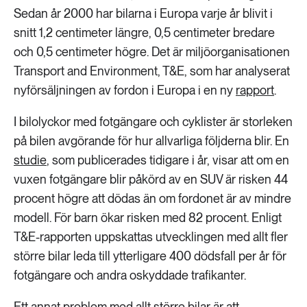
Sedan år 2000 har bilarna i Europa varje år blivit i
snitt 1,2 centimeter längre, 0,5 centimeter bredare
och 0,5 centimeter högre. Det är miljöorganisationen
Transport and Environment, T&E, som har analyserat
nyförsäljningen av fordon i Europa i en ny
rapport
.
I bilolyckor med fotgängare och cyklister är storleken
på bilen avgörande för hur allvarliga följderna blir. En
studie
, som publicerades tidigare i år, visar att om en
vuxen fotgängare blir påkörd av en SUV är risken 44
procent högre att dödas än om fordonet är av mindre
modell. För barn ökar risken med 82 procent. Enligt
T&E-rapporten uppskattas utvecklingen med allt fler
större bilar leda till ytterligare 400 dödsfall per år för
fotgängare och andra oskyddade trafikanter.
Ett annat problem med allt större bilar är att