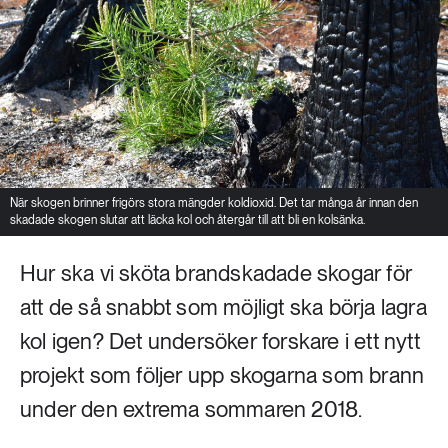
När skogen brinner frigörs stora mängder koldioxid. Det tar många år innan den
skadade skogen slutar att läcka kol och återgår till att bli en kolsänka.
Hur ska vi sköta brandskadade skogar för
att de så snabbt som möjligt ska börja lagra
kol igen? Det undersöker forskare i ett nytt
projekt som följer upp skogarna som brann
under den extrema sommaren 2018.