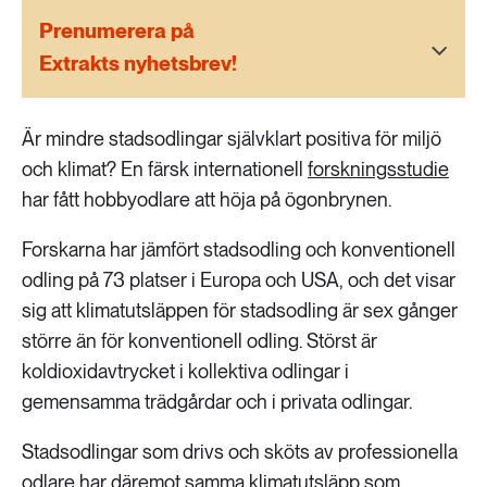
189 ARTIKLAR
Transport
Prenumerera på
Extrakts nyhetsbrev!
473 ARTIKLAR
Vatten
Är mindre stadsodlingar självklart positiva för miljö
och klimat? En färsk internationell
forskningsstudie
har fått hobbyodlare att höja på ögonbrynen.
Forskarna har jämfört stadsodling och konventionell
odling på 73 platser i Europa och USA, och det visar
sig att klimatutsläppen för stadsodling är sex gånger
större än för konventionell odling. Störst är
koldioxidavtrycket i kollektiva odlingar i
gemensamma trädgårdar och i privata odlingar.
Stadsodlingar som drivs och sköts av professionella
odlare har däremot samma klimatutsläpp som