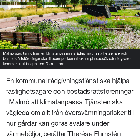
Malmö stad tar nu fram en klimatanpassningsrådgivning. Fastighetsägare och
bostadsrättsföreningar ska till exempel kunna boka in platsbesök där rådgivaren
kommer ut till fastigheten. Foto: Istock
En kommunal rådgivningstjänst ska hjälpa
fastighetsägare och bostadsrättsföreningar
i Malmö att klimatanpassa. Tjänsten ska
vägleda om allt från översvämningsrisker till
hur gårdar kan göras svalare under
värmeböljor, berättar Therése Ehrnstén,