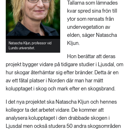
Tallarna som lämnades
kvar spred sina frön till
ytor som rensats från
undervegetation av
elden, säger Natascha
Kljun.
Natascha Kljun, professor vid
Lunds universitet.
Hon berättar att deras
projekt bygger vidare på tidigare studier i Ljusdal, om
hur skogar återhämtar sig efter bränder. Detta är en
av ett fåtal platser i Norden där man har mätt
kolupptaget i skog och mark efter en skogsbrand.
I det nya projektet ska Natascha Kljun och hennes
kollegor ta det arbetet vidare. De kommer att
analysera kolupptaget i den drabbade skogen i
Ljusdal men också studera 50 andra skogsområden