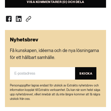
VISA KOMMENTARER (0) OCH DELA
Nyhetsbrev
Få kunskapen, idéerna och de nya lösningarna
för ett hållbart samhälle.
SKICKA
Personuppgifter lagras endast för utskick av Extrakts nyhetsbrev och
information kopplat till Extrakts verksamhet. Du kan när som helst säga
upp nyhetsbrevet, vilket innebär att du inte längre kommer att få några
utskick från oss.