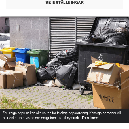
SE INSTÄLLNINGAR
HÅLLBARA STÄDER
PUBLICERAD 3 JUNI 2026 • UPPDATERAD: 8 JUNI 2026
Smutsiga soprum kan öka risken för felaktig sopsortering. Känsliga personer vill
helt enkelt inte vistas där, enligt forskare till ny studie. Foto: Istock