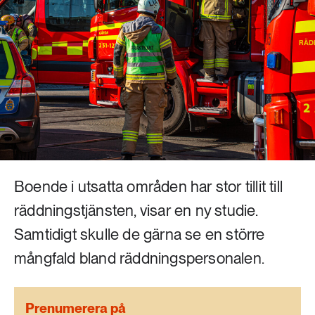
Livsstil & konsumtion
Mat & jordbruk
252 ARTIKLAR
Landsbygd
Skog
939 ARTIKLAR
Social hållbarhet
Livsstil & konsumtion
Transport
612 ARTIKLAR
Mat & jordbruk
Vatten
Boende i utsatta områden har stor tillit till
262 ARTIKLAR
räddningstjänsten, visar en ny studie.
Skog
Samtidigt skulle de gärna se en större
mångfald bland räddningspersonalen.
360 ARTIKLAR
Social hållbarhet
Prenumerera på