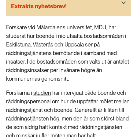
189 ARTIKLAR
Extrakts nyhetsbrev!
Transport
Forskare vid Mälardalens universitet, MDU, har
473 ARTIKLAR
Vatten
studerat hur boende i nio utsatta bostadsområden i
Eskilstuna, Västerås och Uppsala ser på
räddningstjänstens bemötande i samband med
insatser. I de bostadsområden som valts ut är antalet
räddningsinsatser per invånare högre än
kommunernas genomsnitt.
Forskarna i
studien
har intervjuat både boende och
räddningspersonal om hur de uppfattar mötet mellan
räddningstjänst och boende. Generellt är tilliten till
räddningstjänsten hög, men den är som störst bland
de som aldrig haft kontakt med räddningstjänsten
och minskar ju fler möten man har haft.