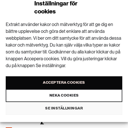
Inställningar för
cookies
Rätt eller fel att kalhugga brandskadade
skogar?
Extrakt använder kakor och mätverktyg för att ge dig en
bättre upplevelse och göra det enklare att använda
webbplatsen. Vi ber om ditt samtycke för att använda dessa
kakor och mätverktyg. Du kan själv välja vilka typer av kakor
”Man kan se olja, diesel och bensin som ett
som du samtycker till. Godkänner du alla kakor klickar du på
kulturarv”
knappen Accepera cookies. Vill du göra justeringar klickar
du på knappen Se inställningar.
ACCEPTERA COOKIES
Din badsjö kan ge
NEKA COOKIES
SE INSTÄLLNINGAR
svalka på oväntat sätt