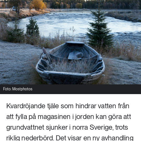
Livsstil & konsumtion
Mat & jordbruk
252 ARTIKLAR
Landsbygd
Skog
939 ARTIKLAR
Social hållbarhet
Livsstil & konsumtion
Transport
612 ARTIKLAR
Mat & jordbruk
Vatten
Foto: Mostphotos
262 ARTIKLAR
Skog
Kvardröjande tjäle som hindrar vatten från
att fylla på magasinen i jorden kan göra att
360 ARTIKLAR
Social hållbarhet
grundvattnet sjunker i norra Sverige, trots
riklig nederbörd. Det visar en ny avhandling