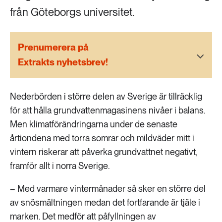
189 ARTIKLAR
från Göteborgs universitet.
Transport
473 ARTIKLAR
Prenumerera på
Vatten
Extrakts nyhetsbrev!
Nederbörden i större delen av Sverige är tillräcklig
för att hålla grundvattenmagasinens nivåer i balans.
Men klimatförändringarna under de senaste
årtiondena med torra somrar och mildväder mitt i
vintern riskerar att påverka grundvattnet negativt,
framför allt i norra Sverige.
– Med varmare vintermånader så sker en större del
av snösmältningen medan det fortfarande är tjäle i
marken. Det medför att påfyllningen av