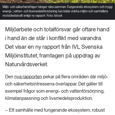
Miljö- och säkerhetsfrågor hänger nära samman. Fungerande ekosystem och trygg
energi-, vatten- och livsmedelsförsörjning kan både stärka miljön och samhällets
motståndskraft enligt ny rapport. Foto: Istock
Miljöarbete och totalförsvar går oftare hand
i hand än de står i konflikt med varandra.
Det visar en ny rapport från IVL Svenska
Miljöinstitutet, framtagen på uppdrag av
Naturvårdsverket.
Den
nya rapporten
pekar på flera områden där miljö-
och säkerhetsintressena överlappar. Det gäller till
exempel frågor som energi- och vattenförsörjning,
klimatanpassning och livsmedelsproduktion.
– Ett samhälle med fungerande ekosystem, robust