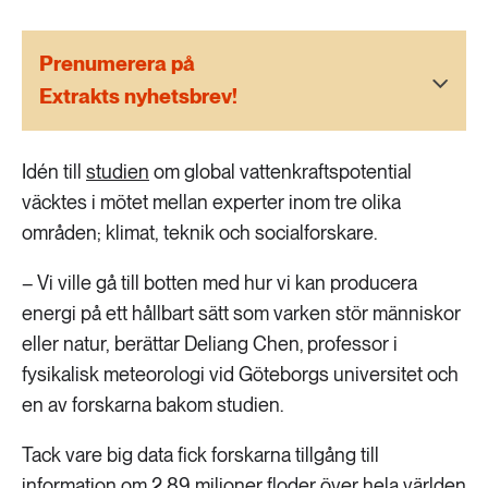
189 ARTIKLAR
Transport
Prenumerera på
Extrakts nyhetsbrev!
473 ARTIKLAR
Vatten
Idén till
studien
om global vattenkraftspotential
väcktes i mötet mellan experter inom tre olika
områden; klimat, teknik och socialforskare.
– Vi ville gå till botten med hur vi kan producera
energi på ett hållbart sätt som varken stör människor
eller natur, berättar Deliang Chen,
professor i
fysikalisk meteorologi vid Göteborgs universitet och
en av forskarna bakom studien.
Tack vare big data fick forskarna tillgång till
information om 2,89 miljoner floder över hela världen