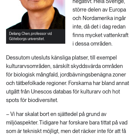
negativt. Hela Sverige,
större delen av Europa
och Nordamerika ingår
inte, då det i dag redan
Deliang Chen,
professor vid
finns mycket vattenkraft
Göteborgs universitet.
i dessa områden.
Dessutom utesluts känsliga platser, till exempel
kulturarvsområden, särskilt skyddsvärda områden
för biologisk mångfald, jordbävningsbenägna zoner
och tätbefolkade regioner. Forskarna har bland annat
utgått från Unescos databas för kulturarv och hot
spots för biodiversitet.
– Vi har skalat bort en sjättedel på grund av
miljöaspekter. Tidigare har forskare bara tittat på vad
som är tekniskt möjligt, men det räcker inte för att få