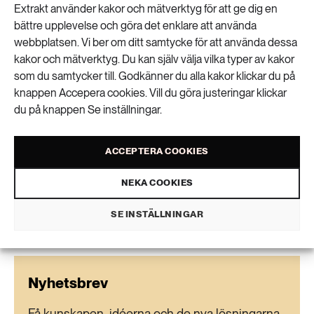
Extrakt använder kakor och mätverktyg för att ge dig en
Den vetenskapliga artikeln
A global-scale framework
bättre upplevelse och göra det enklare att använda
for hydropower development incorporating strict
webbplatsen. Vi ber om ditt samtycke för att använda dessa
kakor och mätverktyg. Du kan själv välja vilka typer av kakor
environmental constraints
är publicerad i Nature
som du samtycker till. Godkänner du alla kakor klickar du på
water.
knappen Accepera cookies. Vill du göra justeringar klickar
du på knappen Se inställningar.
Karin Montgomery
text
ACCEPTERA COOKIES
VISA KOMMENTARER (0) OCH DELA
NEKA COOKIES
SE INSTÄLLNINGAR
Nyhetsbrev
Få kunskapen, idéerna och de nya lösningarna