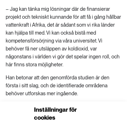
– Jag kan tänka mig lösningar där de finansierar
projekt och tekniskt kunnande för att få i gång hållbar
vattenkraft i Afrika, det är sådant som vi rika länder
kan hjälpa till med. Vi kan också bistå med
kompetensförsörjning via våra universitet. Vi
behöver få ner utsläppen av koldioxid, var
någonstans i världen vi gör det spelar ingen roll, och
här finns stora möjligheter.
Han betonar att den genomförda studien är den
första i sitt slag, och de identifierade områdena
behöver utforskas mer ingående.
– Det finns säkert vissa lokala aspekter som vi inte
Inställningar för
har tänkt på, men det är ett bra underlag att bygga
cookies
vidare på.