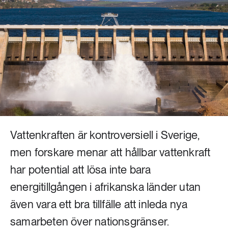
Livsstil & konsumtion
Mat & jordbruk
252 ARTIKLAR
Landsbygd
Skog
939 ARTIKLAR
Social hållbarhet
Livsstil & konsumtion
Transport
612 ARTIKLAR
Mat & jordbruk
Vatten
Vattenkraften är kontroversiell i Sverige,
262 ARTIKLAR
men forskare menar att hållbar vattenkraft
Skog
har potential att lösa inte bara
energitillgången i afrikanska länder utan
360 ARTIKLAR
Social hållbarhet
även vara ett bra tillfälle att inleda nya
samarbeten över nationsgränser.