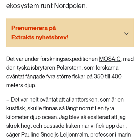
189 ARTIKLAR
ekosystem runt Nordpolen.
Transport
Prenumerera på
473 ARTIKLAR
Vatten
Extrakts nyhetsbrev!
Det var under forskningsexpeditionen
MOSAiC
, med
den tyska isbrytaren Polarstern, som forskarna
oväntat fångade fyra större fiskar på 350 till 400
meters djup.
– Det var helt oväntat att atlanttorsken, som är en
kustfisk, skulle finnas så långt norrut i en fyra
kilometer djup ocean. Jag blev så exalterad att jag
skrek högt och pussade fisken när vi fick upp den,
säger Pauline Snoeijs Leijonmalm, professor i marin