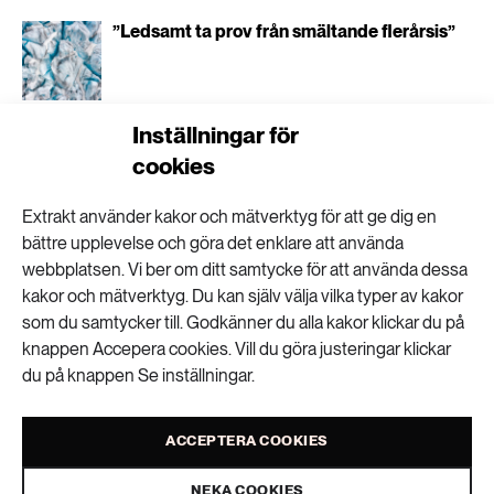
”Ledsamt ta prov från smältande flerårsis”
Inställningar för
Tufft och kallt träningsläger sätter forskarna
cookies
på prov
Extrakt använder kakor och mätverktyg för att ge dig en
bättre upplevelse och göra det enklare att använda
webbplatsen. Vi ber om ditt samtycke för att använda dessa
Arktis okända liv utforskas från isflak
kakor och mätverktyg. Du kan själv välja vilka typer av kakor
som du samtycker till. Godkänner du alla kakor klickar du på
knappen Accepera cookies. Vill du göra justeringar klickar
du på knappen Se inställningar.
Miljöåtgärder kan även stärka Sveriges
försvar
ACCEPTERA COOKIES
NEKA COOKIES