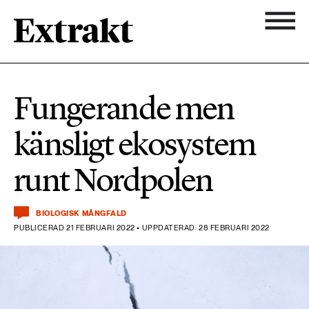
900 ARTIKLAR
Biologisk mångfald
Ämnen
Fungerande men
Biologisk mångfald
Nyhetsbrev
584 ARTIKLAR
känsligt ekosystem
Hållbara städer
Hållbara städer
Om Extrakt
runt Nordpolen
473 ARTIKLAR
Industri & Energi
Industri & Energi
Kemikalier
BIOLOGISK MÅNGFALD
PUBLICERAD 21 FEBRUARI 2022 • UPPDATERAD: 28 FEBRUARI 2022
471 ARTIKLAR
Klimat
Kemikalier
Landsbygd
1492 ARTIKLAR
Klimat