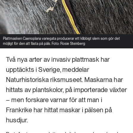
Plattmasken Caenoplana variegata producerar ett klibbigt slem som gör det
möjligt för den att fästa på päls. Foto: Rosie Steinberg
Två nya arter av invasiv plattmask har
upptäckts i Sverige, meddelar
Naturhistoriska riksmuseet. Maskarna har
hittats av plantskolor, på importerade växter
– men forskare varnar för att man i
Frankrike har hittat maskar i pälsen på
husdjur.