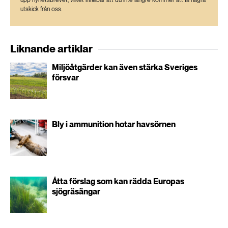
upp nyhetsbrevet, vilket innebär att du inte längre kommer att få några
utskick från oss.
Liknande artiklar
Miljöåtgärder kan även stärka Sveriges
försvar
Bly i ammunition hotar havsörnen
Åtta förslag som kan rädda Europas
sjögräsängar