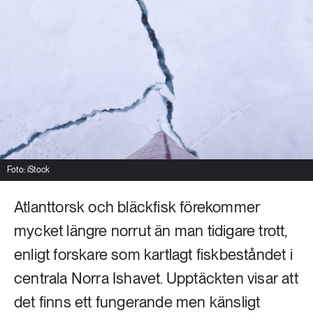
Livsstil & konsumtion
Mat & jordbruk
252 ARTIKLAR
Landsbygd
Skog
939 ARTIKLAR
Social hållbarhet
Livsstil & konsumtion
Transport
612 ARTIKLAR
Mat & jordbruk
Vatten
Foto: iStock
Atlanttorsk och bläckfisk förekommer
262 ARTIKLAR
Skog
mycket längre norrut än man tidigare trott,
enligt forskare som kartlagt fiskbeståndet i
360 ARTIKLAR
Social hållbarhet
centrala Norra Ishavet. Upptäckten visar att
det finns ett fungerande men känsligt