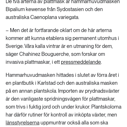
De två arterna av plattmask är hammarhuvudmasken
Bipalium kewense från Sydostasien och den
australiska Caenoplana variegata.
– Men det är fortfarande oklart om de här arterna
kommer att kunna etablera sig permanent utomhus i
Sverige. Våra kalla vintrar är en utmaning för dem,
säger Chahinez Bouguerche, som forskar om
invasiva plattmaskar, i ett
pressmeddelande
.
Hammarhuvudmasken hittades i slutet av förra året i
en plantbutik i Karlstad och den australiska masken
på en annan plantskola. Importen av prydnadsväxter
är den vanligaste spridningsvägen för plattmaskar,
som trivs i fuktig jord och under krukor. Plantskolorna
har därför rutiner för kontroll av inköpta växter, men
länsstyrelserna
uppmuntrar också alla som ska