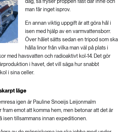
dag, så fryser proppen fast där inne och
man får inget isprov.
En annan viktig uppgift är att göra hål i
isen med hjälp av en varmvattensborr.
Över hålet sätts sedan en tripod som ska
hålla linor från vilka man väl på plats i
kor med havsvatten och radioaktivt kol-14. Det gör
rproduktion i havet, det vill säga hur snabbt
ol i sina celler.
skarpt läge
hemresa igen är Pauline Snoeijs Leijonmalm
 fram emot att komma hem, men betonar att det är
på isen tillsammans innan expeditionen.
 några av de människorna jag ska jobba med under