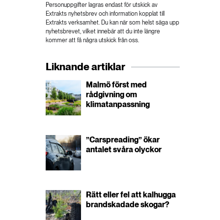
Personuppgifter lagras endast för utskick av
Extrakts nyhetsbrev och information kopplat till
Extrakts verksamhet. Du kan när som helst säga upp
nyhetsbrevet, vilket innebär att du inte längre
kommer att få några utskick från oss.
Liknande artiklar
Malmö först med
rådgivning om
klimatanpassning
”Carspreading” ökar
antalet svåra olyckor
Rätt eller fel att kalhugga
brandskadade skogar?