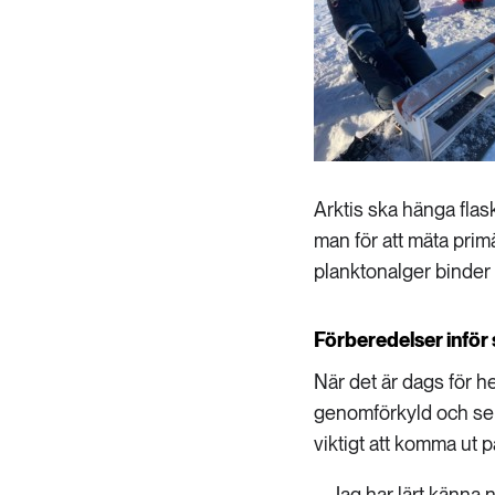
Arktis ska hänga flas
man för att mäta primä
planktonalger binder k
Förberedelser inför 
När det är dags för 
genomförkyld och ser
viktigt att komma ut 
– Jag har lärt känna