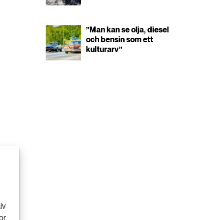
”Man kan se olja, diesel
och bensin som ett
kulturarv”
lv
or