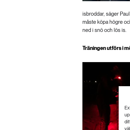
isbroddar, säger Pau
måste köpa högre och 
ned i snö och lös is.
Träningen utförs i m
Ex
up
di
vä