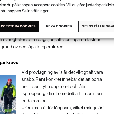
ickar du på knappen Accepera cookies. Vill du göra justeringar klick
Pauline Snoeijs Leijonmalm konstaterar
 på knappen Se inställningar.
att det går förvånansvärt lätt att arbeta i
rött ljus, förmodligen tack vare att
ACCEPTERA COOKIES
NEKA COOKIES
SE INSTÄLLNINGA
a svårigheter som i dagsljus; att ispropparna fastnar i
 grund av den låga temperaturen.
ar krävs
Vid provtagning av is är det viktigt att vara
snabb. Rent konkret innebär det att borra
ner i isen, lyfta upp röret och låta
isproppen glida ut omedelbart – som i en
enda rörelse.
– Om man är för långsam, vilket många är i