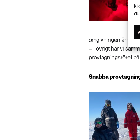
kl
du
omgivningen är vit.
– I övrigt har vi samm
provtagningsröret på
Snabba provtagning