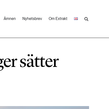
Ämnen
Nyhetsbrev
Om Extrakt
473 ARTIKLAR
Industri & Energi
ger sätter
252 ARTIKLAR
Landsbygd
262 ARTIKLAR
Skog
473 ARTIKLAR
Vatten