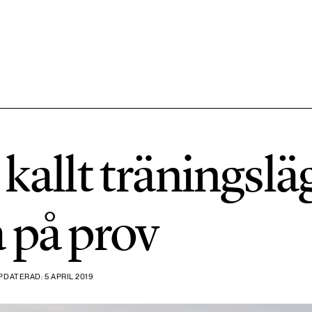
584 ARTIKLAR
Hållbara städer
kallt träningslä
1492 ARTIKLAR
Klimat
 på prov
612 ARTIKLAR
Mat & jordbruk
PDATERAD: 5 APRIL 2019
189 ARTIKLAR
Transport