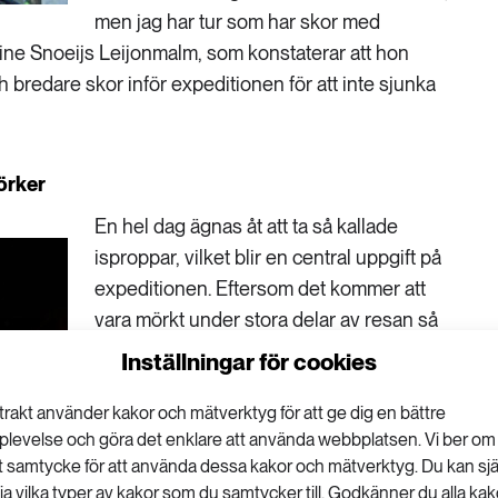
men jag har tur som har skor med
line Snoeijs Leijonmalm, som konstaterar att hon
bredare skor inför expeditionen för att inte sjunka
örker
En hel dag ägnas åt att ta så kallade
isproppar, vilket blir en central uppgift på
expeditionen. Eftersom det kommer att
vara mörkt under stora delar av resan så
måste träningen även göras i mörker med
Inställningar för cookies
hjälp av rött ljus.
trakt använder kakor och mätverktyg för att ge dig en bättre
– I Arktis blir det mörkt under ett halvt år
plevelse och göra det enklare att använda webbplatsen. Vi ber om
och vi vill inte förstöra mikroorganismerna
tt samtycke för att använda dessa kakor och mätverktyg. Du kan sjä
lja vilka typer av kakor som du samtycker till. Godkänner du alla kak
genom att utsätta dem för dagsljus.