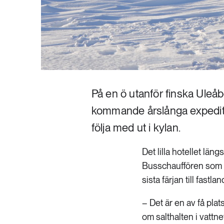
På en ö utanför finska Uleåb
kommande årslånga expeditio
följa med ut i kylan.
Det lilla hotellet läng
Busschauffören som sl
sista färjan till fastlan
– Det är en av få pla
om salthalten i vattn