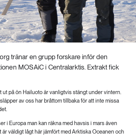
org tränar en grupp forskare inför den
nen MOSAiC i Centralarktis. Extrakt fick
st ut på ön Hailuoto är vanligtvis stängt under vintern.
äpper av oss har bråttom tillbaka för att inte missa
det.
tser i Europa man kan räkna med havsis i mars även
et är väldigt lågt här jämfört med Arktiska Oceanen och