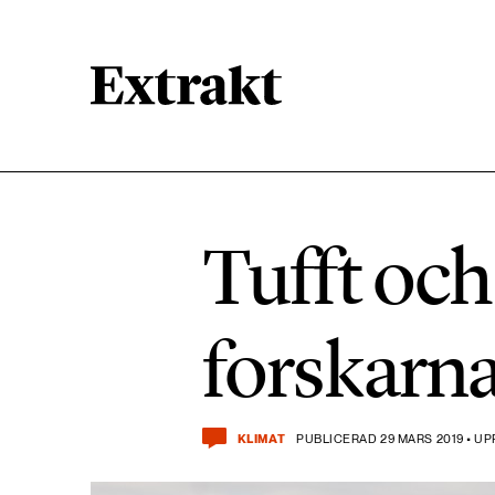
900 ARTIKLAR
Biologisk mångfald
Tufft och 
471 ARTIKLAR
Kemikalier
forskarna
939 ARTIKLAR
Livsstil & konsumtion
KLIMAT
PUBLICERAD 29 MARS 2019 • UP
360 ARTIKLAR
Social hållbarhet