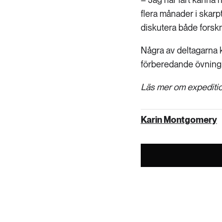
flera månader i skarp
diskutera både forsk
Några av deltagarna k
förberedande övning:
Läs mer om expeditio
Karin Montgomery