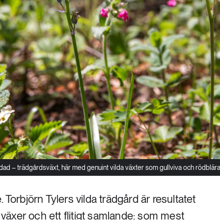
ldad – trädgårdsväxt, här med genuint vilda växter som gullviva och rödblära
 Torbjörn Tylers vilda trädgård är resultatet
m växer och ett flitigt samlande: som mest