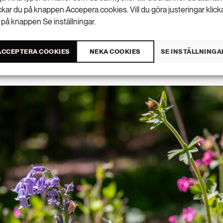
ickar du på knappen Accepera cookies. Vill du göra justeringar klick
t vilda i trädgår
 på knappen Se inställningar.
ACCEPTERA COOKIES
NEKA COOKIES
SE INSTÄLLNINGA
UNI 2026 • UPPDATERAD: 8 JUNI 2026