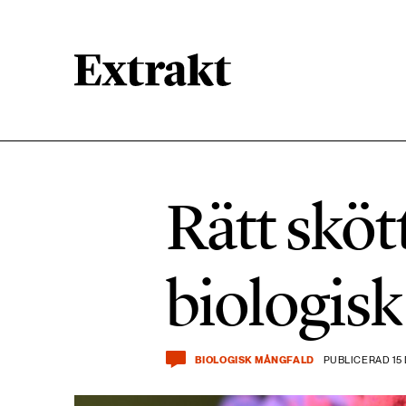
900 ARTIKLAR
Biologisk mångfald
Rätt sköt
471 ARTIKLAR
Kemikalier
biologis
939 ARTIKLAR
Livsstil & konsumtion
BIOLOGISK MÅNGFALD
PUBLICERAD 15
360 ARTIKLAR
Social hållbarhet