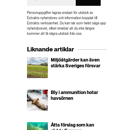
Personuppgifter lagras endast för utskick av
Extrakts nyhetsbrev och information kopplat till
Extrakts verksamhet. Du kan när som helst säga upp
nyhetsbrevet, vilket innebär att du inte längre
kommer att få några utskick från oss.
Liknande artiklar
Miljöåtgärder kan även
stärka Sveriges försvar
Bly i ammunition hotar
havsörnen
Åtta förslag som kan