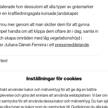
taterade hon dessutom att alla typer av gräsmarker
är en kraftledningsgata korsade
landskapet.
nnu mer genom att man sköter dem för att gynna
empel handla om att klippa dem oftare än i dag, samla in
och skapa områden med låg vegetationshöjd i
r Juliana Dániel-Ferreira i ett
pressmeddelande
.
text
Inställningar för cookies
VISA KOMMENTARER (0) OCH DELA
trakt använder kakor och mätverktyg för att ge dig en bättre
plevelse och göra det enklare att använda webbplatsen. Vi ber om
tt samtycke för att använda dessa kakor och mätverktyg. Du kan sjä
lja vilka typer av kakor som du samtycker till. Godkänner du alla kak