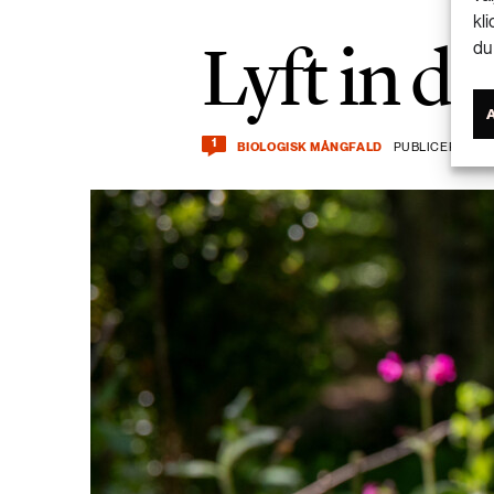
kl
Lyft in de
du
1
BIOLOGISK MÅNGFALD
PUBLICERAD 4 J