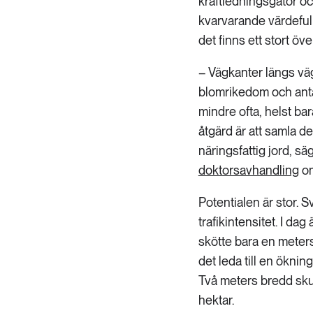
kraftledningsgator oc
kvarvarande värdeful
det finns ett stort öv
– Vägkanter längs väg
blomrikedom och antal
mindre ofta, helst ba
åtgärd är att samla de
näringsfattig jord, sä
doktorsavhandling
om
Potentialen är stor. 
trafikintensitet. I da
skötte bara en meters
det leda till en öknin
Två meters bredd skul
hektar.