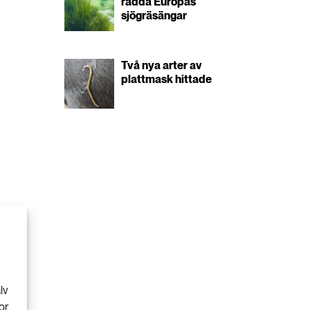
rädda Europas
sjögräsängar
Två nya arter av
plattmask hittade
lv
or