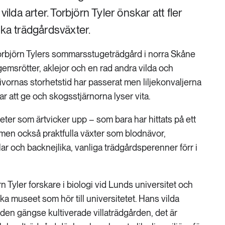
vilda arter. Torbjörn Tyler önskar att fler
ska trädgårdsväxter.
rbjörn Tylers sommarsstugeträdgård i norra Skåne
emsrötter, aklejor och en rad andra vilda och
vivornas storhetstid har passerat men liljekonvaljerna
var att ge och skogsstjärnorna lyser vita.
iteter som ärtvicker upp – som bara har hittats på ett
– men också praktfulla växter som blodnävor,
lar och backnejlika, vanliga trädgårdsperenner förr i
rn Tyler forskare i biologi vid Lunds universitet och
ka museet som hör till universitetet. Hans vilda
n den gängse kultiverade villaträdgården, det är