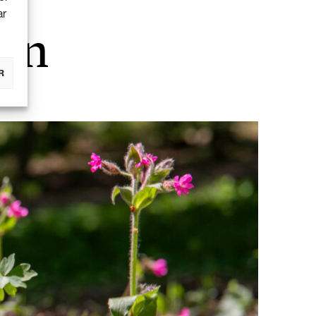
ar
den
R