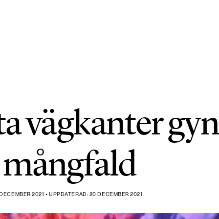
584 ARTIKLAR
Hållbara städer
ta vägkanter gy
1492 ARTIKLAR
Klimat
k mångfald
612 ARTIKLAR
Mat & jordbruk
 DECEMBER 2021 • UPPDATERAD: 20 DECEMBER 2021
189 ARTIKLAR
Transport