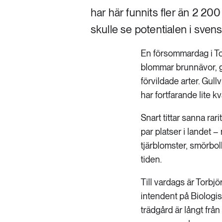
har här funnits fler än 2 200 
skulle se potentialen i sven
En försommardag i To
blommar brunnävor, g
förvildade arter. Gull
har fortfarande lite k
Snart tittar sanna rar
par platser i landet 
tjärblomster, smörbol
tiden.
Till vardags är Torbjö
intendent på Biologis
trädgård är långt frå