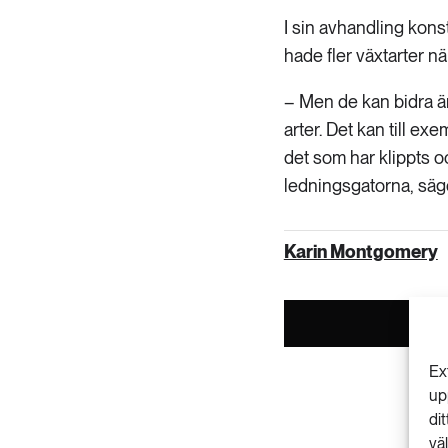
I sin avhandling kons
hade fler växtarter n
– Men de kan bidra ä
arter. Det kan till ex
det som har klippts 
ledningsgatorna, säge
Karin Montgomery
Ex
up
di
vä