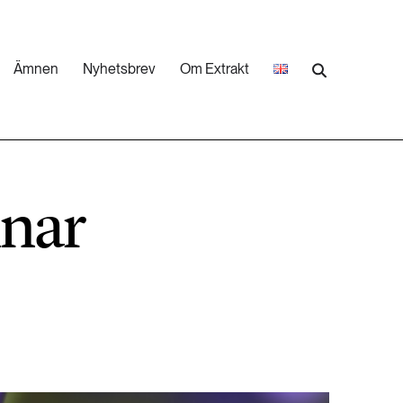
Ämnen
Nyhetsbrev
Om Extrakt
473 ARTIKLAR
Industri & Energi
nnar
252 ARTIKLAR
Landsbygd
262 ARTIKLAR
Skog
473 ARTIKLAR
Vatten