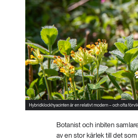
Hybridklockhyacinten är en relativt modern – och ofta förvi
Botanist och inbiten samlare.
av en stor kärlek till det so