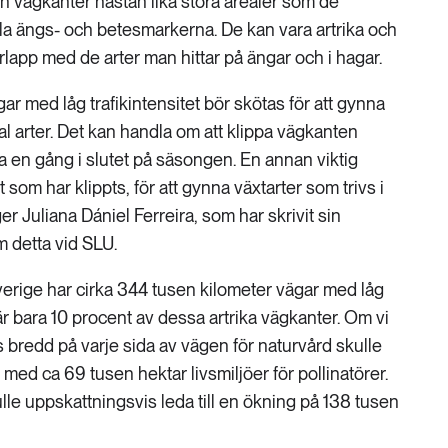
h vägkanter nästan lika stora arealer som de
la ängs- och betesmarkerna. De kan vara artrika och
erlapp med de arter man hittar på ängar och i hagar.
ar med låg trafikintensitet bör skötas för att gynna
 arter. Det kan handla om att klippa vägkanten
ra en gång i slutet på säsongen. En annan viktig
t som har klippts, för att gynna växtarter som trivs i
ger Juliana Dániel Ferreira, som har skrivit sin
 detta vid SLU.
Sverige har cirka 344 tusen kilometer vägar med låg
g är bara 10 procent av dessa artrika vägkanter. Om vi
 bredd på varje sida av vägen för naturvård skulle
g med ca 69 tusen hektar livsmiljöer för pollinatörer.
le uppskattningsvis leda till en ökning på 138 tusen