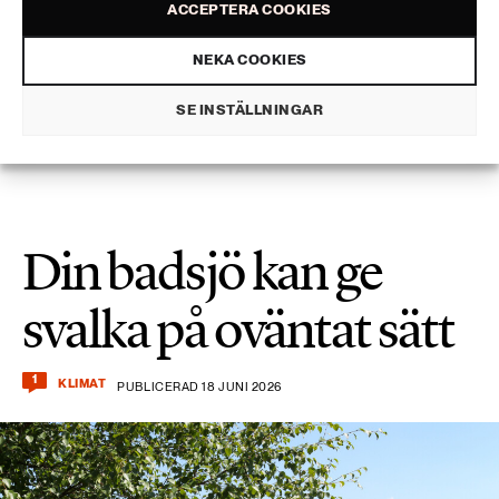
ACCEPTERA COOKIES
”Man kan se olja, diesel och bensin som ett
NEKA COOKIES
kulturarv”
SE INSTÄLLNINGAR
Din badsjö kan ge
svalka på oväntat sätt
1
KLIMAT
PUBLICERAD 18 JUNI 2026