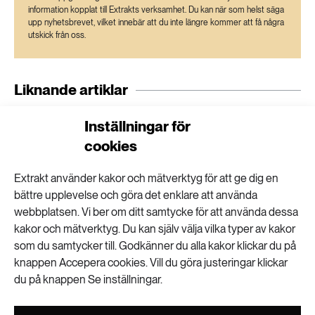
information kopplat till Extrakts verksamhet. Du kan när som helst säga
upp nyhetsbrevet, vilket innebär att du inte längre kommer att få några
utskick från oss.
Liknande artiklar
Malmö först med rådgivning om
Inställningar för
klimatanpassning
cookies
Extrakt använder kakor och mätverktyg för att ge dig en
”Carspreading” ökar antalet svåra olyckor
bättre upplevelse och göra det enklare att använda
webbplatsen. Vi ber om ditt samtycke för att använda dessa
kakor och mätverktyg. Du kan själv välja vilka typer av kakor
som du samtycker till. Godkänner du alla kakor klickar du på
knappen Accepera cookies. Vill du göra justeringar klickar
Rätt eller fel att kalhugga brandskadade
du på knappen Se inställningar.
skogar?