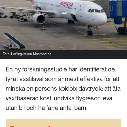
Livsstil & konsumtion
Mat & jordbruk
252 ARTIKLAR
Landsbygd
Skog
939 ARTIKLAR
Social hållbarhet
Livsstil & konsumtion
Transport
Foto: Leif Ingvarson, Mostphotos
612 ARTIKLAR
Mat & jordbruk
Vatten
En ny forskningsstudie har identifierat de
fyra livsstilsval som är mest effektiva för att
262 ARTIKLAR
minska en persons koldoixidavtryck: att äta
Skog
växtbaserad kost, undvika flygresor, leva
360 ARTIKLAR
utan bil och ha färre antal barn.
Social hållbarhet