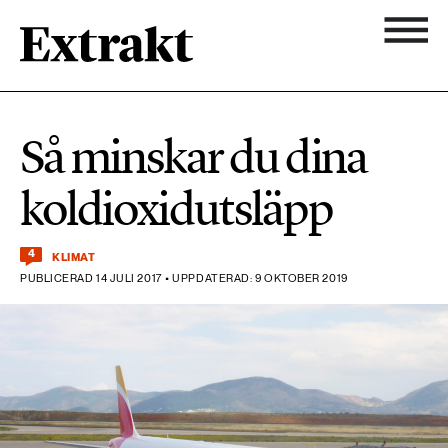
900 ARTIKLAR
Biologisk mångfald
Ämnen
Så minskar du dina
Biologisk mångfald
Nyhetsbrev
584 ARTIKLAR
koldioxidutsläpp
Hållbara städer
Hållbara städer
Om Extrakt
4
473 ARTIKLAR
Industri & Energi
KLIMAT
Industri & Energi
PUBLICERAD 14 JULI 2017 • UPPDATERAD: 9 OKTOBER 2019
Kemikalier
471 ARTIKLAR
Klimat
Kemikalier
Landsbygd
1492 ARTIKLAR
Klimat