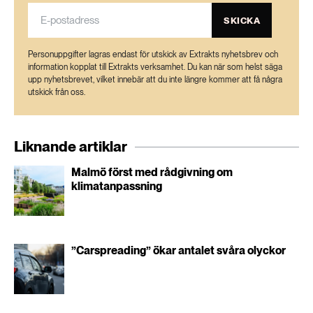
SKICKA
Personuppgifter lagras endast för utskick av Extrakts nyhetsbrev och
information kopplat till Extrakts verksamhet. Du kan när som helst säga
upp nyhetsbrevet, vilket innebär att du inte längre kommer att få några
utskick från oss.
Liknande artiklar
Malmö först med rådgivning om
klimatanpassning
”Carspreading” ökar antalet svåra olyckor