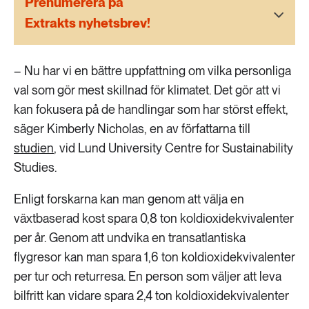
Prenumerera på
189 ARTIKLAR
Transport
Extrakts nyhetsbrev!
473 ARTIKLAR
– Nu har vi en bättre uppfattning om vilka personliga
Vatten
val som gör mest skillnad för klimatet. Det gör att vi
kan fokusera på de handlingar som har störst effekt,
säger Kimberly Nicholas, en av författarna till
studien
, vid Lund University Centre for Sustainability
Studies.
Enligt forskarna kan man genom att välja en
växtbaserad kost spara 0,8 ton koldioxidekvivalenter
per år. Genom att undvika en transatlantiska
flygresor kan man spara 1,6 ton koldioxidekvivalenter
per tur och returresa. En person som väljer att leva
bilfritt kan vidare spara 2,4 ton koldioxidekvivalenter